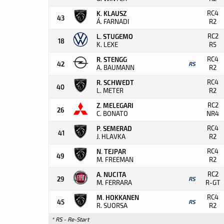
RC4
K. KLAUSZ
43
Á. FARNADI
R2
RC2
L. STUGEMO
18
K. LEXE
R5
RC4
R. STENGG
42
RS
A. BAUMANN
R2
RC4
R. SCHWEDT
40
L. METER
R2
RC2
Z. MELEGARI
26
C. BONATO
NR4
RC4
P. SEMERAD
41
J. HLAVKA
R2
RC4
N. TEJPAR
49
M. FREEMAN
R2
RC2
A. NUCITA
29
RS
M. FERRARA
R-GT
RC4
M. HOKKANEN
45
RS
R. SUORSA
R2
* RS - Re-Start