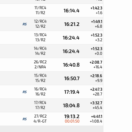
11/RC4
+1:42.3
16:14.4
11/R2
+1.6
12/RC4
+1:49.1
16:21.2
RS
12/R2
+6.8
13/RC4
+1:52.3
16:24.4
13/R2
+3.2
14/RC4
+1:52.3
16:24.4
14/R2
+0.0
26/RC2
+2:08.7
16:40.8
2/NR4
+16.4
15/RC4
+2:18.6
16:50.7
15/R2
+9.9
16/RC4
+2:47.3
17:19.4
RS
16/R2
+28.7
17/RC4
+3:32.7
18:04.8
17/R2
+45.4
19:13.2
27/RC2
+4:41.1
RS
4/R-GT
00:01:50
+1:08.4