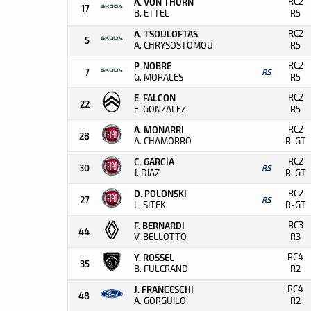
RC2
A. VON THURN
17
B. ETTEL
R5
RC2
A. TSOULOFTAS
5
A. CHRYSOSTOMOU
R5
RC2
P. NOBRE
7
RS
G. MORALES
R5
RC2
E. FALCON
22
E. GONZALEZ
R5
RC2
A. MONARRI
28
A. CHAMORRO
R-GT
RC2
C. GARCIA
30
RS
J. DIAZ
R-GT
RC2
D. POLONSKI
27
RS
L. SITEK
R-GT
RC3
F. BERNARDI
44
V. BELLOTTO
R3
RC4
Y. ROSSEL
35
B. FULCRAND
R2
RC4
J. FRANCESCHI
48
A. GORGUILO
R2