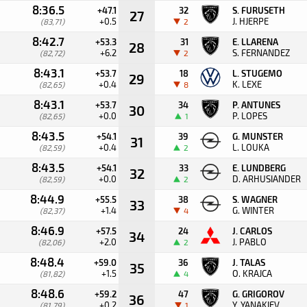
8:36.5
+47.1
32
S. FURUSETH
27
+0.5
J. HJERPE
(83,71)
2
8:42.7
+53.3
31
E. LLARENA
28
+6.2
S. FERNANDEZ
(82,72)
2
8:43.1
+53.7
18
L. STUGEMO
29
+0.4
K. LEXE
(82,65)
8
8:43.1
+53.7
34
P. ANTUNES
30
+0.0
P. LOPES
(82,65)
1
8:43.5
+54.1
39
G. MUNSTER
31
+0.4
L. LOUKA
(82,59)
2
8:43.5
+54.1
33
E. LUNDBERG
32
+0.0
D. ARHUSIANDER
(82,59)
2
8:44.9
+55.5
38
S. WAGNER
33
+1.4
G. WINTER
(82,37)
4
8:46.9
+57.5
24
J. CARLOS
34
+2.0
J. PABLO
(82,06)
2
8:48.4
+59.0
36
J. TALAS
35
+1.5
O. KRAJCA
(81,82)
4
8:48.6
+59.2
47
G. GRIGOROV
36
+0.2
Y. YANAKIEV
(81,79)
1