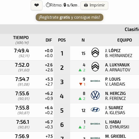
❤️
·
⏱️
Ritmo:
🔒 s/km
·
🖨️ Imprimir
¡Regístrate
gratis
y consigue más!
Clasif
TIEMPO
DIF
POS
N
EQUIPO
(KM/H)
7:49.4
+0.0
J. LÓPEZ
1
15
+0.0
B. HERNANDEZ
(92,11)
7:52.0
+2.6
4
A. LUKYANUK
2
+2.6
A. ARNAUTOV
(91,60)
2
7:54.7
+5.3
9
P. LOUIS
3
+2.7
V. LANDAIS
(91,08)
1
7:55.6
+6.2
8
N. HERCZIG
4
+0.9
R. FERENCZ
(90,91)
2
7:55.8
+6.4
J. SUAREZ
5
12
+0.2
A. IGLESIAS
(90,87)
7:56.1
+6.7
1
L. HABAJ
6
+0.3
D. DYMURSKI
(90,81)
2
7:56.9
+7.5
M. GRIEBEL
7
3