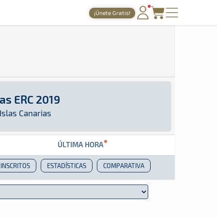
¡Únete Gratis!
PORTADA
TIEMPOS ONLINE
NOTICIAS
AGENDA
ias ERC 2019
GALERÍAS
podrás encontrar toda la información que sea pu
as Canarias
Islas Canarias
TIENDA
ÚLTIMA HORA
ARCHIVO
INSCRITOS
ESTADÍSTICAS
COMPARATIVA