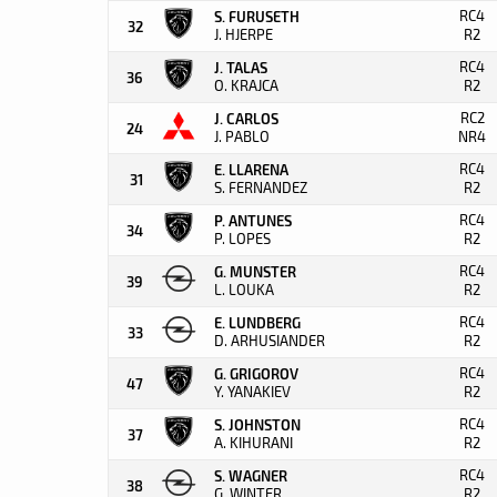
RC4
S. FURUSETH
32
J. HJERPE
R2
RC4
J. TALAS
36
O. KRAJCA
R2
RC2
J. CARLOS
24
J. PABLO
NR4
RC4
E. LLARENA
31
S. FERNANDEZ
R2
RC4
P. ANTUNES
34
P. LOPES
R2
RC4
G. MUNSTER
39
L. LOUKA
R2
RC4
E. LUNDBERG
33
D. ARHUSIANDER
R2
RC4
G. GRIGOROV
47
Y. YANAKIEV
R2
RC4
S. JOHNSTON
37
A. KIHURANI
R2
RC4
S. WAGNER
38
G. WINTER
R2