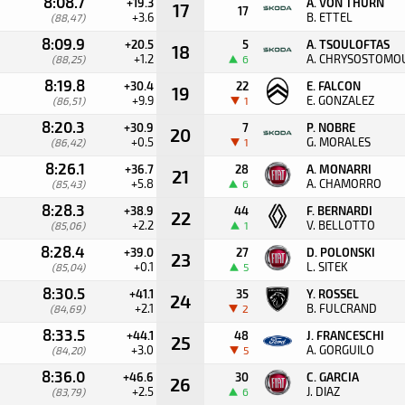
8:08.7
+19.3
A. VON THURN
17
17
+3.6
B. ETTEL
(88,47)
8:09.9
+20.5
5
A. TSOULOFTAS
18
+1.2
A. CHRYSOSTOMO
(88,25)
6
8:19.8
+30.4
22
E. FALCON
19
+9.9
E. GONZALEZ
(86,51)
1
8:20.3
+30.9
7
P. NOBRE
20
+0.5
G. MORALES
(86,42)
1
8:26.1
+36.7
28
A. MONARRI
21
+5.8
A. CHAMORRO
(85,43)
6
8:28.3
+38.9
44
F. BERNARDI
22
+2.2
V. BELLOTTO
(85,06)
1
8:28.4
+39.0
27
D. POLONSKI
23
+0.1
L. SITEK
(85,04)
5
8:30.5
+41.1
35
Y. ROSSEL
24
+2.1
B. FULCRAND
(84,69)
2
8:33.5
+44.1
48
J. FRANCESCHI
25
+3.0
A. GORGUILO
(84,20)
5
8:36.0
+46.6
30
C. GARCIA
26
+2.5
J. DIAZ
(83,79)
6