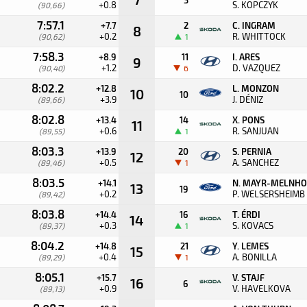
+0.8
S. KOPCZYK
(90,66)
7:57.1
+7.7
2
C. INGRAM
8
+0.2
R. WHITTOCK
(90,62)
1
7:58.3
+8.9
11
I. ARES
9
+1.2
D. VAZQUEZ
(90,40)
6
8:02.2
+12.8
L. MONZON
10
10
+3.9
J. DÉNIZ
(89,66)
8:02.8
+13.4
14
X. PONS
11
+0.6
R. SANJUAN
(89,55)
1
8:03.3
+13.9
20
S. PERNIA
12
+0.5
A. SANCHEZ
(89,46)
1
8:03.5
+14.1
N. MAYR-MELNHO
13
19
+0.2
P. WELSERSHEIMB
(89,42)
8:03.8
+14.4
16
T. ÉRDI
14
+0.3
S. KOVACS
(89,37)
1
8:04.2
+14.8
21
Y. LEMES
15
+0.4
A. BONILLA
(89,29)
1
8:05.1
+15.7
V. STAJF
16
6
+0.9
V. HAVELKOVA
(89,13)