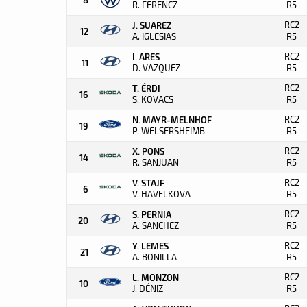
R. FERENCZ
R5
RC2
J. SUAREZ
12
A. IGLESIAS
R5
RC2
I. ARES
11
D. VAZQUEZ
R5
RC2
T. ÉRDI
16
S. KOVACS
R5
RC2
N. MAYR-MELNHOF
19
P. WELSERSHEIMB
R5
RC2
X. PONS
14
R. SANJUAN
R5
RC2
V. STAJF
6
V. HAVELKOVA
R5
RC2
S. PERNIA
20
A. SANCHEZ
R5
RC2
Y. LEMES
21
A. BONILLA
R5
RC2
L. MONZON
10
J. DÉNIZ
R5