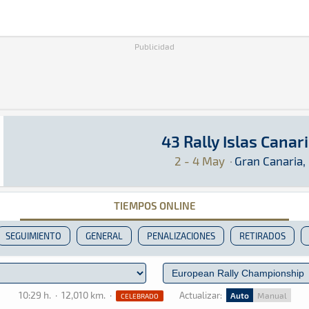
Publicidad
43 Rally Islas Canar
43 Rally Islas Canarias ERC 2019
ERC · 43 Rally Islas Canarias ERC 2019: Aquí 
Gran Canaria, Islas Canarias
Gran Canaria, Isl
2 - 4 May
·
Gran Canaria, 
TIEMPOS ONLINE
SEGUIMIENTO
GENERAL
PENALIZACIONES
RETIRADOS
10:29 h.
·
12,010 km.
·
Actualizar:
Auto
Manual
CELEBRADO