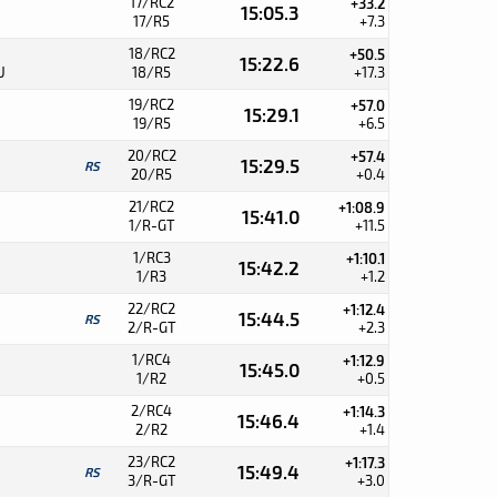
17/RC2
+33.2
15:05.3
17/R5
+7.3
18/RC2
+50.5
15:22.6
U
18/R5
+17.3
19/RC2
+57.0
15:29.1
19/R5
+6.5
20/RC2
+57.4
15:29.5
RS
20/R5
+0.4
21/RC2
+1:08.9
15:41.0
1/R-GT
+11.5
1/RC3
+1:10.1
15:42.2
1/R3
+1.2
22/RC2
+1:12.4
15:44.5
RS
2/R-GT
+2.3
1/RC4
+1:12.9
15:45.0
1/R2
+0.5
2/RC4
+1:14.3
15:46.4
2/R2
+1.4
23/RC2
+1:17.3
15:49.4
RS
3/R-GT
+3.0