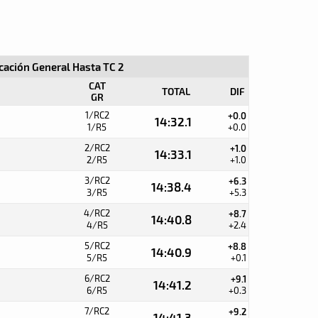
icación General Hasta TC 2
CAT
TOTAL
DIF
GR
1/RC2
+0.0
14:32.1
1/R5
+0.0
2/RC2
+1.0
14:33.1
2/R5
+1.0
3/RC2
+6.3
14:38.4
3/R5
+5.3
4/RC2
+8.7
14:40.8
4/R5
+2.4
5/RC2
+8.8
14:40.9
5/R5
+0.1
6/RC2
+9.1
14:41.2
6/R5
+0.3
7/RC2
+9.2
14:41.3