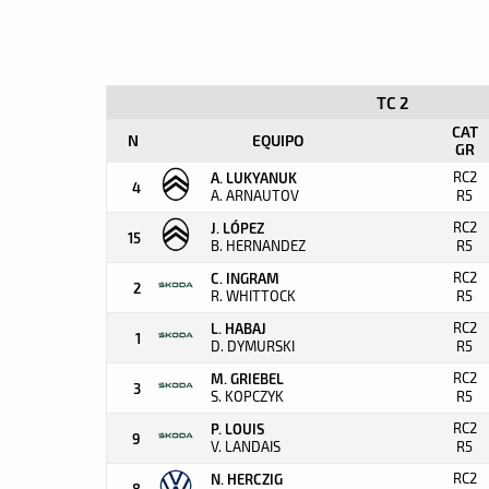
TC 2
CAT
N
EQUIPO
GR
RC2
A. LUKYANUK
4
A. ARNAUTOV
R5
RC2
J. LÓPEZ
15
B. HERNANDEZ
R5
RC2
C. INGRAM
2
R. WHITTOCK
R5
RC2
L. HABAJ
1
D. DYMURSKI
R5
RC2
M. GRIEBEL
3
S. KOPCZYK
R5
RC2
P. LOUIS
9
V. LANDAIS
R5
RC2
N. HERCZIG
8