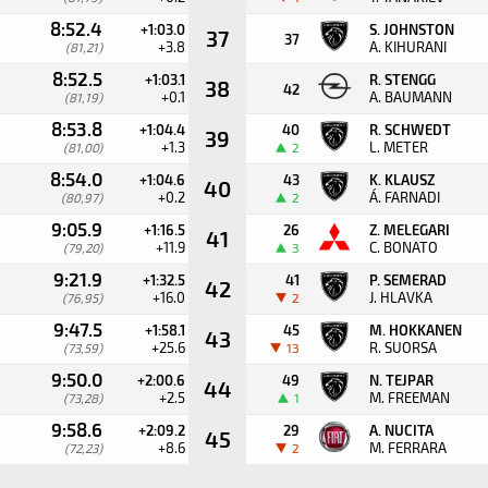
8:52.4
+1:03.0
S. JOHNSTON
37
37
+3.8
A. KIHURANI
(81,21)
8:52.5
+1:03.1
R. STENGG
38
42
+0.1
A. BAUMANN
(81,19)
8:53.8
+1:04.4
40
R. SCHWEDT
39
+1.3
L. METER
(81,00)
2
8:54.0
+1:04.6
43
K. KLAUSZ
40
+0.2
Á. FARNADI
(80,97)
2
9:05.9
+1:16.5
26
Z. MELEGARI
41
+11.9
C. BONATO
(79,20)
3
9:21.9
+1:32.5
41
P. SEMERAD
42
+16.0
J. HLAVKA
(76,95)
2
9:47.5
+1:58.1
45
M. HOKKANEN
43
+25.6
R. SUORSA
(73,59)
13
9:50.0
+2:00.6
49
N. TEJPAR
44
+2.5
M. FREEMAN
(73,28)
1
9:58.6
+2:09.2
29
A. NUCITA
45
+8.6
M. FERRARA
(72,23)
2