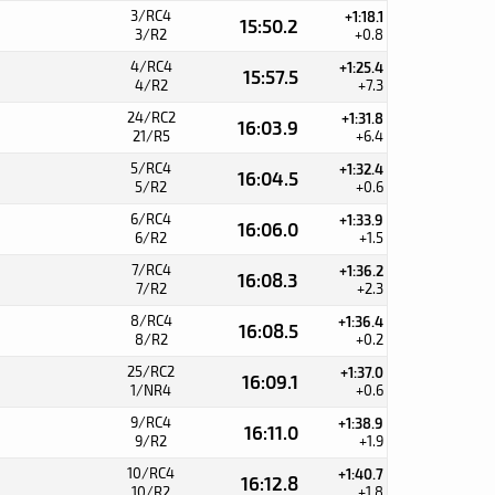
3/RC4
+1:18.1
15:50.2
3/R2
+0.8
4/RC4
+1:25.4
15:57.5
4/R2
+7.3
24/RC2
+1:31.8
16:03.9
21/R5
+6.4
5/RC4
+1:32.4
16:04.5
5/R2
+0.6
6/RC4
+1:33.9
16:06.0
6/R2
+1.5
7/RC4
+1:36.2
16:08.3
7/R2
+2.3
8/RC4
+1:36.4
16:08.5
8/R2
+0.2
25/RC2
+1:37.0
16:09.1
1/NR4
+0.6
9/RC4
+1:38.9
16:11.0
9/R2
+1.9
10/RC4
+1:40.7
16:12.8
10/R2
+1.8