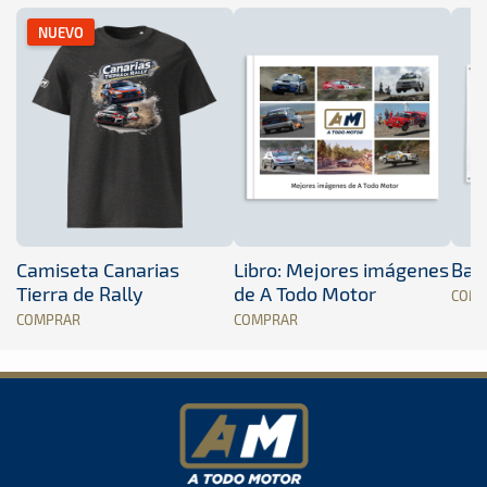
NUEVO
Camiseta Canarias
Libro: Mejores imágenes
Band
Tierra de Rally
de A Todo Motor
COM
COMPRAR
COMPRAR