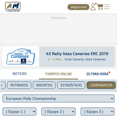
A Todo Motor
· Revista del motor desde 1999
¡Regístrate!
PORTADA
Publicidad
TIEMPOS ONLINE
NOTICIAS
AGENDA
43 Rally Islas Canarias ERC 2019
43 Rally Islas Canarias ERC 2019
ERC · 43 Rally Islas Canarias ERC 2019: Aquí p
Gran Canaria, Islas Canarias
Gran Canaria, Isl
GALERÍAS
2 - 4 May
·
Gran Canaria, Islas Canarias
TIENDA
NOTICIAS
TIEMPOS ONLINE
ÚLTIMA HORA
ARCHIVO
ES
RETIRADOS
INSCRITOS
ESTADÍSTICAS
COMPARATIVA