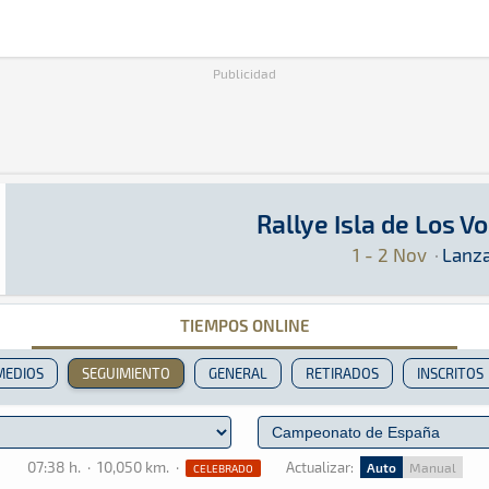
Publicidad
Rallye Isla de Los V
Rallye Isla de Los Volcanes 2019
Tierra · Rallye Isla de Los Volcanes 2019: Aqu
Lanzarote
Lanzarote
1 - 2 Nov
·
Lanz
TIEMPOS ONLINE
MEDIOS
SEGUIMIENTO
GENERAL
RETIRADOS
INSCRITOS
07:38 h.
·
10,050 km.
·
Actualizar:
Auto
Manual
CELEBRADO