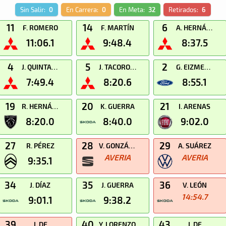
Sin Salir:
0
En Carrera:
0
En Meta:
32
Retirados:
6
11
14
6
F. ROMERO
F. MARTÍN
A. HERNÁNDEZ
11:06.1
9:48.4
8:37.5
4
5
2
J. QUINTANA
J. TACORONTE
G. EIZMENDI
7:49.4
8:20.6
8:55.1
19
20
21
R. HERNÁNDEZ
K. GUERRA
I. ARENAS
8:20.0
8:40.0
9:02.0
27
28
29
R. PÉREZ
V. GONZÁLEZ
A. SUÁREZ
AVERIA
AVERIA
9:35.1
34
35
36
J. DÍAZ
J. GUERRA
V. LEÓN
14:54.7
9:01.1
9:38.2
39
40
43
J. DE
Y. LORENZO
J. DE