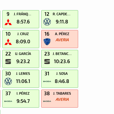
9
12
J. FRÁNQUIZ
R. CAPDEVILA
8:57.6
9:11.8
10
16
J. CRUZ
A. PÉREZ
AVERIA
8:09.0
22
23
U. GARCÍA
J. BETANCORT
9:23.2
10:23.6
30
31
J. LEMES
J. SOSA
11:06.1
8:46.8
37
38
I. PÉREZ
J. TABARES
AVERIA
9:54.7