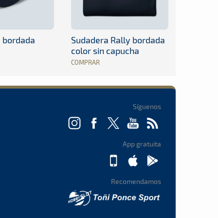
y bordada
Sudadera Rally bordada
color sin capucha
COMPRAR
Síguenos
App gratuita
Recomendamos