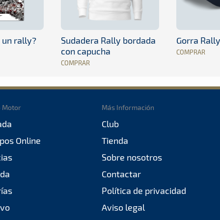
 un rally?
Sudadera Rally bordada
Gorra Rall
con capucha
COMPRAR
COMPRAR
o Motor
Más Información
ada
Club
pos Online
Tienda
cias
Sobre nosotros
da
Contactar
rías
Política de privacidad
ivo
Aviso legal