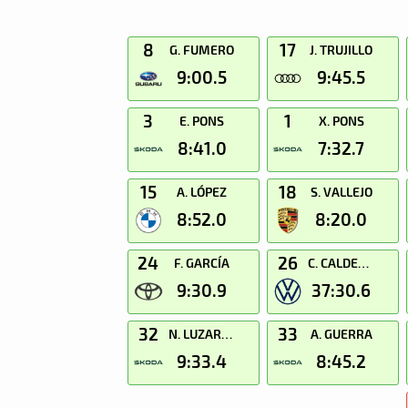
8
17
G. FUMERO
J. TRUJILLO
9:00.5
9:45.5
3
1
E. PONS
X. PONS
8:41.0
7:32.7
15
18
A. LÓPEZ
S. VALLEJO
8:52.0
8:20.0
24
26
F. GARCÍA
C. CALDERÍN
9:30.9
37:30.6
32
33
N. LUZARDO
A. GUERRA
9:33.4
8:45.2