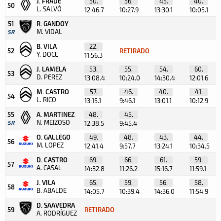
J. FRADE
50.
56.
45.
40.
50
L. SALVÓ
12:46.7
10:27.9
13:30.1
10:05.1
51
R. GANDOY
M. VIDAL
SR
B. VILA
22.
52
RETIRADO
Y. DOCE
11:56.3
J. LAMELA
53.
55.
54.
60.
53
D. PEREZ
13:08.4
10:24.0
14:30.4
12:01.6
M. CASTRO
57.
46.
40.
41.
54
L. RICO
13:15.1
9:46.1
13:01.1
10:12.9
55
A. MARTINEZ
48.
45.
N. MEIZOSO
SR
12:38.5
9:45.4
O. GALLEGO
49.
48.
43.
44.
56
M. LOPEZ
12:41.4
9:57.7
13:24.1
10:34.5
D. CASTRO
69.
66.
61.
59.
57
A. CASAL
14:32.8
11:26.2
15:16.7
11:59.1
J. VILA
65.
59.
56.
58.
58
B. ABALDE
14:05.7
10:39.4
14:36.0
11:54.9
D. SAAVEDRA
59
RETIRADO
A. RODRÍGUEZ