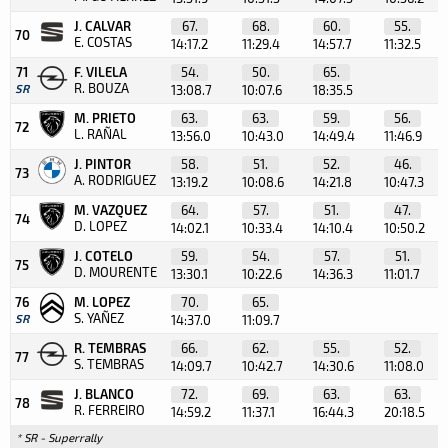
J. CALVAR
67.
68.
60.
55.
70
E. COSTAS
14:17.2
11:29.4
14:57.7
11:32.5
71
F. VILELA
54.
50.
65.
R. BOUZA
SR
13:08.7
10:07.6
18:35.5
M. PRIETO
63.
63.
59.
56.
72
L. RAÑAL
13:56.0
10:43.0
14:49.4
11:46.9
J. PINTOR
58.
51.
52.
46.
73
A. RODRIGUEZ
13:19.2
10:08.6
14:21.8
10:47.3
M. VAZQUEZ
64.
57.
51.
47.
74
D. LOPEZ
14:02.1
10:33.4
14:10.4
10:50.2
J. COTELO
59.
54.
57.
51.
75
D. MOURENTE
13:30.1
10:22.6
14:36.3
11:01.7
76
M. LOPEZ
70.
65.
S. YAÑEZ
SR
14:37.0
11:09.7
R. TEMBRAS
66.
62.
55.
52.
77
S. TEMBRAS
14:09.7
10:42.7
14:30.6
11:08.0
J. BLANCO
72.
69.
63.
63.
78
R. FERREIRO
14:59.2
11:37.1
16:44.3
20:18.5
* SR - Superrally