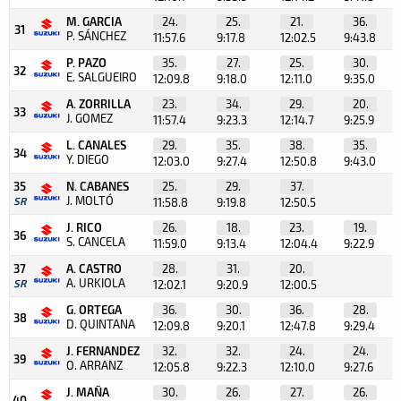
M. GARCIA
24.
25.
21.
36.
31
P. SÁNCHEZ
11:57.6
9:17.8
12:02.5
9:43.8
P. PAZO
35.
27.
25.
30.
32
E. SALGUEIRO
12:09.8
9:18.0
12:11.0
9:35.0
A. ZORRILLA
23.
34.
29.
20.
33
J. GOMEZ
11:57.4
9:23.3
12:14.7
9:25.9
L. CANALES
29.
35.
38.
35.
34
Y. DIEGO
12:03.0
9:27.4
12:50.8
9:43.0
35
N. CABANES
25.
29.
37.
J. MOLTÓ
SR
11:58.8
9:19.8
12:50.5
J. RICO
26.
18.
23.
19.
36
S. CANCELA
11:59.0
9:13.4
12:04.4
9:22.9
37
A. CASTRO
28.
31.
20.
A. URKIOLA
SR
12:02.1
9:20.9
12:00.5
G. ORTEGA
36.
30.
36.
28.
38
D. QUINTANA
12:09.8
9:20.1
12:47.8
9:29.4
J. FERNANDEZ
32.
32.
24.
24.
39
O. ARRANZ
12:05.8
9:22.3
12:10.0
9:27.6
J. MAÑA
30.
26.
27.
26.
40