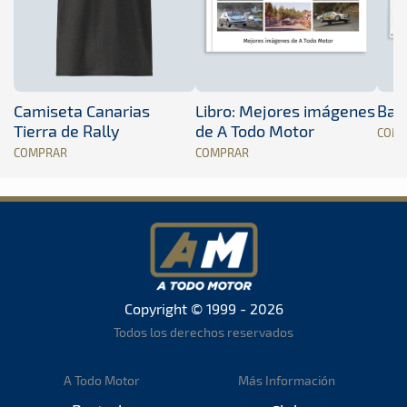
Camiseta Canarias
Libro: Mejores imágenes
Band
Tierra de Rally
de A Todo Motor
COM
COMPRAR
COMPRAR
Copyright © 1999 - 2026
Todos los derechos reservados
A Todo Motor
Más Información