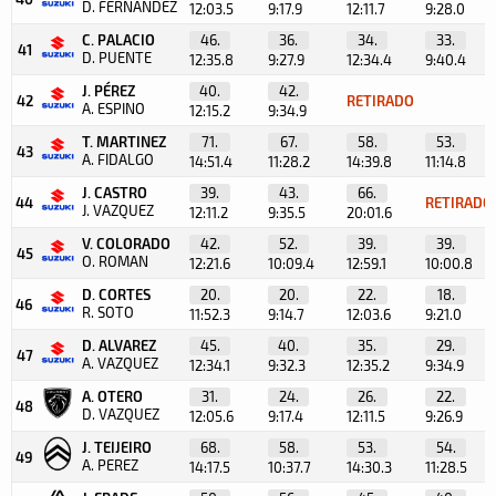
D. FERNANDEZ
12:03.5
9:17.9
12:11.7
9:28.0
C. PALACIO
46.
36.
34.
33.
41
D. PUENTE
12:35.8
9:27.9
12:34.4
9:40.4
J. PÉREZ
40.
42.
42
RETIRADO
A. ESPINO
12:15.2
9:34.9
T. MARTINEZ
71.
67.
58.
53.
43
A. FIDALGO
14:51.4
11:28.2
14:39.8
11:14.8
J. CASTRO
39.
43.
66.
44
RETIRADO
J. VAZQUEZ
12:11.2
9:35.5
20:01.6
V. COLORADO
42.
52.
39.
39.
45
O. ROMAN
12:21.6
10:09.4
12:59.1
10:00.8
D. CORTES
20.
20.
22.
18.
46
R. SOTO
11:52.3
9:14.7
12:03.6
9:21.0
D. ALVAREZ
45.
40.
35.
29.
47
A. VAZQUEZ
12:34.1
9:32.3
12:35.2
9:34.9
A. OTERO
31.
24.
26.
22.
48
D. VAZQUEZ
12:05.6
9:17.4
12:11.5
9:26.9
J. TEIJEIRO
68.
58.
53.
54.
49
A. PEREZ
14:17.5
10:37.7
14:30.3
11:28.5