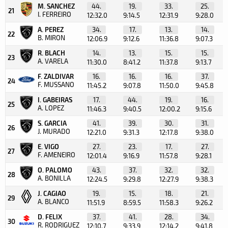
M. SANCHEZ
44.
19.
33.
25.
21
I. FERREIRO
12:32.0
9:14.5
12:31.9
9:28.0
A. PEREZ
34.
17.
13.
14.
22
B. MIRON
12:06.9
9:12.6
11:36.8
9:07.3
R. BLACH
14.
13.
15.
15.
23
A. VARELA
11:30.0
8:41.2
11:37.8
9:13.7
F. ZALDIVAR
16.
16.
16.
37.
24
F. MUSSANO
11:45.2
9:07.8
11:50.0
9:45.8
I. GABEIRAS
17.
44.
19.
16.
25
A. LOPEZ
11:46.3
9:40.5
12:00.2
9:15.6
S. GARCIA
41.
39.
30.
31.
26
J. MURADO
12:21.0
9:31.3
12:17.8
9:38.0
E. VIGO
27.
23.
17.
27.
27
F. AMENEIRO
12:01.4
9:16.9
11:57.8
9:28.1
O. PALOMO
43.
37.
32.
32.
28
A. BONILLA
12:24.5
9:29.8
12:27.9
9:38.3
J. CAGIAO
19.
15.
18.
21.
29
A. BLANCO
11:51.9
8:59.5
11:58.3
9:26.2
D. FELIX
37.
41.
28.
34.
30
R. RODRIGUEZ
12:10.7
9:33.9
12:14.2
9:41.8