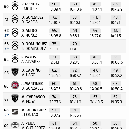
V. MENDEZ
56.
60.
49.
45.
60
I. MOURIZ
13:09.4
10:40.6
14:07.4
10:42.9
D. GONZALEZ
73.
53.
41.
43.
61
D. GARCIA
17:10.7
10:10.1
13:20.1
10:17.1
62
D. ANIDO
55.
49.
44.
61.
A. NUÑEZ
SR
13:08.8
9:58.1
13:27.0
14:11.5
63
D. DOMINGUEZ
75.
70.
B. DOMINGUEZ
SR
35:14.7
12:41.1
F. PAZOS
51.
38.
46.
38.
64
A. ALVAREZ
12:51.1
9:29.9
13:30.4
10:00.6
D. CALVIÑO
62.
72.
47.
49.
65
M. LAGO
13:54.5
16:07.2
13:50.1
10:52.2
J. MARTINEZ
60.
61.
48.
48.
66
D. GONZALEZ
13:47.5
10:40.8
14:00.5
10:50.4
M. CARRASCO
74.
73.
67.
62.
67
M. NOYA
25:37.6
18:41.0
24:44.5
19:35.3
68
M. RODRIGUEZ
52.
71.
J. FONTAO
SR
13:07.2
14:06.7
A. PENA
61.
64.
50.
50.
69
M. GUTIERREZ
13:51.9
10:51.5
14:07.5
10:56.2