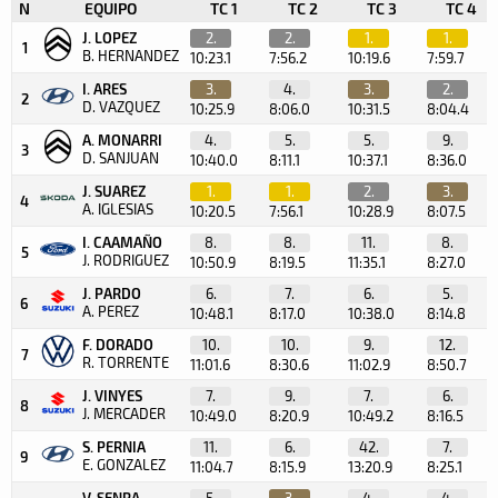
N
EQUIPO
TC 1
TC 2
TC 3
TC 4
J. LOPEZ
2.
2.
1.
1.
1
B. HERNANDEZ
10:23.1
7:56.2
10:19.6
7:59.7
I. ARES
3.
4.
3.
2.
2
D. VAZQUEZ
10:25.9
8:06.0
10:31.5
8:04.4
A. MONARRI
4.
5.
5.
9.
3
D. SANJUAN
10:40.0
8:11.1
10:37.1
8:36.0
J. SUAREZ
1.
1.
2.
3.
4
A. IGLESIAS
10:20.5
7:56.1
10:28.9
8:07.5
I. CAAMAÑO
8.
8.
11.
8.
5
J. RODRIGUEZ
10:50.9
8:19.5
11:35.1
8:27.0
J. PARDO
6.
7.
6.
5.
6
A. PEREZ
10:48.1
8:17.0
10:38.0
8:14.8
F. DORADO
10.
10.
9.
12.
7
R. TORRENTE
11:01.6
8:30.6
11:02.9
8:50.7
J. VINYES
7.
9.
7.
6.
8
J. MERCADER
10:49.0
8:20.9
10:49.2
8:16.5
S. PERNIA
11.
6.
42.
7.
9
E. GONZALEZ
11:04.7
8:15.9
13:20.9
8:25.1
V. SENRA
5.
3.
4.
4.