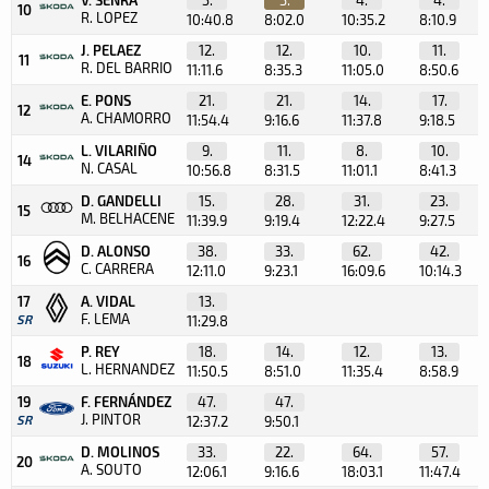
10
R. LOPEZ
10:40.8
8:02.0
10:35.2
8:10.9
J. PELAEZ
12.
12.
10.
11.
11
R. DEL BARRIO
11:11.6
8:35.3
11:05.0
8:50.6
E. PONS
21.
21.
14.
17.
12
A. CHAMORRO
11:54.4
9:16.6
11:37.8
9:18.5
L. VILARIÑO
9.
11.
8.
10.
14
N. CASAL
10:56.8
8:31.5
11:01.1
8:41.3
D. GANDELLI
15.
28.
31.
23.
15
M. BELHACENE
11:39.9
9:19.4
12:22.4
9:27.5
D. ALONSO
38.
33.
62.
42.
16
C. CARRERA
12:11.0
9:23.1
16:09.6
10:14.3
17
A. VIDAL
13.
F. LEMA
SR
11:29.8
P. REY
18.
14.
12.
13.
18
L. HERNANDEZ
11:50.5
8:51.0
11:35.4
8:58.9
19
F. FERNÁNDEZ
47.
47.
J. PINTOR
SR
12:37.2
9:50.1
D. MOLINOS
33.
22.
64.
57.
20
A. SOUTO
12:06.1
9:16.6
18:03.1
11:47.4