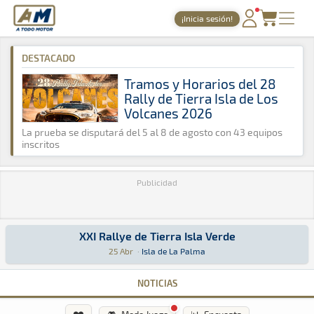
A Todo Motor
· Revista del motor desde 1999
¡Inicia sesión!
A Todo Motor
»
Agenda
»
2020
»
Abril
PORTADA
DESTACADO
TIEMPOS ONLINE
Tramos y Horarios del 28
Rally de Tierra Isla de Los
NOTICIAS
Volcanes 2026
AGENDA
La prueba se disputará del 5 al 8 de agosto con 43 equipos
inscritos
GALERÍAS
Publicidad
TIENDA
ARCHIVO
XXI Rallye de Tierra Isla Verde
XXI Rallye de Tierra Isla Verde
Tierra · XXI Rallye de Tierra Isla Verde: Aquí podrás encontrar toda
Isla de La Palma
Isla de La Palma
25 Abr
·
Isla de La Palma
NOTICIAS
❤️