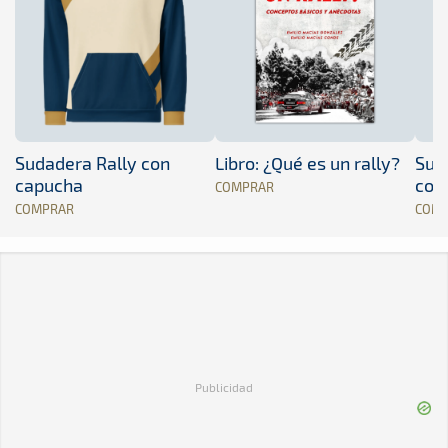
Sudadera Rally con
Libro: ¿Qué es un rally?
Sud
capucha
con
COMPRAR
COMPRAR
COM
Publicidad