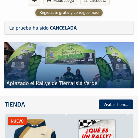
·
·
🎮 Modo Juego
📊 Encuesta
¡Regístrate
gratis
y consigue más!
La prueba ha sido
CANCELADA
Aplazado el Rallye de Tierra Isla Verde
TIENDA
Visitar Tienda
NUEVO