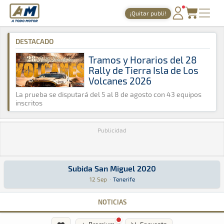
A Todo Motor
· Revista del motor desde 1999
¡Quitar publi!
A Todo Motor
»
Agenda
»
2020
»
Septiembre
PORTADA
DESTACADO
TIEMPOS ONLINE
Tramos y Horarios del 28
Rally de Tierra Isla de Los
NOTICIAS
Volcanes 2026
AGENDA
La prueba se disputará del 5 al 8 de agosto con 43 equipos
inscritos
GALERÍAS
Publicidad
TIENDA
ARCHIVO
Subida San Miguel 2020
Subida San Miguel 2020
Montaña · Subida San Miguel 2020: Aquí podrás encontrar toda la info
Tenerife
Tenerife
12 Sep
·
Tenerife
NOTICIAS
❤️