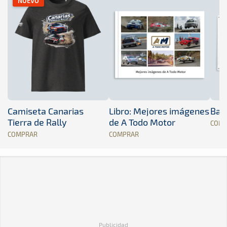
NUEVO
Camiseta Canarias
Libro: Mejores imágenes
Band
Tierra de Rally
de A Todo Motor
COM
COMPRAR
COMPRAR
Publicidad