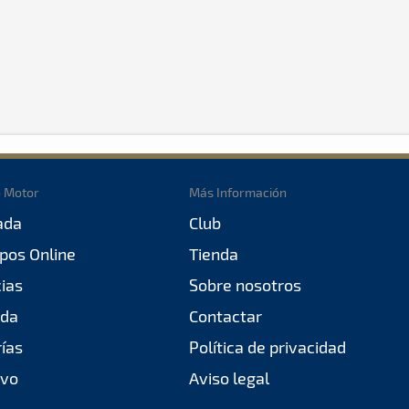
o Motor
Más Información
ada
Club
pos Online
Tienda
cias
Sobre nosotros
da
Contactar
rías
Política de privacidad
ivo
Aviso legal