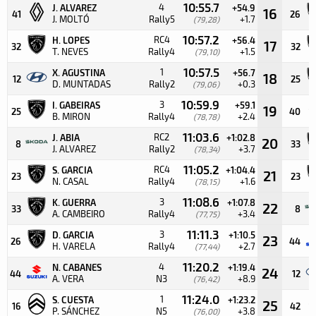
10:55.7
4
J. ALVAREZ
+54.9
16
41
26
J. MOLTÓ
Rally5
+1.7
(79,28)
10:57.2
RC4
H. LOPES
+56.4
17
32
32
T. NEVES
Rally4
+1.5
(79,10)
10:57.5
1
X. AGUSTINA
+56.7
18
12
25
D. MUNTADAS
Rally2
+0.3
(79,06)
10:59.9
3
I. GABEIRAS
+59.1
19
25
40
B. MIRON
Rally4
+2.4
(78,78)
11:03.6
RC2
J. ABIA
+1:02.8
20
8
33
J. ALVAREZ
Rally2
+3.7
(78,34)
11:05.2
RC4
S. GARCIA
+1:04.4
21
23
23
N. CASAL
Rally4
+1.6
(78,15)
11:08.6
3
K. GUERRA
+1:07.8
22
33
8
A. CAMBEIRO
Rally4
+3.4
(77,75)
11:11.3
3
D. GARCIA
+1:10.5
23
26
44
H. VARELA
Rally4
+2.7
(77,44)
11:20.2
4
N. CABANES
+1:19.4
24
44
12
A. VERA
N3
+8.9
(76,42)
11:24.0
1
S. CUESTA
+1:23.2
25
16
42
P. SÁNCHEZ
N5
+3.8
(76,00)