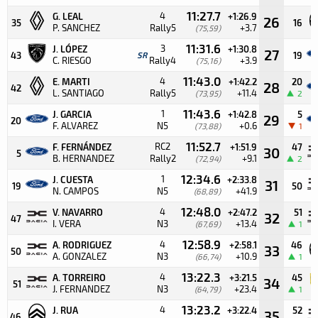
11:27.7
4
G. LEAL
+1:26.9
26
35
16
P. SANCHEZ
Rally5
+3.7
(75,59)
11:31.6
3
J. LÓPEZ
+1:30.8
27
43
SR
19
C. RIESGO
Rally4
+3.9
(75,16)
11:43.0
4
E. MARTI
+1:42.2
20
28
42
L. SANTIAGO
Rally5
+11.4
(73,95)
2
11:43.6
1
J. GARCIA
+1:42.8
5
29
20
F. ALVAREZ
N5
+0.6
(73,88)
1
11:52.7
RC2
F. FERNÁNDEZ
+1:51.9
47
30
5
B. HERNANDEZ
Rally2
+9.1
(72,94)
2
12:34.6
1
J. CUESTA
+2:33.8
31
19
50
N. CAMPOS
N5
+41.9
(68,89)
12:48.0
4
V. NAVARRO
+2:47.2
51
32
47
I. VERA
N3
+13.4
(67,69)
1
12:58.9
4
A. RODRIGUEZ
+2:58.1
46
33
50
A. GONZALEZ
N3
+10.9
(66,74)
1
13:22.3
4
A. TORREIRO
+3:21.5
45
34
51
J. FERNANDEZ
N3
+23.4
(64,79)
1
13:23.2
4
J. RUA
+3:22.4
52
35
46