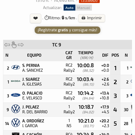
15:10 h.
·
14,440 km.
·
CELEBRADO
Actualizar:
Auto
Manual
❤️
·
⏱️
Ritmo:
🔒 s/km
·
🖨️ Imprimir
¡Regístrate
gratis
y consigue más!
TC 9
CAT
TIEMPO
N
EQUIPO
DIF
POS
N
GR
(KM/H)
10:00.8
RC2
S. PERNIA
+0.0
1
2
1
A. SANCHEZ
Rally2
+0.0
(86,52)
10:03.4
RC2
J. SUAREZ
+2.6
2
1
2
A. IGLESIAS
Rally2
+2.6
(86,15)
10:14.2
RC2
O. PALACIO
+13.4
3
3
3
E. VELASCO
Rally2
+10.8
(84,64)
10:18.7
1
J. PELAEZ
+17.9
4
9
30
R. DEL BARRIO
Rally2
+4.5
(84,02)
10:21.0
1
A. ORDOÑEZ
+20.2
5
14
28
I. GARCIA
N5
+2.3
(83,71)
10:24.8
RC4
A. CACHÓN
+24.0
14