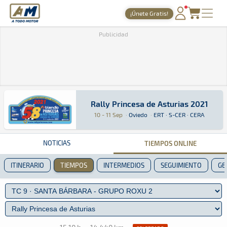
A Todo Motor
· Revista del motor desde 1999
¡Únete Gratis!
PORTADA
Publicidad
TIEMPOS ONLINE
NOTICIAS
AGENDA
Rally Princesa de Asturias 2021
Rally Princesa de Asturias 2021
Rally · Rally Princesa de Asturias 2021 · ERT 
Oviedo
Oviedo
GALERÍAS
10 - 11 Sep
·
Oviedo
·
ERT · S-CER · CERA
TIENDA
NOTICIAS
TIEMPOS ONLINE
ARCHIVO
ITINERARIO
TIEMPOS
INTERMEDIOS
SEGUIMIENTO
GE