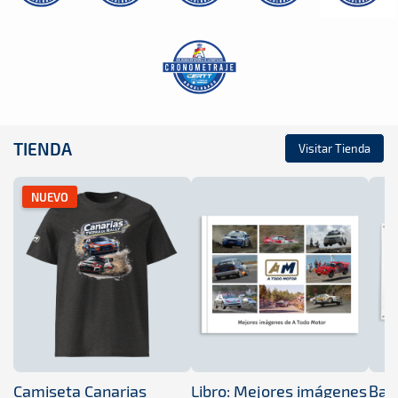
TIENDA
Visitar Tienda
NUEVO
Camiseta Canarias
Libro: Mejores imágenes
Band