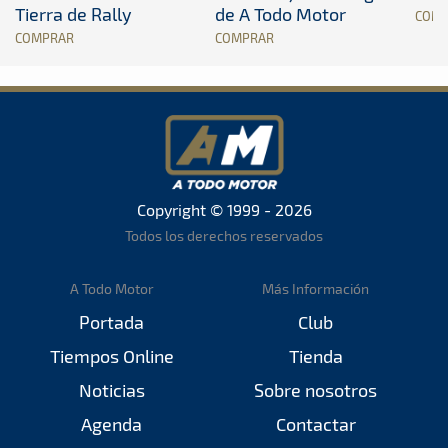
Tierra de Rally
de A Todo Motor
COM
COMPRAR
COMPRAR
Copyright © 1999 - 2026
Todos los derechos reservados
A Todo Motor
Más Información
Portada
Club
Tiempos Online
Tienda
Noticias
Sobre nosotros
Agenda
Contactar