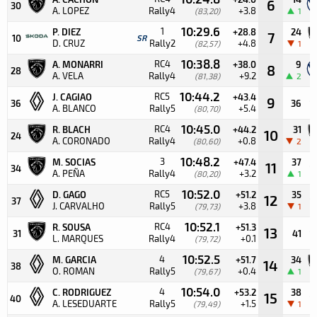
6
30
A. LOPEZ
Rally4
+3.8
(83,20)
1
10:29.6
1
P. DIEZ
+28.8
24
7
10
SR
D. CRUZ
Rally2
+4.8
(82,57)
1
10:38.8
RC4
A. MONARRI
+38.0
9
8
28
A. VELA
Rally4
+9.2
(81,38)
2
10:44.2
RC5
J. CAGIAO
+43.4
9
36
36
A. BLANCO
Rally5
+5.4
(80,70)
10:45.0
RC4
R. BLACH
+44.2
31
10
24
A. CORONADO
Rally4
+0.8
(80,60)
2
10:48.2
3
M. SOCIAS
+47.4
37
11
34
A. PEÑA
Rally4
+3.2
(80,20)
1
10:52.0
RC5
D. GAGO
+51.2
35
12
37
J. CARVALHO
Rally5
+3.8
(79,73)
1
10:52.1
RC4
R. SOUSA
+51.3
13
31
41
L. MARQUES
Rally4
+0.1
(79,72)
10:52.5
4
M. GARCIA
+51.7
34
14
38
O. ROMAN
Rally5
+0.4
(79,67)
1
10:54.0
4
C. RODRIGUEZ
+53.2
38
15
40
A. LESEDUARTE
Rally5
+1.5
(79,49)
1