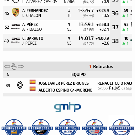
L. ALVAREZ-CASCOS
N2RM
+0.9
(64,72)
1
13:26.7
3
A. FERNANDEZ
+3:25.9
49
36
45
L. CHACON
H
+3.5
(64,44)
1
13:59.1
4
A. PÉREZ
+3:58.3
43
37
52
A. FIDALGO
N3
+32.4
(61,95)
1
14:01.7
4
C. BARRETO
+4:00.9
10
38
49
J. PÉREZ
N3
+2.6
(61,76)
1
1
Retirados
N
EQUIPO
JOSE JAVIER PÉREZ BRIONES
RENAULT CLIO RALL
39
Grupo
Rally5
Categor
ALBERTO ESPINO Gª-MORENO