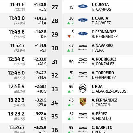
11:31.6
+1:30.8
J. CUESTA
27
19
+3.9
N. CAMPOS
(75,16)
11:43.0
+1:42.2
20
J. GARCIA
28
+11.4
F. ALVAREZ
(73,95)
2
11:43.6
+1:42.8
5
F. FERNÁNDEZ
29
+0.6
B. HERNANDEZ
(73,88)
1
11:52.7
+1:51.9
47
V. NAVARRO
30
+9.1
I. VERA
(72,94)
2
12:34.6
+2:33.8
A. RODRIGUEZ
31
50
+41.9
A. GONZALEZ
(68,89)
12:48.0
+2:47.2
51
A. TORREIRO
32
+13.4
J. FERNANDEZ
(67,69)
1
12:58.9
+2:58.1
46
J. RUA
33
+10.9
L. ALVAREZ-CASCOS
(66,74)
1
13:22.3
+3:21.5
45
A. FERNANDEZ
34
+23.4
L. CHACON
(64,79)
1
13:23.2
+3:22.4
52
A. PÉREZ
35
+0.9
A. FIDALGO
(64,72)
1
13:26.7
+3:25.9
49
C. BARRETO
36
+3.5
J. PÉREZ
(64,44)
1