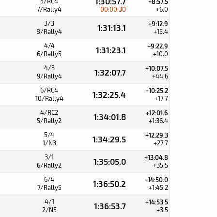
1:30:57.7
5/RC4
+8:57.5
7/Rally4
00:00:30
+6.0
3/3
+9:12.9
1:31:13.1
8/Rally4
+15.4
4/4
+9:22.9
1:31:23.1
6/Rally5
+10.0
4/3
+10:07.5
1:32:07.7
9/Rally4
+44.6
6/RC4
+10:25.2
1:32:25.4
10/Rally4
+17.7
4/RC2
+12:01.6
1:34:01.8
5/Rally2
+1:36.4
5/4
+12:29.3
1:34:29.5
1/N3
+27.7
3/1
+13:04.8
1:35:05.0
6/Rally2
+35.5
6/4
+14:50.0
1:36:50.2
7/Rally5
+1:45.2
4/1
+14:53.5
1:36:53.7
2/N5
+3.5