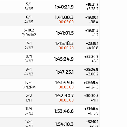
5/1
+18:21.7
1:40:21.9
3/N5
+3:28.2
1:41:00.3
6/1
+19:00.1
4/N5
00:05:00
+38.4
5/RC2
+19:01.3
1:41:01.5
7/Rally2
+1.2
1:45:18.3
7/4
+23:18.1
2/N3
00:00:20
+4:16.8
8/4
+23:24.7
1:45:24.9
3/N3
+6.6
9/4
+25:24.9
1:47:25.1
4/N3
+2:00.2
1:51:49.6
10/4
+29:49.4
1/N2RM
00:05:00
+4:24.5
1:52:30.7
5/3
+30:30.5
1/H
00:05:00
+41.1
11/4
+31:46.4
1:53:46.6
5/N3
+1:15.9
12/4
+32:10.1
1:54:10.3
6/N3
+23.7