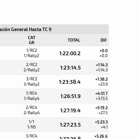
cación General Hasta TC 9
CAT
TOTAL
DIF
GR
1/RC2
+0.0
1:22:00.2
1/Rally2
+0.0
2/RC2
+1:14.3
1:23:14.5
2/Rally2
+1:14.3
3/RC2
+1:38.2
1:23:38.4
3/Rally2
+23.9
1/RC4
+4:51.7
1:26:51.9
1/Rally4
+3:13.5
2/RC4
+5:19.2
1:27:19.4
2/Rally4
+27.5
1/1
+5:23.3
1:27:23.5
1/N5
+4.1
3/RC4
+5:26.6
1:27:26.8