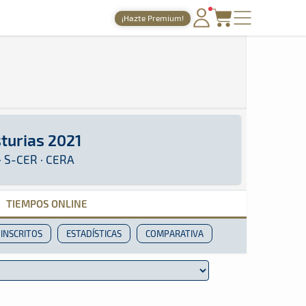
¡Hazte Premium!
PORTADA
TIEMPOS ONLINE
NOTICIAS
AGENDA
sturias 2021
GALERÍAS
· S-CER · CERA: Aquí podrás encontrar toda la i
· S-CER · CERA
TIENDA
TIEMPOS ONLINE
ARCHIVO
INSCRITOS
ESTADÍSTICAS
COMPARATIVA