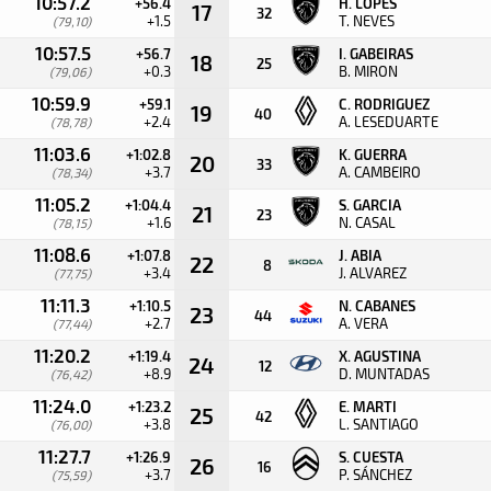
10:57.2
+56.4
H. LOPES
17
32
+1.5
T. NEVES
(79,10)
10:57.5
+56.7
I. GABEIRAS
18
25
+0.3
B. MIRON
(79,06)
10:59.9
+59.1
C. RODRIGUEZ
19
40
+2.4
A. LESEDUARTE
(78,78)
11:03.6
+1:02.8
K. GUERRA
20
33
+3.7
A. CAMBEIRO
(78,34)
11:05.2
+1:04.4
S. GARCIA
21
23
+1.6
N. CASAL
(78,15)
11:08.6
+1:07.8
J. ABIA
22
8
+3.4
J. ALVAREZ
(77,75)
11:11.3
+1:10.5
N. CABANES
23
44
+2.7
A. VERA
(77,44)
11:20.2
+1:19.4
X. AGUSTINA
24
12
+8.9
D. MUNTADAS
(76,42)
11:24.0
+1:23.2
E. MARTI
25
42
+3.8
L. SANTIAGO
(76,00)
11:27.7
+1:26.9
S. CUESTA
26
16
+3.7
P. SÁNCHEZ
(75,59)