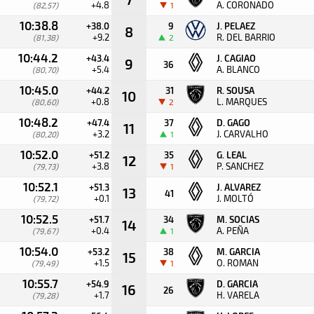
+4.8
A. CORONADO
(82,57)
1
10:38.8
+38.0
9
J. PELAEZ
8
+9.2
R. DEL BARRIO
(81,38)
2
10:44.2
+43.4
J. CAGIAO
9
36
+5.4
A. BLANCO
(80,70)
10:45.0
+44.2
31
R. SOUSA
10
+0.8
L. MARQUES
(80,60)
2
10:48.2
+47.4
37
D. GAGO
11
+3.2
J. CARVALHO
(80,20)
1
10:52.0
+51.2
35
G. LEAL
12
+3.8
P. SANCHEZ
(79,73)
1
10:52.1
+51.3
J. ALVAREZ
13
41
+0.1
J. MOLTÓ
(79,72)
10:52.5
+51.7
34
M. SOCIAS
14
+0.4
A. PEÑA
(79,67)
1
10:54.0
+53.2
38
M. GARCIA
15
+1.5
O. ROMAN
(79,49)
1
10:55.7
+54.9
D. GARCIA
16
26
+1.7
H. VARELA
(79,28)