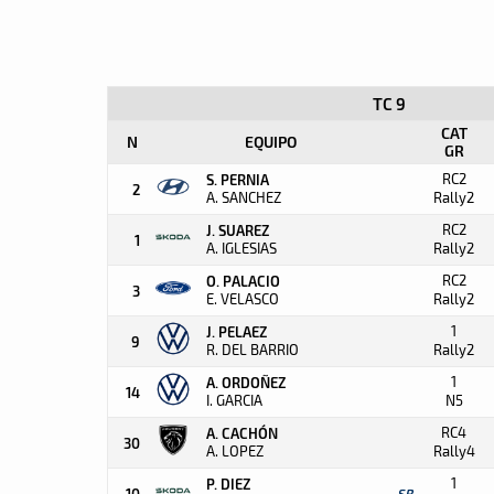
TC 9
CAT
N
EQUIPO
GR
RC2
S. PERNIA
2
A. SANCHEZ
Rally2
RC2
J. SUAREZ
1
A. IGLESIAS
Rally2
RC2
O. PALACIO
3
E. VELASCO
Rally2
1
J. PELAEZ
9
R. DEL BARRIO
Rally2
1
A. ORDOÑEZ
14
I. GARCIA
N5
RC4
A. CACHÓN
30
A. LOPEZ
Rally4
1
P. DIEZ
10
SR