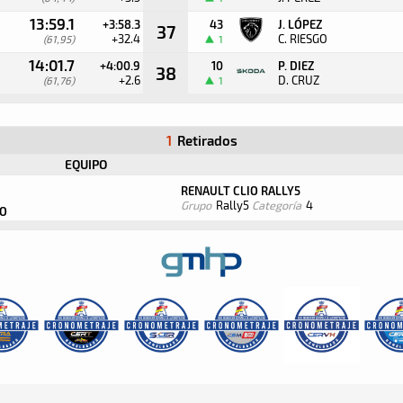
13:59.1
+3:58.3
43
J. LÓPEZ
37
+32.4
C. RIESGO
(61,95)
1
14:01.7
+4:00.9
10
P. DIEZ
38
+2.6
D. CRUZ
(61,76)
1
1
Retirados
EQUIPO
RENAULT CLIO RALLY5
Grupo
Rally5
Categoría
4
NO