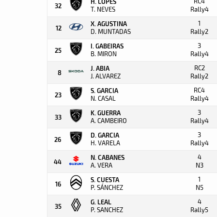
RC4
H. LOPES
32
T. NEVES
Rally4
1
X. AGUSTINA
12
D. MUNTADAS
Rally2
3
I. GABEIRAS
25
B. MIRON
Rally4
RC2
J. ABIA
8
J. ALVAREZ
Rally2
RC4
S. GARCIA
23
N. CASAL
Rally4
3
K. GUERRA
33
A. CAMBEIRO
Rally4
3
D. GARCIA
26
H. VARELA
Rally4
4
N. CABANES
44
A. VERA
N3
1
S. CUESTA
16
P. SÁNCHEZ
N5
4
G. LEAL
35
P. SANCHEZ
Rally5