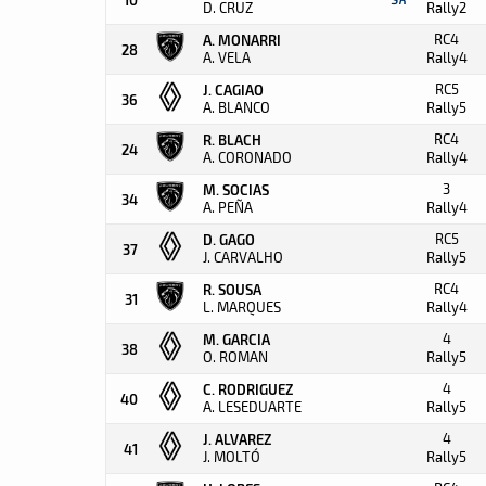
D. CRUZ
Rally2
RC4
A. MONARRI
28
A. VELA
Rally4
RC5
J. CAGIAO
36
A. BLANCO
Rally5
RC4
R. BLACH
24
A. CORONADO
Rally4
3
M. SOCIAS
34
A. PEÑA
Rally4
RC5
D. GAGO
37
J. CARVALHO
Rally5
RC4
R. SOUSA
31
L. MARQUES
Rally4
4
M. GARCIA
38
O. ROMAN
Rally5
4
C. RODRIGUEZ
40
A. LESEDUARTE
Rally5
4
J. ALVAREZ
41
J. MOLTÓ
Rally5