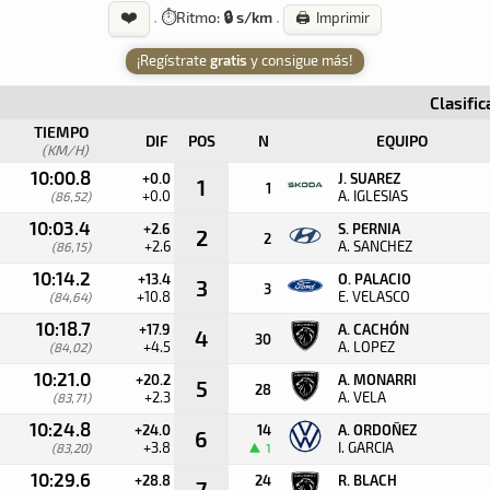
❤️
·
⏱️
Ritmo:
🔒 s/km
·
🖨️ Imprimir
¡Regístrate
gratis
y consigue más!
Clasifi
TIEMPO
DIF
POS
N
EQUIPO
(KM/H)
10:00.8
+0.0
J. SUAREZ
1
1
+0.0
A. IGLESIAS
(86,52)
10:03.4
+2.6
S. PERNIA
2
2
+2.6
A. SANCHEZ
(86,15)
10:14.2
+13.4
O. PALACIO
3
3
+10.8
E. VELASCO
(84,64)
10:18.7
+17.9
A. CACHÓN
4
30
+4.5
A. LOPEZ
(84,02)
10:21.0
+20.2
A. MONARRI
5
28
+2.3
A. VELA
(83,71)
10:24.8
+24.0
14
A. ORDOÑEZ
6
+3.8
I. GARCIA
(83,20)
1
10:29.6
+28.8
24
R. BLACH
7