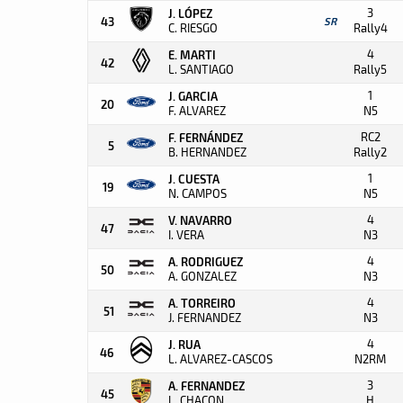
3
J. LÓPEZ
43
SR
C. RIESGO
Rally4
4
E. MARTI
42
L. SANTIAGO
Rally5
1
J. GARCIA
20
F. ALVAREZ
N5
RC2
F. FERNÁNDEZ
5
B. HERNANDEZ
Rally2
1
J. CUESTA
19
N. CAMPOS
N5
4
V. NAVARRO
47
I. VERA
N3
4
A. RODRIGUEZ
50
A. GONZALEZ
N3
4
A. TORREIRO
51
J. FERNANDEZ
N3
4
J. RUA
46
L. ALVAREZ-CASCOS
N2RM
3
A. FERNANDEZ
45
L. CHACON
H