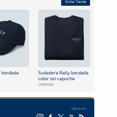
Visitar Tienda
y bordada
Sudadera Rally bordada
color sin capucha
COMPRAR
Síguenos