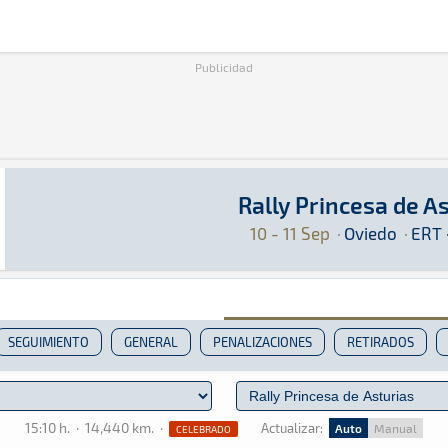
Publicidad
Rally Princesa de A
Rally Princesa de Asturias 2021
Rally · Rally Princesa de Asturias 2021 · ERT 
Oviedo
Oviedo
10 - 11 Sep
·
Oviedo
·
ERT 
SEGUIMIENTO
GENERAL
PENALIZACIONES
RETIRADOS
15:10 h.
·
14,440 km.
·
Actualizar:
Auto
Manual
CELEBRADO