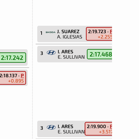
J. SUAREZ
2:19.723 ·
P
1
A. IGLESIAS
+2.255
I. ARES
3
2:17.468
E. SULLIVAN
2:17.242
2:18.137 ·
P
+0.895
I. ARES
2:19.900 ·
P
1
3
E. SULLIVAN
+3.517