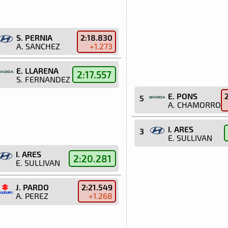
S. PERNIA
2:18.830
A. SANCHEZ
+1.273
E. LLARENA
2:17.557
S. FERNANDEZ
E. PONS
5
A. CHAMORRO
I. ARES
3
E. SULLIVAN
I. ARES
2:20.281
E. SULLIVAN
J. PARDO
2:21.549
A. PEREZ
+1.268