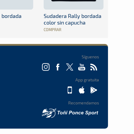
y bordada
Sudadera Rally bordada
color sin capucha
COMPRAR
Síguenos
App gratuita
Recomendamos