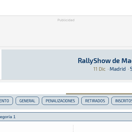
Publicidad
RallyShow de Ma
RallyShow de Madrid 2021
Rally · RallyShow de Madrid 2021 · S-CER: Aqu
Madrid
Madrid
11 Dic
·
Madrid
·
IENTO
GENERAL
PENALIZACIONES
RETIRADOS
INSCRITO