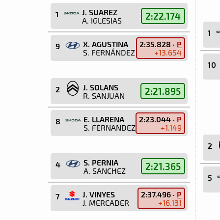
J. SUAREZ
1
2:22.174
A. IGLESIAS
1
X. AGUSTINA
2:35.828 ·
P
9
S. FERNÁNDEZ
+13.654
10
J. SOLANS
2
2:21.895
R. SANJUAN
E. LLARENA
2:23.044 ·
P
8
S. FERNANDEZ
+1.149
2
S. PERNIA
4
2:21.365
A. SANCHEZ
5
J. VINYES
2:37.496 ·
P
7
J. MERCADER
+16.131