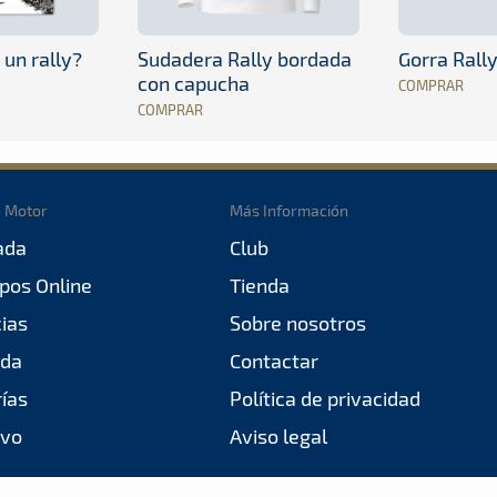
 un rally?
Sudadera Rally bordada
Gorra Rall
con capucha
COMPRAR
COMPRAR
o Motor
Más Información
ada
Club
pos Online
Tienda
cias
Sobre nosotros
da
Contactar
rías
Política de privacidad
ivo
Aviso legal