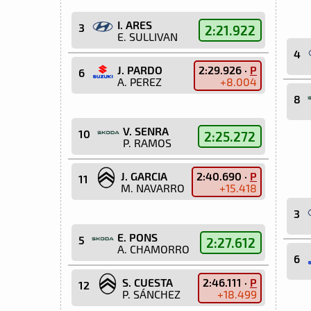
I. ARES
3
2:21.922
E. SULLIVAN
4
J. PARDO
2:29.926 ·
P
6
A. PEREZ
+8.004
8
V. SENRA
10
2:25.272
P. RAMOS
J. GARCIA
2:40.690 ·
P
11
M. NAVARRO
+15.418
3
E. PONS
5
2:27.612
A. CHAMORRO
6
S. CUESTA
2:46.111 ·
P
12
P. SÁNCHEZ
+18.499