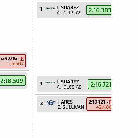
J. SUAREZ
1
2:16.383
A. IGLESIAS
2:24.016 ·
P
+5.507
2:18.509
J. SUAREZ
1
2:16.721
A. IGLESIAS
I. ARES
2:19.121 ·
P
3
E. SULLIVAN
+2.400