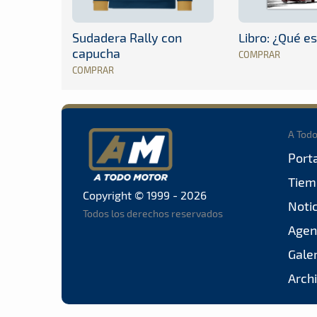
Sudadera Rally con
Libro: ¿Qué es
capucha
COMPRAR
COMPRAR
A Tod
Port
Tiem
Copyright © 1999 - 2026
Noti
Todos los derechos reservados
Agen
Gale
Arch