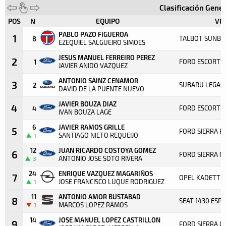
Clasificación Gene
POS
N
EQUIPO
VE
PABLO PAZO FIGUEROA
1
TALBOT SUNBE
8
EZEQUIEL SALGUEIRO SIMOES
JESUS MANUEL FERREIRO PEREZ
2
FORD ESCORT RS
1
JAVIER ANIDO VAZQUEZ
ANTONIO SAINZ CENAMOR
3
SUBARU LEGAC
2
DAVID DE LA PUENTE NUEVO
JAVIER BOUZA DIAZ
4
FORD ESCORT RS
4
IVAN BOUZA LAGE
6
JAVIER RAMOS GRILLE
5
FORD SIERRA 
SANTIAGO NIETO REQUEIJO
1
12
JUAN RICARDO COSTOYA GOMEZ
6
FORD SIERRA 
ANTONIO JOSE SOTO RIVERA
3
24
ENRIQUE VAZQUEZ MAGARIÑOS
7
OPEL KADETT C
JOSE FRANCISCO LUQUE RODRIGUEZ
1
11
ANTONIO AMOR BUSTABAD
8
SEAT 1430 ESPE
MARCOS LOPEZ RAMOS
1
14
JOSE MANUEL LOPEZ CASTRILLON
9
FORD SIERRA 