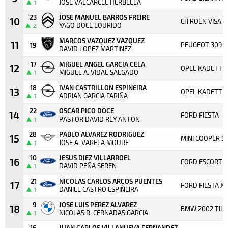
JOSE VALCARCEL HERBELLA
1
23
JOSE MANUEL BARROS FREIRE
10
CITROËN VISA G
YAGO DOCE LOURIDO
2
MARCOS VAZQUEZ VAZQUEZ
11
PEUGEOT 309 GT
19
DAVID LOPEZ MARTINEZ
17
MIGUEL ANGEL GARCIA CELA
12
OPEL KADETT E 
MIGUEL A. VIDAL SALGADO
1
18
IVAN CASTRILLON ESPIÑEIRA
13
OPEL KADETT E 
ADRIAN GARCIA FARIÑA
1
22
OSCAR PICO DOCE
14
FORD FIESTA
PASTOR DAVID REY ANTON
1
28
PABLO ALVAREZ RODRIGUEZ
15
MINI COOPER S
JOSE A. VARELA MOURE
1
10
JESUS DIEZ VILLARROEL
16
FORD ESCORT RS
DAVID PEÑA SEREN
1
21
NICOLAS CARLOS ARCOS PUENTES
17
FORD FIESTA X
DANIEL CASTRO ESPIÑEIRA
1
9
JOSE LUIS PEREZ ALVAREZ
18
BMW 2002 TII
NICOLAS R. CERNADAS GARCIA
1
16
JUAN CARLOS VILLANUEVA FERNANDEZ