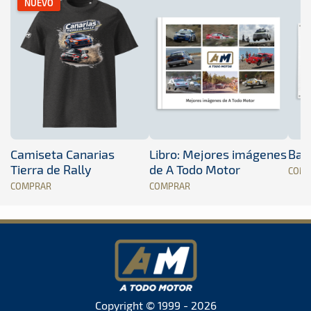
NUEVO
Camiseta Canarias
Libro: Mejores imágenes
Band
Tierra de Rally
de A Todo Motor
COM
COMPRAR
COMPRAR
Copyright © 1999 - 2026