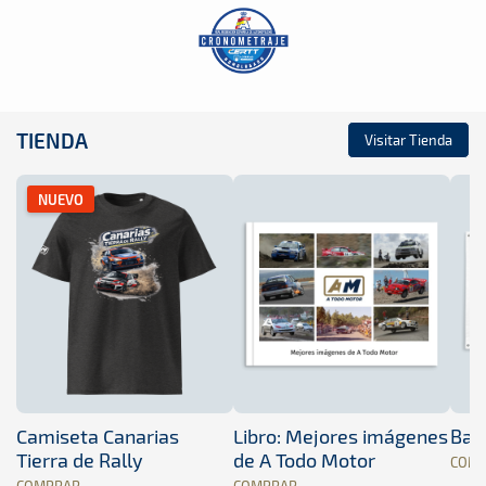
TIENDA
Visitar Tienda
NUEVO
Camiseta Canarias
Libro: Mejores imágenes
Band
Tierra de Rally
de A Todo Motor
COM
COMPRAR
COMPRAR