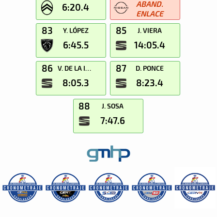
ABAND.
6:20.4
ENLACE
83
85
Y. LÓPEZ
J. VIERA
6:45.5
14:05.4
86
87
V. DE LA IGLESIA
D. PONCE
8:05.3
8:23.4
88
J. SOSA
7:47.6