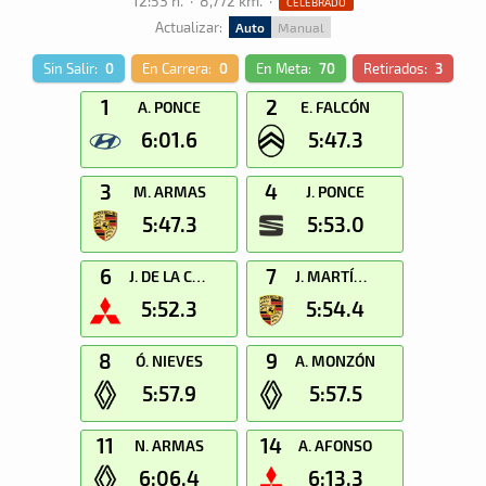
12:53 h.
·
8,772 km.
·
CELEBRADO
Actualizar:
Auto
Manual
Sin Salir:
0
En Carrera:
0
En Meta:
70
Retirados:
3
1
2
A. PONCE
E. FALCÓN
6:01.6
5:47.3
3
4
M. ARMAS
J. PONCE
5:47.3
5:53.0
6
7
J. DE LA CRUZ
J. MARTÍNEZ
5:52.3
5:54.4
8
9
Ó. NIEVES
A. MONZÓN
5:57.9
5:57.5
11
14
N. ARMAS
A. AFONSO
6:06.4
6:13.3