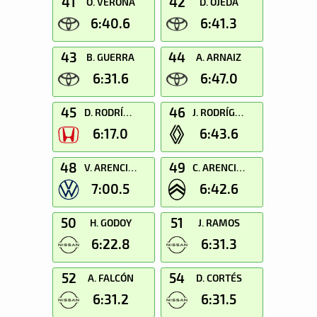
41
42
O. VERONA
D. OJEDA
6:40.6
6:41.3
43
44
B. GUERRA
A. ARNAIZ
6:31.6
6:47.0
45
46
D. RODRÍGUEZ
J. RODRÍGUEZ
6:17.0
6:43.6
48
49
V. ARENCIBIA
C. ARENCIBIA
7:00.5
6:42.6
50
51
H. GODOY
J. RAMOS
6:22.8
6:31.3
52
54
A. FALCÓN
D. CORTÉS
6:31.2
6:31.5