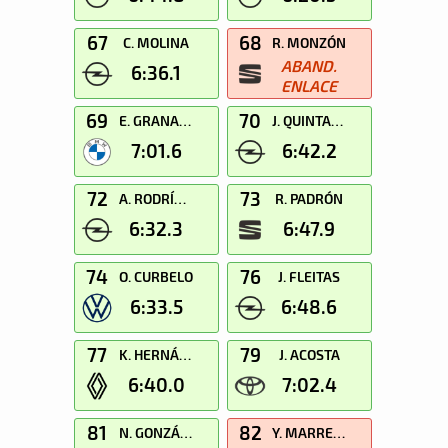
67
68
C. MOLINA
R. MONZÓN
ABAND.
6:36.1
ENLACE
69
70
E. GRANADO
J. QUINTANA
7:01.6
6:42.2
72
73
A. RODRÍGUEZ
R. PADRÓN
6:32.3
6:47.9
74
76
O. CURBELO
J. FLEITAS
6:33.5
6:48.6
77
79
K. HERNÁNDEZ
J. ACOSTA
6:40.0
7:02.4
81
82
N. GONZÁLEZ
Y. MARRERO