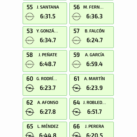
55
56
J. SANTANA
M. FERNÁNDEZ
6:31.5
6:36.3
53
57
Y. GONZÁLEZ
B. FALCÓN
6:34.7
6:24.7
58
59
J. PEÑATE
A. GARCÍA
6:48.7
6:59.4
60
61
G. RODRÍGUEZ
A. MARTÍN
6:23.7
6:23.9
62
64
A. AFONSO
J. ROBLEDANO
6:27.8
6:51.7
65
66
L. MÉNDEZ
J. PERERA
6:44.8
6:20.5