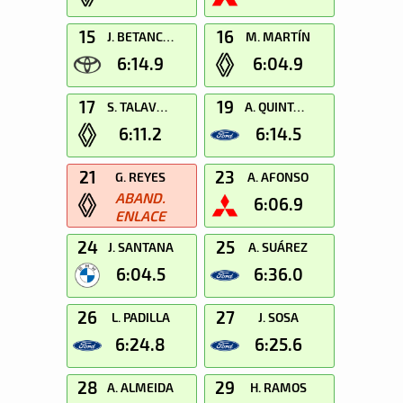
15
16
J. BETANCOR
M. MARTÍN
6:14.9
6:04.9
17
19
S. TALAVERA
A. QUINTANA
6:11.2
6:14.5
21
23
G. REYES
A. AFONSO
ABAND.
6:06.9
ENLACE
24
25
J. SANTANA
A. SUÁREZ
6:04.5
6:36.0
26
27
L. PADILLA
J. SOSA
6:24.8
6:25.6
28
29
A. ALMEIDA
H. RAMOS