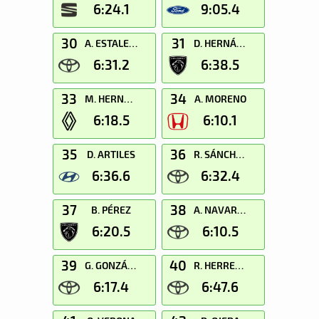
6:24.1
9:05.4
30
31
A. ESTALELLA
D. HERNÁNDEZ
6:31.2
6:38.5
33
34
M. HERNÁNDEZ
A. MORENO
6:18.5
6:10.1
35
36
D. ARTILES
R. SÁNCHEZ
6:36.6
6:32.4
37
38
B. PÉREZ
A. NAVARRO
6:20.5
6:10.5
39
40
G. GONZÁLEZ
R. HERRERA
6:17.4
6:47.6