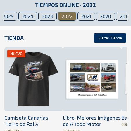
TIEMPOS ONLINE
· 2022
2025
2024
2023
2022
2021
2020
2019
TIENDA
Visitar Tienda
NUEVO
Camiseta Canarias
Libro: Mejores imágenes
Band
Tierra de Rally
de A Todo Motor
COM