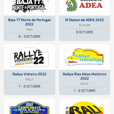
Raid · Baja TT Norte de Portugal 2022: Aquí podrás encontrar toda l
Portugal
Portugal
Slalom · III Slalom de ADEA 2022:
Isla de La Palma
Isla de La Palma
Baja TT Norte de Portugal
III Slalom de ADEA 2022
2022
SLALOM
RAID
8 OCTUBRE
8 - 9 OCTUBRE
Rally · Rallye Vidreiro 2022: Aquí podrás encontrar toda la informa
Portugal
Portugal
Rally · Rallye Rías Altas Históri
La Coruña
La Coruña
Rallye Vidreiro 2022
Rallye Rías Altas Histórico
2022
RALLY
RALLY
7 - 8 OCTUBRE
7 - 8 OCTUBRE