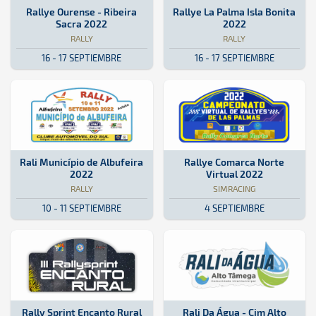
Rally · Rallye Ourense - Ribeira Sacra 2022: Aquí podrás encontrar 
Galicia
Galicia
Rally · Rallye La Palma Isla Boni
Isla de La Palma
Isla de La Palma
Rallye Ourense - Ribeira
Rallye La Palma Isla Bonita
Sacra 2022
2022
RALLY
RALLY
16 - 17 SEPTIEMBRE
16 - 17 SEPTIEMBRE
Rally · Rali Município de Albufeira 2022: Aquí podrás encontrar tod
Portugal
Portugal
SimRacing · Rallye Comarca Norte
Online
Online
Rali Município de Albufeira
Rallye Comarca Norte
2022
Virtual 2022
RALLY
SIMRACING
10 - 11 SEPTIEMBRE
4 SEPTIEMBRE
Rally Sprint · Rally Sprint Encanto Rural 2022: Aquí podrás encontr
Isla de La Palma
Isla de La Palma
Rally · Rali Da Água - Cim Alto T
Portugal
Portugal
Rally Sprint Encanto Rural
Rali Da Água - Cim Alto