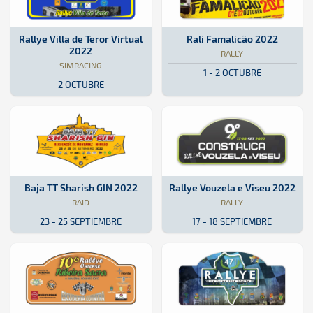
SimRacing · Rallye Villa de Teror Virtual 2022: Aquí podrás encontr
Online
Online
Rally · Rali Famalicão 2022: Aquí
Portugal
Portugal
Rallye Villa de Teror Virtual
Rali Famalicão 2022
2022
RALLY
SIMRACING
1 - 2 OCTUBRE
2 OCTUBRE
Raid · Baja TT Sharish GIN 2022: Aquí podrás encontrar toda la info
Portugal
Portugal
Rally · Rallye Vouzela e Viseu 20
Portugal
Portugal
Baja TT Sharish GIN 2022
Rallye Vouzela e Viseu 2022
RAID
RALLY
23 - 25 SEPTIEMBRE
17 - 18 SEPTIEMBRE