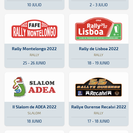
10 JULIO
2 - 3 JULIO
Rally · Rally Montelongo 2022: Aquí podrás encontrar toda la inform
Portugal
Portugal
Rally · Rally de Lisboa 2022: Aqu
Lisboa, Portugal
Lisboa, Portugal
Rally Montelongo 2022
Rally de Lisboa 2022
RALLY
RALLY
25 - 26 JUNIO
18 - 19 JUNIO
Slalom · II Slalom de ADEA 2022: Aquí podrás encontrar toda la info
Isla de La Palma
Isla de La Palma
Rally · Rallye Ourense Recalvi 20
Ourense
Ourense
II Slalom de ADEA 2022
Rallye Ourense Recalvi 2022
SLALOM
RALLY
18 JUNIO
17 - 18 JUNIO