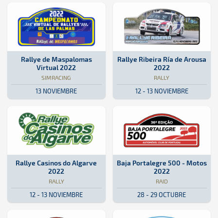
SimRacing · Rallye de Maspalomas Virtual 2022: Aquí podrás encontr
Online
Online
Rally · Rallye Ribeira Ría de Aro
Galicia
Galicia
Rallye de Maspalomas
Rallye Ribeira Ría de Arousa
Virtual 2022
2022
SIMRACING
RALLY
13 NOVIEMBRE
12 - 13 NOVIEMBRE
Rally · Rallye Casinos do Algarve 2022: Aquí podrás encontrar toda 
Portugal
Portugal
Raid · Baja Portalegre 500 - Mot
Portugal
Portugal
Rallye Casinos do Algarve
Baja Portalegre 500 - Motos
2022
2022
RALLY
RAID
12 - 13 NOVIEMBRE
28 - 29 OCTUBRE