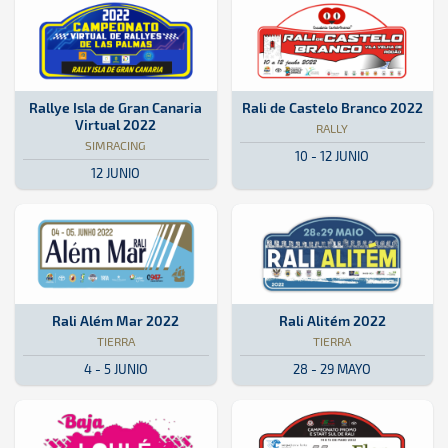
SimRacing · Rallye Isla de Gran Canaria Virtual 2022: Aquí podrás e
Online
Online
Rally · Rali de Castelo Branco 20
Portugal
Portugal
Rallye Isla de Gran Canaria
Rali de Castelo Branco 2022
Virtual 2022
RALLY
SIMRACING
10 - 12 JUNIO
12 JUNIO
Tierra · Rali Além Mar 2022: Aquí podrás encontrar toda la informac
Azores, Portugal
Azores, Portugal
Tierra · Rali Alitém 2022: Aquí p
Portugal
Portugal
Rali Além Mar 2022
Rali Alitém 2022
TIERRA
TIERRA
4 - 5 JUNIO
28 - 29 MAYO