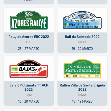
9 ABRIL
ERC · Rally de Azores ERC 2022: Aquí podrás encontrar toda la infor
Portugal
Portugal
Rally · Rali da Bairrada 2022: Aq
Portugal
Portugal
Rally de Azores ERC 2022
Rali da Bairrada 2022
ERC
RALLY
25 - 27 MARZO
19 - 20 MARZO
Raid · Baja BP Ultimate TT ACP 2022: Aquí podrás encontrar toda la 
Portugal
Portugal
Rally · Rallye Villa de Santa Brí
Gran Canaria
Gran Canaria
Baja BP Ultimate TT ACP
Rallye Villa de Santa Brígida
2022
2022
RAID
RALLY
18 - 20 MARZO
18 - 19 MARZO