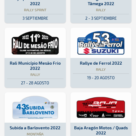
2022
Tâmega 2022
RALLY SPRINT
RALLY
3 SEPTIEMBRE
2 - 3 SEPTIEMBRE
Rally · Rali Município Mesão Frio 2022: Aquí podrás encontrar toda 
Portugal
Portugal
Rally · Rallye de Ferrol 2022: Aq
Galicia
Galicia
Rali Município Mesão Frio
Rallye de Ferrol 2022
2022
RALLY
RALLY
19 - 20 AGOSTO
27 - 28 AGOSTO
Montaña · Subida a Barlovento 2022: Aquí podrás encontrar toda la 
Isla de La Palma
Isla de La Palma
Raid · Baja Aragón Motos / Quads
Aragón
Aragón
Subida a Barlovento 2022
Baja Aragón Motos / Quads
2022
MONTAÑA