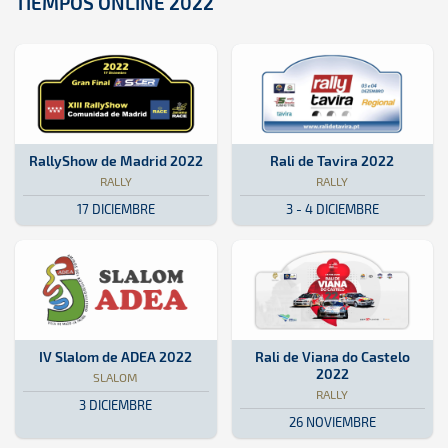
TIEMPOS ONLINE 2022
Rally · RallyShow de Madrid 2022: Aquí podrás encontrar toda la in
Madrid
Madrid
Rally · Rali de Tavira 2022: Aquí
Portugal
Portugal
RallyShow de Madrid 2022
Rali de Tavira 2022
RALLY
RALLY
17 DICIEMBRE
3 - 4 DICIEMBRE
Slalom · IV Slalom de ADEA 2022: Aquí podrás encontrar toda la inf
Isla de La Palma
Isla de La Palma
Rally · Rali de Viana do Castelo 
Portugal
Portugal
IV Slalom de ADEA 2022
Rali de Viana do Castelo
2022
SLALOM
RALLY
3 DICIEMBRE
26 NOVIEMBRE