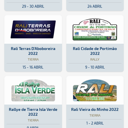
29 - 30 ABRIL
24 ABRIL
Tierra · Rali Terras D'Aboboreira 2022: Aquí podrás encontrar toda 
Portugal
Portugal
Rally · Rali Cidade de Portimão 2
Portugal
Portugal
Rali Terras D'Aboboreira
Rali Cidade de Portimão
2022
2022
TIERRA
RALLY
15 - 16 ABRIL
9 - 10 ABRIL
Tierra · Rallye de Tierra Isla Verde 2022: Aquí podrás encontrar to
Isla de La Palma
Isla de La Palma
Tierra · Rali Vieira do Minho 202
Portugal
Portugal
Rallye de Tierra Isla Verde
Rali Vieira do Minho 2022
2022
TIERRA
TIERRA
1 - 2 ABRIL