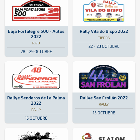
Raid · Baja Portalegre 500 - Autos 2022: Aquí podrás encontrar toda
Portugal
Portugal
Tierra · Rally Vila do Bispo 2022
Portugal
Portugal
Baja Portalegre 500 - Autos
Rally Vila do Bispo 2022
2022
TIERRA
RAID
22 - 23 OCTUBRE
28 - 29 OCTUBRE
Rally · Rallye Senderos de La Palma 2022: Aquí podrás encontrar tod
Isla de La Palma
Isla de La Palma
Rally · Rallye San Froilán 2022: 
Galicia
Galicia
Rallye Senderos de La Palma
Rallye San Froilán 2022
2022
RALLY
RALLY
15 OCTUBRE
15 OCTUBRE