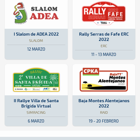
Slalom · I Slalom de ADEA 2022: Aquí podrás encontrar toda la infor
Isla de La Palma
Isla de La Palma
ERC · Rally Serras de Fafe ERC 2
Portugal
Portugal
I Slalom de ADEA 2022
Rally Serras de Fafe ERC
2022
SLALOM
ERC
12 MARZO
11 - 13 MARZO
SimRacing · II Rallye Villa de Santa Brígida Virtual: Aquí podrás e
Online
Online
Raid · Baja Montes Alentejanos 2
Alentejo, Portugal
Alentejo, Port
II Rallye Villa de Santa
Baja Montes Alentejanos
Brígida Virtual
2022
SIMRACING
RAID
6 MARZO
19 - 20 FEBRERO