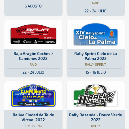
RAID
6 AGOSTO
22 - 24 JULIO
Raid · Baja Aragón Coches / Camiones 2022: Aquí podrás encontrar t
Aragón
Aragón
Rally Sprint · Rally Sprint Cielo
Isla de La Palma
Isla de La Palma
Baja Aragón Coches /
Rally Sprint Cielo de La
Camiones 2022
Palma 2022
RAID
RALLY SPRINT
22 - 24 JULIO
15 - 16 JULIO
SimRacing · Rallye Ciudad de Telde Virtual 2022: Aquí podrás encont
Online
Online
Rally · Rally Resende - Douro Ve
Portugal
Portugal
Rallye Ciudad de Telde
Rally Resende - Douro Verde
Virtual 2022
2022
SIMRACING
RALLY