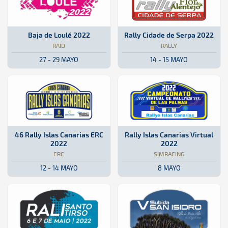
Raid · Baja de Loulé 2022: Aquí podrás encontrar toda la informació
Portugal
Portugal
Rally · Rally Cidade de Serpa 202
Portugal
Portugal
Baja de Loulé 2022
Rally Cidade de Serpa 2022
RAID
RALLY
27 - 29 MAYO
14 - 15 MAYO
ERC · 46 Rally Islas Canarias ERC 2022: Aquí podrás encontrar toda 
Islas Canarias, España
Islas Canarias, España
SimRacing · Rally Islas Canarias 
Online
Online
46 Rally Islas Canarias ERC
Rally Islas Canarias Virtual
2022
2022
ERC
SIMRACING
12 - 14 MAYO
8 MAYO