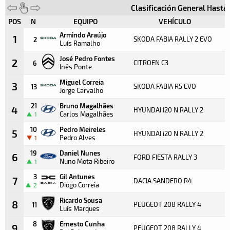
Clasificación General Hasta
POS
N
EQUIPO
VEHÍCULO
Armindo Araújo
1
SKODA FABIA RALLY 2 EVO
2
Luís Ramalho
José Pedro Fontes
2
CITROEN C3
6
Inês Ponte
Miguel Correia
3
SKODA FABIA R5 EVO
13
Jorge Carvalho
21
Bruno Magalhães
4
HYUNDAI I20 N RALLY 2
Carlos Magalhães
1
10
Pedro Meireles
5
HYUNDAI i20 N RALLY 2
Pedro Alves
1
19
Daniel Nunes
6
FORD FIESTA RALLY 3
Nuno Mota Ribeiro
1
3
Gil Antunes
7
DACIA SANDERO R4
Diogo Correia
2
Ricardo Sousa
8
PEUGEOT 208 RALLY 4
11
Luís Marques
8
Ernesto Cunha
9
PEUGEOT 208 RALLY 4