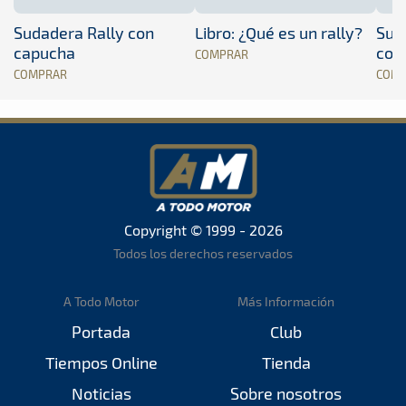
Sudadera Rally con
Libro: ¿Qué es un rally?
Sud
capucha
con
COMPRAR
COMPRAR
COM
Copyright © 1999 - 2026
Todos los derechos reservados
A Todo Motor
Más Información
Portada
Club
Tiempos Online
Tienda
Noticias
Sobre nosotros