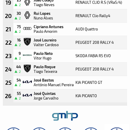
19
RENAULT CLIO R.S (VRa5/4)
Tiago Neves
2
30
Rui Lopes
20
RENAULT Clio Rally4
Nuno Alves
2
75
Cipriano Antunes
21
AUDI Quattro
1
Paulo Amorim
2
16
José Loureiro
22
PEUGEOT 208 RALLY 4
Valter Cardoso
2
9
Paulo Neto
23
SKODA FABIA R5 EVO
Vitor Hugo
2
44
Paulo Roque
24
PEUGEOT 208 RALLY 4
Tiago Teixeira
2
54
José Bastos
25
KIA PICANTO GT
António Manuel Pereira
2
55
José Quintas
26
KIA PICANTO
Jorge Carvalho
2