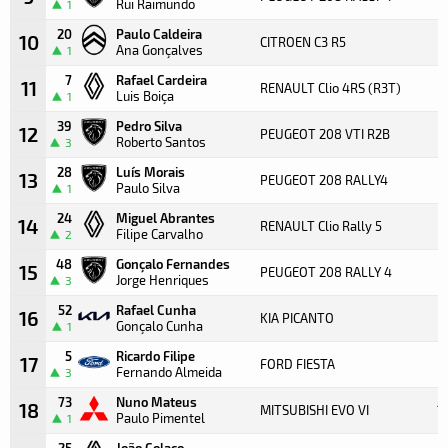
Rui Raimundo
1
20
Paulo Caldeira
10
CITROEN C3 R5
Ana Gonçalves
1
7
Rafael Cardeira
11
RENAULT Clio 4RS (R3T)
Luis Boiça
1
39
Pedro Silva
12
PEUGEOT 208 VTI R2B
Roberto Santos
3
28
Luís Morais
13
PEUGEOT 208 RALLY4
Paulo Silva
1
24
Miguel Abrantes
14
RENAULT Clio Rally 5
Filipe Carvalho
2
48
Gonçalo Fernandes
15
PEUGEOT 208 RALLY 4
Jorge Henriques
3
52
Rafael Cunha
16
KIA PICANTO
Gonçalo Cunha
1
5
Ricardo Filipe
17
FORD FIESTA
Fernando Almeida
3
73
Nuno Mateus
18
MITSUBISHI EVO VI
1
Paulo Pimentel
1
25
João Colaço