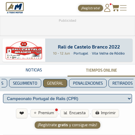
A Todo Motor
· Revista del motor desde 1999
¡Regístrate!
PORTADA
Publicidad
TIEMPOS ONLINE
NOTICIAS
Rali de Castelo Branco 2022
Rali de Castelo Branco 2022
Rally · Rali de Castelo Branco 2022 · Vila Vel
Portugal
Portugal
10 - 12 Jun
·
Portugal
·
Vila Velha de Ródão
AGENDA
GALERÍAS
NOTICIAS
TIEMPOS ONLINE
TIENDA
OS
SEGUIMIENTO
GENERAL
PENALIZACIONES
RETIRADOS
ARCHIVO
❤️
·
·
·
⭐ Premium
📊 Encuesta
🖨️ Imprimir
¡Regístrate
gratis
y consigue más!