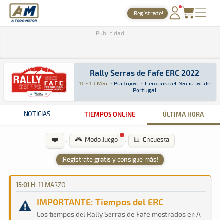
A Todo Motor
· Revista del motor desde 1999
¡Regístrate!
PORTADA
Publicidad
TIEMPOS ONLINE
NOTICIAS
Rally Serras de Fafe ERC 2022
11 - 13 Mar
·
Portugal
·
Tiempos del Nacional de
Rally Serras de Fafe ERC 2022
ERC · Rally Serras de Fafe ERC 2022 · Tiempos 
Portugal
Portugal
Portugal
AGENDA
GALERÍAS
NOTICIAS
TIEMPOS ONLINE
ÚLTIMA HORA
TIENDA
❤️
·
·
🎮 Modo Juego
📊 Encuesta
ARCHIVO
¡Regístrate
gratis
y consigue más!
15:01 H.
11 MARZO
IMPORTANTE: Tiempos del ERC
Los tiempos del Rally Serras de Fafe mostrados en A