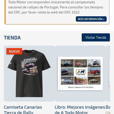
Todo Motor corresponden únicamente al campeonato
nacional de rallyes de Portugal. Para consultar los tiempos
del ERC, por favor visita la web del ERC 2022
MÁS INFORMACIÓN »
TIENDA
Visitar Tienda
NUEVO
Camiseta Canarias
Libro: Mejores imágenes
Band
Tierra de Rally
de A Todo Motor
COM