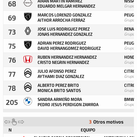
AIRAN MARTIN RAMIREZ
NISSAN
68
Grupo
EDUARDO MELGAR HERNANDEZ
MARCOS LORENZO GONZALEZ
PEUGE
69
Grupo
AITHOR ARROCHA FERRAZ
JOSE LUIS RODRIGUEZ PEREZ
RENAUL
73
Grupo
JONAS HERNANDEZ GONZALEZ
ADRIAN PEREZ RODRIGUEZ
PEUGE
75
Grupo
DAVID HERNANGOMEZ RODRIGUEZ
RUBEN HERNANDEZ HERNANDEZ
HONDA
76
Grupo
CRISTO NEGRIN HERNANDEZ
JULIO AFONSO PEREZ
CITRO
77
Grupo
AYTHAMI DIAZ GONZALEZ
ALBERTO PEREZ BRITO
CITRO
78
Grupo
MONICA BRITO SANTOS
SANDRA ARMEÑO MORA
BMW E
205
Grupo
PEDRO JESUS PERDIGON ZAMROA
3
Otros motivos
N
EQUIPO