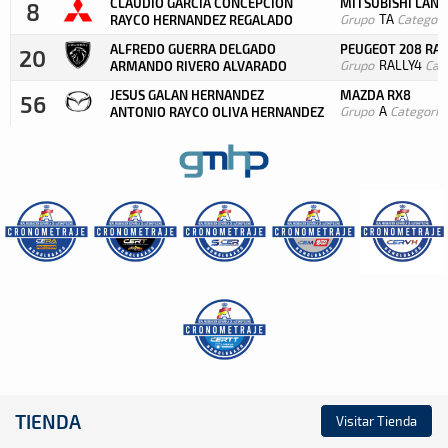
CLAUDIO GARCIA CONCEPCION
MITSUBISHI LANCE
8
Grupo
TA
Categorí
RAYCO HERNANDEZ REGALADO
ALFREDO GUERRA DELGADO
PEUGEOT 208 RAL
20
Grupo
RALLY4
Cat
ARMANDO RIVERO ALVARADO
JESUS GALAN HERNANDEZ
MAZDA RX8
56
Grupo
A
Categoría
ANTONIO RAYCO OLIVA HERNANDEZ
TIENDA
Visitar Tienda