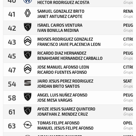
Grupo
HECTOR RODRIGUEZ ACOSTA
SAMUEL GONZALEZ BRITO
RENAU
41
Grupo
JANET ANTUNEZ CAPOTE
ISRAEL CAIROS VENTURA
PEUGEO
42
Grupo
IVAN BONILLA MEDINA
MOISES RODRIGUEZ GONZALEZ
CITRO
43
Grupo
FRANCISCO JAVIE PLACENCIA LEON
RICARDO DIAZ HERNANDEZ
PEUGEO
45
Grupo
BENAHOARE HERNANDEZ CARBALLO
JOSE MANUEL AFONSO LEON
CITRO
47
Grupo
RICARDO FUENTES AFONSO
JAIRO JESUS PEREZ RODRIGUEZ
SEAT I
54
Grupo
JORDAN BRITO SANTOS
ANGEL LUIS NUÑEZ AFONSO
PEUGE
58
Grupo
JOSE MESA VARGAS
AYOZE JESUS SUAREZ QUINTERO
PEUGE
61
Grupo
JONATHAN Z. MENDEZ CRUZ
TOMAS FELIPE AFONSO
OPEL K
63
Grupo
MANUEL JESUS FELIPE AFONSO