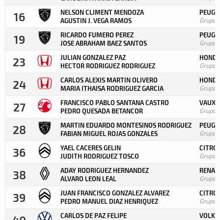
NELSON CLIMENT MENDOZA
PEUGEO
16
Grupo
AGUSTIN J. VEGA RAMOS
RICARDO FUMERO PEREZ
PEUGEO
19
Grupo
JOSE ABRAHAM BAEZ SANTOS
JULIAN GONZALEZ PAZ
HONDA 
23
Grupo
HECTOR RODRIGUEZ RODRIGUEZ
CARLOS ALEXIS MARTIN OLIVERO
HONDA
24
Grupo
MARIA ITHAISA RODRIGUEZ GARCIA
FRANCISCO PABLO SANTANA CASTRO
VAUXH
27
Grupo
PEDRO QUESADA BETANCOR
MARTIN EDUARDO MONTESINOS RODRIGUEZ
PEUGEO
28
Grupo
FABIAN MIGUEL ROJAS GONZALES
YAEL CACERES GELIN
CITRO
36
Grupo
JUDITH RODRIGUEZ TOSCO
ADAY RODRIGUEZ HERNANDEZ
RENAU
38
Grupo
ALVARO LEON LEAL
JUAN FRANCISCO GONZALEZ ALVAREZ
CITRO
39
Grupo
PEDRO MANUEL DIAZ HENRIQUEZ
CARLOS DE PAZ FELIPE
VOLKS
40