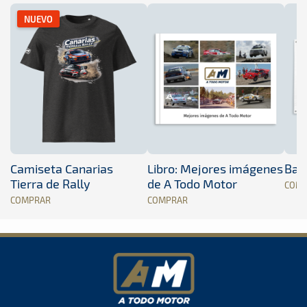
NUEVO
Camiseta Canarias
Libro: Mejores imágenes
Band
Tierra de Rally
de A Todo Motor
COM
COMPRAR
COMPRAR