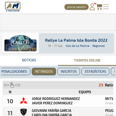
A Todo Motor
· Revista del motor desde 1999
¡Inicia sesión!
PORTADA
TIEMPOS ONLINE
NOTICIAS
Rallye La Palma Isla Bonita 2022
Rallye La Palma Isla Bonita 2022
Rally · Rallye La Palma Isla Bonita 2022 · Reg
Isla de La Palma
Isla de La Palma
16 - 17 Sep
·
Isla de La Palma
·
Regional
AGENDA
GALERÍAS
NOTICIAS
TIEMPOS ONLINE
TIENDA
PENALIZACIONES
RETIRADOS
INSCRITOS
ESTADÍSTICAS
ARCHIVO
29
Retir
N
EQUIPO
JORGE RODRIGUEZ HERNANDEZ
MITSUB
10
Grupo
JAVIER PEREZ DOMINGUEZ
GIOVANNI FARIÑA GARCIA
PEUGE
11
Grupo
CAROLINA FARIÑA GARCIA