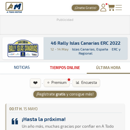
A Todo Motor
· Revista del motor desde 1999
¡Únete Gratis!
PORTADA
Publicidad
TIEMPOS ONLINE
NOTICIAS
46 Rally Islas Canarias ERC 2022
12 - 14 May
·
Islas Canarias, España
·
ERC y
46 Rally Islas Canarias ERC 2022
ERC · 46 Rally Islas Canarias ERC 2022 · ERC y
Islas Canarias, España
Islas Canarias, España
Regional
AGENDA
GALERÍAS
NOTICIAS
TIEMPOS ONLINE
ÚLTIMA HORA
TIENDA
❤️
·
·
⭐ Premium
📊 Encuesta
ARCHIVO
¡Regístrate
gratis
y consigue más!
00:17 H.
15 MAYO
¡Hasta la próxima!
Un año más, muchas gracias por confiar en A Todo