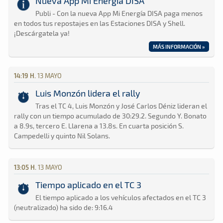
Nueva App Mi Energía DISA
Publi - Con la nueva App Mi Energía DISA paga menos
en todos tus repostajes en las Estaciones DISA y Shell.
¡Descárgatela ya!
MÁS INFORMACIÓN »
14:19 H.
13 MAYO
Luis Monzón lidera el rally
Tras el TC 4, Luis Monzón y José Carlos Déniz lideran el
rally con un tiempo acumulado de 30:29.2. Segundo Y. Bonato
a 8.9s, tercero E. Llarena a 13.8s. En cuarta posición S.
Campedelli y quinto Nil Solans.
13:05 H.
13 MAYO
Tiempo aplicado en el TC 3
El tiempo aplicado a los vehículos afectados en el TC 3
(neutralizado) ha sido de: 9:16.4