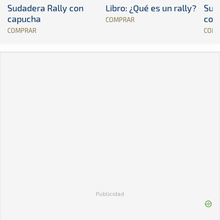
Sudadera Rally con
Libro: ¿Qué es un rally?
Sud
capucha
con
COMPRAR
COMPRAR
COM
Publicidad