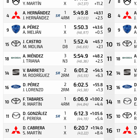
7
8
8
Y. MARTÍN
X
+11.2
Y.
(47,37)
5:49.8
1
A. HERNÁNDEZ
+43.1
A.
8
4
SR
4
J. HERNÁNDEZ
4RM
+2.5
J.
(47,03)
5:50.3
1
A. PÉREZ
+43.6
A.
9
9
9
A. MELIÁN
X
+0.5
A.
(46,97)
5:52.4
1
J. CASTRO
+45.7
J.
10
15
15
M. MOLINA
D8
+2.1
M.
(46,69)
5:54.9
3
A. MÉNDEZ
+48.2
A.
11
18
18
J. TRIANA
N3
+2.5
J. 
(46,36)
6:01.2
2
V. BARRETO
+54.5
V.
12
14
SR
14
M. RODRÍGUEZ
2RM
+6.3
M.
(45,55)
6:02.5
2
D. PÉREZ
+55.8
D.
13
16
16
J. LORENZO
2RM
+1.3
J.
(45,38)
6:06.9
1
F. TABARES
+1:00.2
D.
14
10
11
R. MARTÍN
4RM
+4.4
E.
(44,84)
6:12.3
1
D. GONZÁLEZ
+1:05.6
F.
15
11
SR
10
E. PERERA
X
+5.4
R.
(44,19)
6:20.7
1
D. CABRERA
+1:14.0
D.
16
17
17
S. MARTÍN
X
+8.4
S.
(43,22)