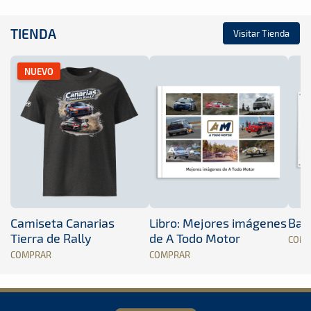
TIENDA
Visitar Tienda
NUEVO
Camiseta Canarias
Libro: Mejores imágenes
Band
Tierra de Rally
de A Todo Motor
COM
COMPRAR
COMPRAR