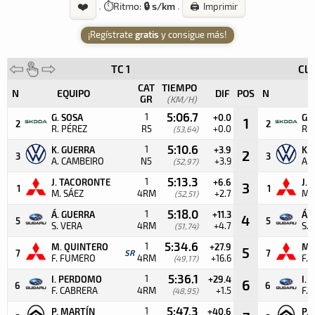
❤️
·
⏱️
Ritmo:
🔒 s/km
·
🖨️ Imprimir
¡Regístrate
gratis
y consigue más!
TC 1
Cla
CAT
TIEMPO
N
EQUIPO
DIF
POS
N
E
GR
(KM/H)
5:06.7
1
G. SOSA
+0.0
G.
1
2
2
R. PÉREZ
R5
+0.0
R.
(53,64)
5:10.6
1
K. GUERRA
+3.9
K.
2
3
3
A. CAMBEIRO
N5
+3.9
A.
(52,97)
5:13.3
1
J. TACORONTE
+6.6
J.
3
1
1
M. SÁEZ
4RM
+2.7
M.
(52,51)
5:18.0
1
Á. GUERRA
+11.3
Á.
4
5
5
S. VERA
4RM
+4.7
S. 
(51,74)
5:34.6
1
M. QUINTERO
+27.9
M.
5
7
SR
7
F. FUMERO
4RM
+16.6
F.
(49,17)
5:36.1
1
I. PERDOMO
+29.4
I.
6
6
6
F. CABRERA
4RM
+1.5
F.
(48,95)
5:47.3
1
P. MARTÍN
+40.6
P.