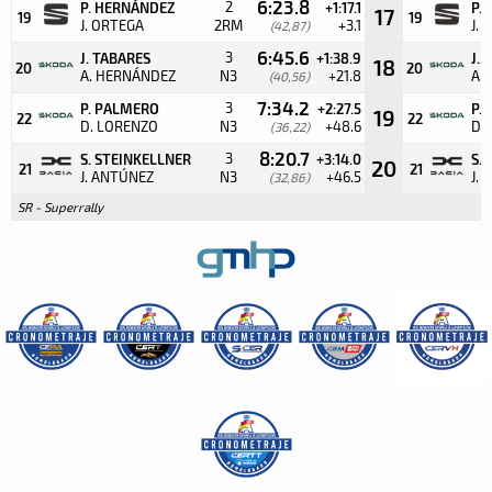
6:23.8
2
P. HERNÁNDEZ
+1:17.1
P.
17
19
19
J. ORTEGA
2RM
+3.1
J.
(42,87)
6:45.6
3
J. TABARES
+1:38.9
J.
18
20
20
A. HERNÁNDEZ
N3
+21.8
A.
(40,56)
7:34.2
3
P. PALMERO
+2:27.5
P.
19
22
22
D. LORENZO
N3
+48.6
D.
(36,22)
8:20.7
3
S. STEINKELLNER
+3:14.0
S.
20
21
21
J. ANTÚNEZ
N3
+46.5
J.
(32,86)
SR - Superrally