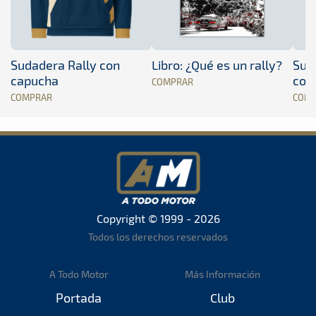
Sudadera Rally con
Libro: ¿Qué es un rally?
Sud
capucha
con
COMPRAR
COMPRAR
COM
Copyright © 1999 - 2026
Todos los derechos reservados
A Todo Motor
Más Información
Portada
Club