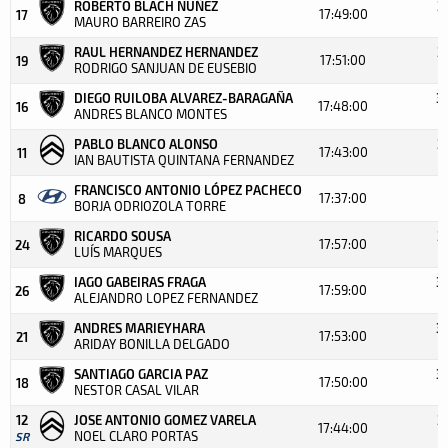
ROBERTO BLACH NUÑEZ
3
17:49:00
17
MAURO BARREIRO ZAS
RAUL HERNANDEZ HERNANDEZ
3
17:51:00
19
RODRIGO SANJUAN DE EUSEBIO
+
DIEGO RUILOBA ALVAREZ-BARAGAÑA
3
17:48:00
16
ANDRES BLANCO MONTES
+
PABLO BLANCO ALONSO
3
17:43:00
11
IAN BAUTISTA QUINTANA FERNANDEZ
+
FRANCISCO ANTONIO LÓPEZ PACHECO
3
17:37:00
8
BORJA ODRIOZOLA TORRE
+
RICARDO SOUSA
3
17:57:00
24
LUÍS MARQUES
+
IAGO GABEIRAS FRAGA
3
17:59:00
26
ALEJANDRO LOPEZ FERNANDEZ
+
ANDRES MARIEYHARA
3
17:53:00
21
ARIDAY BONILLA DELGADO
+
SANTIAGO GARCIA PAZ
3
17:50:00
18
NESTOR CASAL VILAR
12
JOSE ANTONIO GOMEZ VARELA
3
17:44:00
NOEL CLARO PORTAS
SR
+