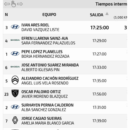
Tiempos intermed
I
N
EQUIPO
SALIDA
(5,060 KM.
IVAN ARES ROEL
17:25:00
3:
3
DAVID VAZQUEZ LISTE
EFREN LLARENA SAINZ-AJA
3
17:29:00
4
SARA FERNANDEZ PALAZUELOS
PEPE LOPEZ PLANELLES
3
17:27:00
1
BORJA HERNANDEZ ROZADA
JOSE ANTONIO SUAREZ MIRANDA
3
17:33:00
6
ALBERTO IGLESIAS PIN
ALEJANDRO CACHÓN RODRÍGUEZ
3
17:35:00
5
ANGEL LUIS VELA ROSENDO
OSCAR PALOMO ORTIZ
3
17:56:00
23
JAVIER MORENO BLAZQUEZ
SURHAYEN PERNIA CALDERON
3
17:31:00
2
ALBA SANCHEZ GONZALEZ
JORGE CAGIAO SUEIRAS
3
17:39:00
7
AMELIA MARIA BLANCO GARCIA
+