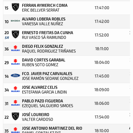
FERRAN AYMERICH COMA
3
17:47:00
15
ERIC BELLVER SERRAT
+
ALVARO LOBERA ROBLES
3
17:42:00
10
VANESSA VALLE NUÑEZ
+
20
ERNESTO FREITAS DA CUNHA
3
17:52:00
RUI VASCO SÁ RAIMUNDO
SR
+
DIEGO FELIX GONZALEZ
3
18:11:00
36
RAQUEL RODRIGUEZ TRIÑANES
+
DAVID CORTES GARABAL
3
18:04:00
29
RUBEN SOTO GOMEZ
+
FCO. JAVER PAZ CARVAJALES
3
17:45:00
14
JOSE RAMÓN SEOANE GONZALEZ
JOSE ALVAREZ CELIS
3
18:09:00
34
ESTEFANIA GARCIA LINDIN
+
PABLO PAZO FIGUEROA
3
18:06:00
31
EZEQUIEL SALGUEIRO SIMOES
+
JOSÉ LOUREIRO
3
17:54:00
22
VALTER CARDOSO
JOSE ANTONIO MARTINEZ DEL RIO
4:
18:10:00
35
DANIEL GONZALEZ DIZ