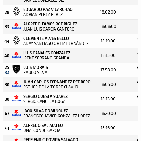
+
EDUARDO PAZ VILARCHAO
4
18:02:00
28
ADRIAN PEREZ PEREZ
+
ALFREDO TAMES RODRIGUEZ
3
18:08:00
33
JUAN LUIS GARCIA CANTERO
+
CLEMENTE ALVES BELLO
4
18:19:00
44
ADAY SANTIAGO ORTIZ HERNÁNDEZ
+
LUIS CANALES GONZALEZ
4
18:15:00
40
IRENE SERRANO GRANDA
+
25
LUIS MORAIS
4:
17:58:00
PAULO SILVA
SR
JUAN CARLOS FERNANDEZ PEDRERO
4:
18:05:00
30
ESTHER DE LA TORRE CLAVIJO
+
SERGIO CUESTA SUAREZ
4:
18:13:00
38
SERGIO CANCELA BOGA
+
IAGO SILVA DOMINGUEZ
4
18:20:00
45
FRANCISCO JAVIER GONZALEZ LOPEZ
+
ALFREDO SAL MATEU
4
18:16:00
41
UNAI CONDE GARCIA
+
PERE ENRIC ROVIRA SALVADO
4: