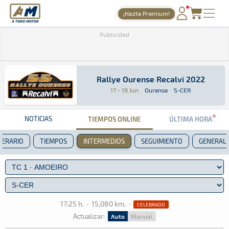
A Todo Motor
· Revista del motor desde 1999
¡Hazte Premium!
PORTADA
Publicidad
TIEMPOS ONLINE
NOTICIAS
Rallye Ourense Recalvi 2022
Rallye Ourense Recalvi 2022
Rally · Rallye Ourense Recalvi 2022 · S-CER: A
Ourense
Ourense
17 - 18 Jun
·
Ourense
·
S-CER
AGENDA
GALERÍAS
NOTICIAS
TIEMPOS ONLINE
ÚLTIMA HORA
TIENDA
NERARIO
TIEMPOS
INTERMEDIOS
SEGUIMIENTO
GENERAL
ARCHIVO
17:25 h.
·
15,080 km.
·
CELEBRADO
Actualizar:
Auto
Manual