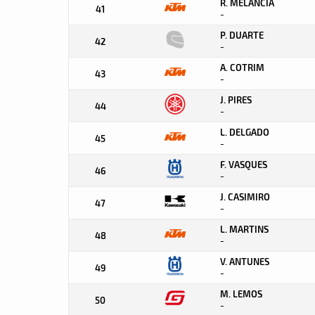
R. MELANCIA
41
-
P. DUARTE
42
-
A. COTRIM
43
-
J. PIRES
44
-
L. DELGADO
45
-
F. VASQUES
46
-
J. CASIMIRO
47
-
L. MARTINS
48
-
V. ANTUNES
49
-
M. LEMOS
50
-