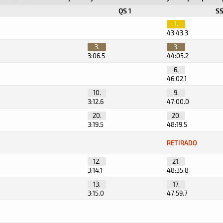
QS 1
SS
1.
43:43.3
3.
3.
3:06.5
44:05.2
6.
46:02.1
10.
9.
3:12.6
47:00.0
20.
20.
3:19.5
48:19.5
RETIRADO
12.
21.
3:14.1
48:35.8
13.
17.
3:15.0
47:59.7