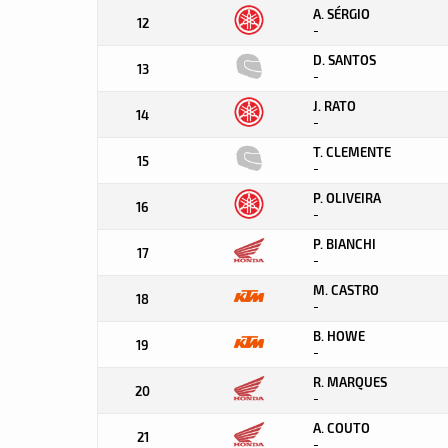
A. SÉRGIO
12
-
D. SANTOS
13
-
J. RATO
14
-
T. CLEMENTE
15
-
P. OLIVEIRA
16
-
P. BIANCHI
17
-
M. CASTRO
18
-
B. HOWE
19
-
R. MARQUES
20
-
A. COUTO
21
-