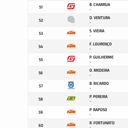
B. CHARRUA
51
-
D. VENTURA
52
-
S. VIEIRA
53
-
F. LOURENÇO
54
-
P. GUILHERME
55
-
O. MEDEIRA
56
-
B. RICARDO
57
-
P. PEREIRA
58
-
P. RAPOSO
59
-
R. FORTUNATO
60
-