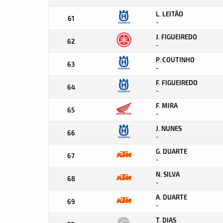
L. LEITÃO
61
-
J. FIGUEIREDO
62
-
P. COUTINHO
63
-
F. FIGUEIREDO
64
-
F. MIRA
65
-
J. NUNES
66
-
G. DUARTE
67
-
N. SILVA
68
-
A. DUARTE
69
-
T. DIAS