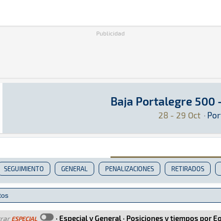
Publicidad
Baja Portalegre 500 
Baja Portalegre 500 - Motos 2022
Raid · Baja Portalegre 500 - Motos 2022: Aquí
Portugal
Portugal
28 - 29 Oct
·
Por
SEGUIMIENTO
GENERAL
PENALIZACIONES
RETIRADOS
·
Especial y General
·
Posiciones y tiempos por E
rar
ESPECIAL