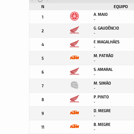
N
EQUIPO
A. MAIO
1
-
G. GAUDÊNCIO
2
-
F. MAGALHÃES
4
-
M. PATRÃO
5
-
S. AMARAL
6
-
M. SIMÃO
7
-
P. PINTO
8
-
D. MEGRE
9
-
B. MEGRE
11
-