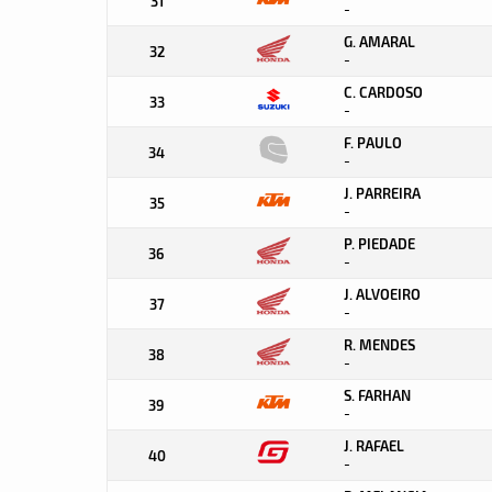
31
-
G. AMARAL
32
-
C. CARDOSO
33
-
F. PAULO
34
-
J. PARREIRA
35
-
P. PIEDADE
36
-
J. ALVOEIRO
37
-
R. MENDES
38
-
S. FARHAN
39
-
J. RAFAEL
40
-