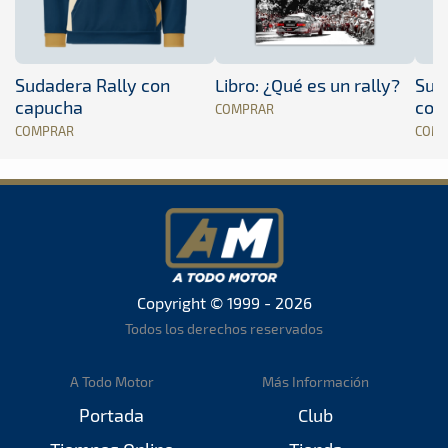
Sudadera Rally con
Libro: ¿Qué es un rally?
Sud
capucha
con
COMPRAR
COMPRAR
COM
Copyright © 1999 - 2026
Todos los derechos reservados
A Todo Motor
Más Información
Portada
Club