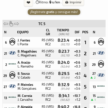
❤️
·
⏱️
Ritmo:
🔒 s/km
·
🖨️ Imprimir
¡Regístrate
gratis
y consigue más!
TC 5
C
CL
TIEMPO
N
EQUIPO
DIF
POS
N
E
GR
(KM/H)
8:23.4
R5 (VR5)
J. Fontes
+0.0
J
1
6
6
I. Ponte
RC2
+0.0
I
(92,75)
8:23.7
R5 (VR5)
B. Magalhães
+0.3
B
2
21
21
C. Magalhaes
RC2
+0.3
C
(92,70)
8:24.0
R5 (VR5)
A. Araújo
+0.6
B
3
2
29
L. Ramalho
RC2
+0.3
V
(92,64)
8:29.5
R5 (VR5)
B. Sousa
+6.1
27
P
4
29
V. Calado
RC2
+5.5
M
(91,64)
2
8:32.9
R5 (VR5)
P. Meireles
+9.5
M
5
27
13
M. Gonçalves
RC2
+3.4
J
(91,04)
8:34.1
R5 (VR5)
M. Correia
+10.7
15
P
6
13
J. Carvalho
RC2
+1.2
M
(90,82)
1
8:40.2
R5 (VR5)
P. Almeida
+16.8
9
P