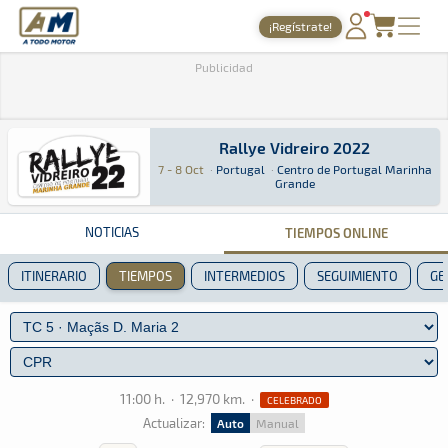
A Todo Motor
· Revista del motor desde 1999
¡Regístrate!
PORTADA
Publicidad
TIEMPOS ONLINE
NOTICIAS
Rallye Vidreiro 2022
7 - 8 Oct
·
Portugal
·
Centro de Portugal Marinha
Rallye Vidreiro 2022
Rally · Rallye Vidreiro 2022 · Centro de Portu
Portugal
Portugal
Grande
AGENDA
GALERÍAS
NOTICIAS
TIEMPOS ONLINE
TIENDA
ITINERARIO
TIEMPOS
INTERMEDIOS
SEGUIMIENTO
GE
ARCHIVO
11:00 h.
·
12,970 km.
·
CELEBRADO
Actualizar:
Auto
Manual