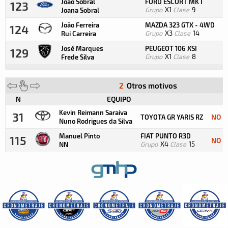
João Sobral
FORD ESCORT MK I
123
Grupo
X1
Clase
9
Joana Sobral
João Ferreira
MAZDA 323 GTX - 4WD
124
Grupo
X3
Clase
14
Rui Carreira
José Marques
PEUGEOT 106 XSI
129
Grupo
X1
Clase
8
Frede Silva
2
Otros motivos
N
EQUIPO
Kevin Reimann Saraiva
31
NO P
TOYOTA GR YARIS RZ
Nuno Rodrigues da Silva
Manuel Pinto
FIAT PUNTO R3D
115
NO P
Grupo
X4
Clase
15
NN