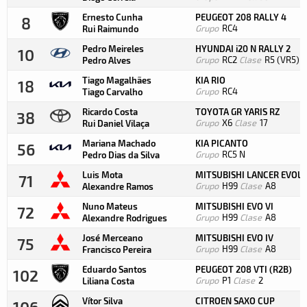
Ernesto Cunha
PEUGEOT 208 RALLY 4
8
Grupo
RC4
Rui Raimundo
Pedro Meireles
HYUNDAI i20 N RALLY 2
10
Grupo
RC2
Clase
R5 (VR5)
Pedro Alves
Tiago Magalhães
KIA RIO
18
Grupo
RC4
Tiago Carvalho
Ricardo Costa
TOYOTA GR YARIS RZ
38
Grupo
X6
Clase
17
Rui Daniel Vilaça
Mariana Machado
KIA PICANTO
56
Grupo
RC5 N
Pedro Dias da Silva
Luis Mota
MITSUBISHI LANCER EVOLU
71
Grupo
H99
Clase
A8
Alexandre Ramos
Nuno Mateus
MITSUBISHI EVO VI
72
Grupo
H99
Clase
A8
Alexandre Rodrigues
José Merceano
MITSUBISHI EVO IV
75
Grupo
H99
Clase
A8
Francisco Pereira
Eduardo Santos
PEUGEOT 208 VTI (R2B)
102
Grupo
P1
Clase
2
Liliana Costa
Vítor Silva
CITROEN SAXO CUP
106