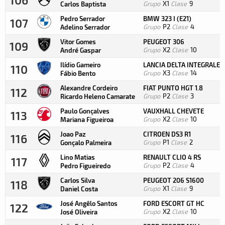
Grupo
X1
Clase
9
Carlos Baptista
Pedro Serrador
BMW 323 I (E21)
107
Grupo
P2
Clase
4
Adelino Serrador
Vitor Gomes
PEUGEOT 306
109
Grupo
X2
Clase
10
André Gaspar
Ilídio Gameiro
LANCIA DELTA INTEGRALE 
110
Grupo
X3
Clase
14
Fábio Bento
Alexandre Cordeiro
FIAT PUNTO HGT 1.8
112
Grupo
P2
Clase
3
Ricardo Heleno Camarate
Paulo Gonçalves
VAUXHALL CHEVETE
113
Grupo
X2
Clase
10
Mariana Figueiroa
Joao Paz
CITROEN DS3 R1
116
Grupo
P1
Clase
2
Gonçalo Palmeira
Lino Matias
RENAULT CLIO 4 RS
117
Grupo
P2
Clase
4
Pedro Figueiredo
Carlos Silva
PEUGEOT 206 S1600
118
Grupo
X1
Clase
9
Daniel Costa
José Angêlo Santos
FORD ESCORT GT HC
122
Grupo
X2
Clase
10
José Oliveira