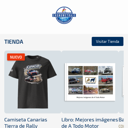
TIENDA
Visitar Tienda
NUEVO
Camiseta Canarias
Libro: Mejores imágenes
Band
Tierra de Rally
de A Todo Motor
COM