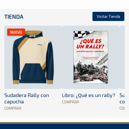
TIENDA
Visitar Tienda
NUEVO
Sudadera Rally con
Libro: ¿Qué es un rally?
Sud
capucha
con
COMPRAR
COMPRAR
COM