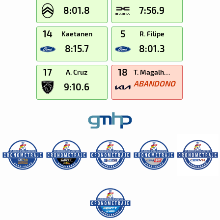
8:01.8
7:56.9
14
5
Kaetanen
R. Filipe
8:15.7
8:01.3
17
18
A. Cruz
T. Magalhães
ABANDONO
9:10.6