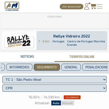
A Todo Motor
· Revista del motor desde 1999
¡Sin anuncios!
PORTADA
Publicidad
TIEMPOS ONLINE
NOTICIAS
Rallye Vidreiro 2022
7 - 8 Oct
·
Portugal
·
Centro de Portugal Marinha
Rallye Vidreiro 2022
Rally · Rallye Vidreiro 2022 · Centro de Portu
Portugal
Portugal
Grande
AGENDA
GALERÍAS
NOTICIAS
TIEMPOS ONLINE
TIENDA
S
INTERMEDIOS
SEGUIMIENTO
GENERAL
PENALIZACIONE
ARCHIVO
16:30 h.
·
14,590 km.
·
CELEBRADO
Actualizar:
Auto
Manual