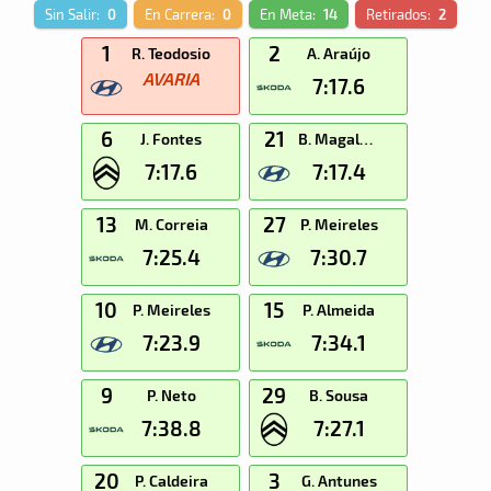
Sin Salir:
0
En Carrera:
0
En Meta:
14
Retirados:
2
1
2
R. Teodosio
A. Araújo
AVARIA
7:17.6
6
21
J. Fontes
B. Magalhães
7:17.6
7:17.4
13
27
M. Correia
P. Meireles
7:25.4
7:30.7
10
15
P. Meireles
P. Almeida
7:23.9
7:34.1
9
29
P. Neto
B. Sousa
7:38.8
7:27.1
20
3
P. Caldeira
G. Antunes