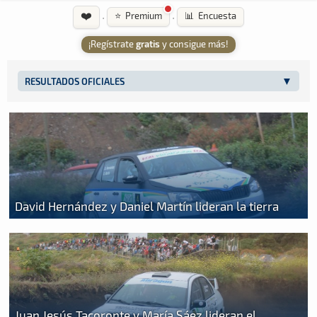
❤️
·
·
⭐ Premium
📊 Encuesta
¡Regístrate
gratis
y consigue más!
RESULTADOS OFICIALES
David Hernández y Daniel Martín lideran la tierra
Juan Jesús Tacoronte y María Sáez lideran el