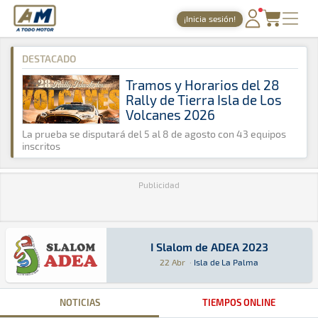
A Todo Motor
· Revista del motor desde 1999
¡Inicia sesión!
A Todo Motor
»
Agenda
»
2023
»
Abril
PORTADA
DESTACADO
TIEMPOS ONLINE
Tramos y Horarios del 28
Rally de Tierra Isla de Los
NOTICIAS
Volcanes 2026
AGENDA
La prueba se disputará del 5 al 8 de agosto con 43 equipos
inscritos
GALERÍAS
Publicidad
TIENDA
ARCHIVO
I Slalom de ADEA 2023
I Slalom de ADEA 2023
Slalom · I Slalom de ADEA 2023: Aquí podrás en
Isla de La Palma
Isla de La Palma
22 Abr
·
Isla de La Palma
NOTICIAS
TIEMPOS ONLINE