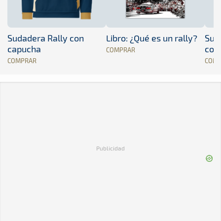
Sudadera Rally con
Libro: ¿Qué es un rally?
Sud
capucha
con
COMPRAR
COMPRAR
COM
Publicidad