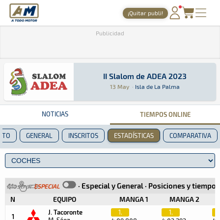
A Todo Motor
· Revista del motor desde 1999
¡Quitar publi!
PORTADA
Publicidad
TIEMPOS ONLINE
NOTICIAS
II Slalom de ADEA 2023
II Slalom de ADEA 2023
Slalom · II Slalom de ADEA 2023: Aquí podrás e
Isla de La Palma
Isla de La Palma
13 May
·
Isla de La Palma
AGENDA
GALERÍAS
NOTICIAS
TIEMPOS ONLINE
TIENDA
NTO
GENERAL
INSCRITOS
ESTADÍSTICAS
COMPARATIVA
ARCHIVO
·
Especial y General
·
Posiciones y tiempos
Mostrar
ESPECIAL
N
EQUIPO
MANGA 1
MANGA 2
J. Tacoronte
1.
1.
1
M. Sáez