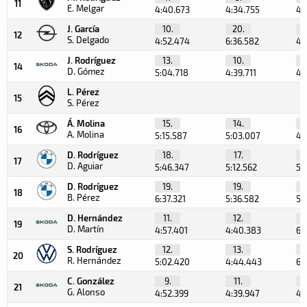
11
E. Melgar
4:40.673
4:34.755
4:
J. García
10.
20.
1
12
S. Delgado
4:52.474
6:36.582
4:
J. Rodríguez
13.
10.
1
14
D. Gómez
5:04.718
4:39.711
4:
L. Pérez
15
S. Pérez
Á. Molina
15.
14.
1
16
A. Molina
5:15.587
5:03.007
4:
D. Rodríguez
18.
17.
17
D. Aguiar
5:46.347
5:12.562
5:
D. Rodríguez
19.
19.
1
18
B. Pérez
6:37.321
5:36.582
5:
D. Hernández
11.
12.
1
19
D. Martín
4:57.401
4:40.383
6:
S. Rodríguez
12.
13.
2
20
R. Hernández
5:02.420
4:44.443
6:
C. González
9.
11.
21
G. Alonso
4:52.399
4:39.947
4: