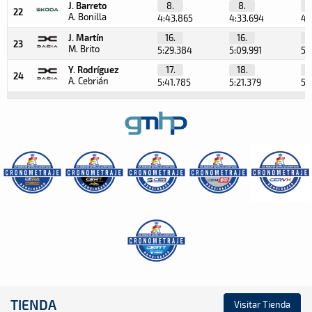
J. Barreto
8.
8.
22
A. Bonilla
4:43.865
4:33.694
4:
J. Martín
16.
16.
1
23
M. Brito
5:29.384
5:09.991
5:
Y. Rodríguez
17.
18.
1
24
A. Cebrián
5:41.785
5:21.379
5:
TIENDA
Visitar Tienda