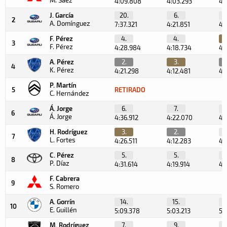
4:09.808
4:03.293
4:
J. García
20.
6.
2
A. Domínguez
7:37.321
4:21.851
4:
F. Pérez
4.
4.
3
F. Pérez
4:28.984
4:18.734
4:
A. Pérez
2.
3.
4
K. Pérez
4:21.298
4:12.481
4:
P. Martín
5
RETIRADO
C. Hernández
Á. Jorge
6.
7.
6
Á. Jorge
4:36.912
4:22.070
4:
H. Rodríguez
3.
2.
7
L. Fortes
4:26.511
4:12.283
4:
C. Pérez
5.
5.
8
P. Díaz
4:31.614
4:19.914
4:
F. Cabrera
9
S. Romero
A. Gorrín
14.
15.
1
10
E. Guillén
5:09.378
5:03.213
5:
M. Rodríguez
7.
9.