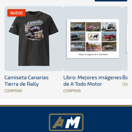
NUEVO
Camiseta Canarias
Libro: Mejores imágenes
Band
Tierra de Rally
de A Todo Motor
COM
COMPRAR
COMPRAR