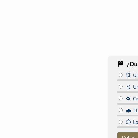
🏁 ¿Qu
💥 U
🥇 Un
🔁 Ca
🌧️ C
⏱️ Lo
Votar