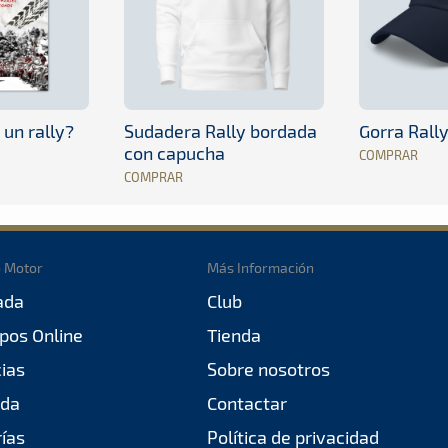
 un rally?
Sudadera Rally bordada
Gorra Rall
con capucha
COMPRAR
COMPRAR
o Motor
Más Información
ada
Club
pos Online
Tienda
cias
Sobre nosotros
da
Contactar
rías
Política de privacidad