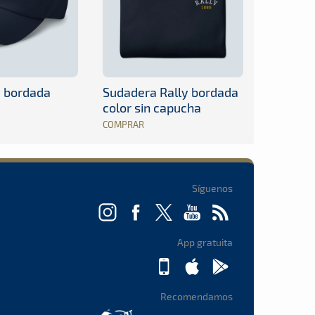
y bordada
Sudadera Rally bordada
color sin capucha
COMPRAR
Síguenos
App gratuita
Recomendamos