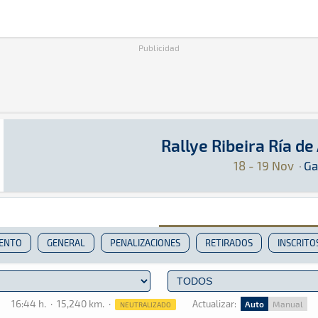
Publicidad
Rallye Ribeira Ría d
Rallye Ribeira Ría de Arousa 2023
Rally · Rallye Ribeira Ría de Arousa 2023: Aqu
Galicia
Galicia
18 - 19 Nov
·
Ga
IENTO
GENERAL
PENALIZACIONES
RETIRADOS
INSCRITO
16:44 h.
·
15,240 km.
·
Actualizar:
Auto
Manual
NEUTRALIZADO