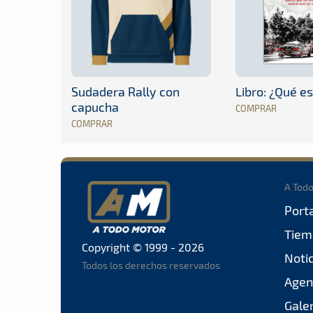
Sudadera Rally con
Libro: ¿Qué es
capucha
COMPRAR
COMPRAR
A Tod
Port
Tiem
Copyright © 1999 - 2026
Noti
Todos los derechos reservados
Agen
Gale