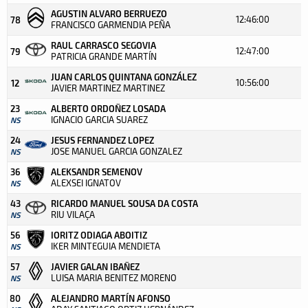
AGUSTIN ALVARO BERRUEZO
12:46:00
78
FRANCISCO GARMENDIA PEÑA
RAUL CARRASCO SEGOVIA
12:47:00
79
PATRICIA GRANDE MARTÍN
JUAN CARLOS QUINTANA GONZÁLEZ
10:56:00
12
JAVIER MARTINEZ MARTINEZ
23
ALBERTO ORDOÑEZ LOSADA
IGNACIO GARCIA SUAREZ
NS
24
JESUS FERNANDEZ LOPEZ
JOSE MANUEL GARCIA GONZALEZ
NS
36
ALEKSANDR SEMENOV
ALEXSEI IGNATOV
NS
43
RICARDO MANUEL SOUSA DA COSTA
RIU VILAÇA
NS
56
IORITZ ODIAGA ABOITIZ
IKER MINTEGUIA MENDIETA
NS
57
JAVIER GALAN IBAÑEZ
LUISA MARIA BENITEZ MORENO
NS
80
ALEJANDRO MARTÍN AFONSO