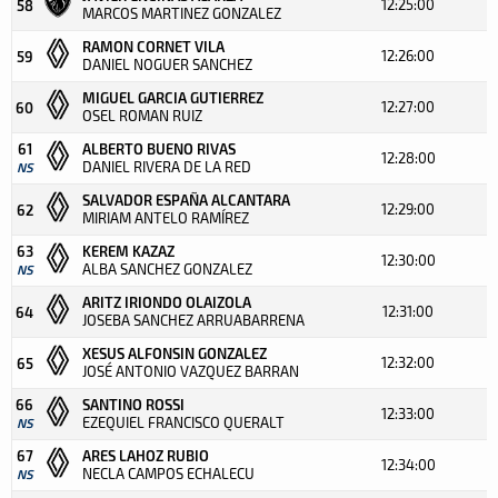
12:25:00
58
MARCOS MARTINEZ GONZALEZ
RAMON CORNET VILA
12:26:00
59
DANIEL NOGUER SANCHEZ
MIGUEL GARCIA GUTIERREZ
12:27:00
60
OSEL ROMAN RUIZ
61
ALBERTO BUENO RIVAS
12:28:00
DANIEL RIVERA DE LA RED
NS
SALVADOR ESPAÑA ALCANTARA
12:29:00
62
MIRIAM ANTELO RAMÍREZ
63
KEREM KAZAZ
12:30:00
ALBA SANCHEZ GONZALEZ
NS
ARITZ IRIONDO OLAIZOLA
12:31:00
64
JOSEBA SANCHEZ ARRUABARRENA
XESUS ALFONSIN GONZALEZ
12:32:00
65
JOSÉ ANTONIO VAZQUEZ BARRAN
66
SANTINO ROSSI
12:33:00
EZEQUIEL FRANCISCO QUERALT
NS
67
ARES LAHOZ RUBIO
12:34:00
NECLA CAMPOS ECHALECU
NS