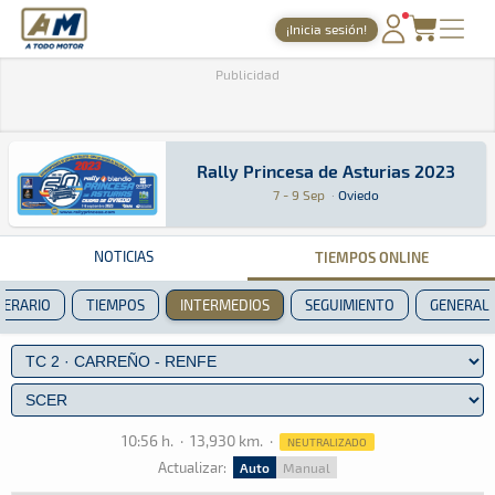
A Todo Motor
· Revista del motor desde 1999
¡Inicia sesión!
PORTADA
Publicidad
TIEMPOS ONLINE
NOTICIAS
Rally Princesa de Asturias 2023
Rally Princesa de Asturias 2023
Rally · Rally Princesa de Asturias 2023: Aquí 
Oviedo
Oviedo
7 - 9 Sep
·
Oviedo
AGENDA
GALERÍAS
NOTICIAS
TIEMPOS ONLINE
TIENDA
NERARIO
TIEMPOS
INTERMEDIOS
SEGUIMIENTO
GENERAL
ARCHIVO
10:56 h.
·
13,930 km.
·
NEUTRALIZADO
Actualizar:
Auto
Manual