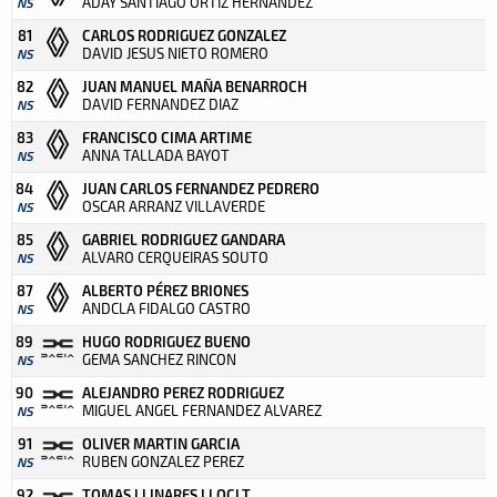
ADAY SANTIAGO ORTIZ HERNÁNDEZ
NS
81
CARLOS RODRIGUEZ GONZALEZ
DAVID JESUS NIETO ROMERO
NS
82
JUAN MANUEL MAÑA BENARROCH
DAVID FERNANDEZ DIAZ
NS
83
FRANCISCO CIMA ARTIME
ANNA TALLADA BAYOT
NS
84
JUAN CARLOS FERNANDEZ PEDRERO
OSCAR ARRANZ VILLAVERDE
NS
85
GABRIEL RODRIGUEZ GANDARA
ALVARO CERQUEIRAS SOUTO
NS
87
ALBERTO PÉREZ BRIONES
ANDCLA FIDALGO CASTRO
NS
89
HUGO RODRIGUEZ BUENO
GEMA SANCHEZ RINCON
NS
90
ALEJANDRO PEREZ RODRIGUEZ
MIGUEL ANGEL FERNANDEZ ALVAREZ
NS
91
OLIVER MARTIN GARCIA
RUBEN GONZALEZ PEREZ
NS
92
TOMAS LLINARES LLOCLT