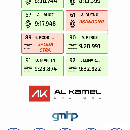
8:38.744
8:13.399
67
61
A. LAHOZ
A. BUENO
ABANDONO
9:17.948
89
90
H. RODRIGUEZ
A. PEREZ
SALIDA
9:28.991
CTRA.
91
92
O. MARTIN
T. LLINARES
9:23.874
9:32.922