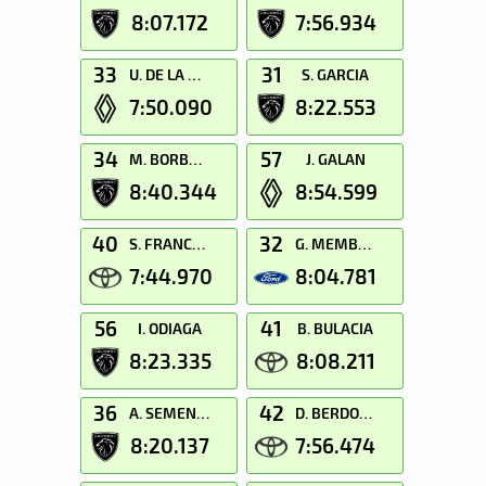
8:07.172
7:56.934
33
31
U. DE LA DEHESA
S. GARCIA
7:50.090
8:22.553
34
57
M. BORBOLLA
J. GALAN
8:40.344
8:54.599
40
32
S. FRANCOLI
G. MEMBRADO
7:44.970
8:04.781
56
41
I. ODIAGA
B. BULACIA
8:23.335
8:08.211
36
42
A. SEMENOV
D. BERDOMAS
8:20.137
7:56.474