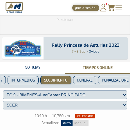
A Todo Motor
· Revista del motor desde 1999
¡Inicia sesión!
PORTADA
Publicidad
TIEMPOS ONLINE
NOTICIAS
Rally Princesa de Asturias 2023
Rally Princesa de Asturias 2023
Rally · Rally Princesa de Asturias 2023: Aquí 
Oviedo
Oviedo
7 - 9 Sep
·
Oviedo
AGENDA
GALERÍAS
NOTICIAS
TIEMPOS ONLINE
TIENDA
S
INTERMEDIOS
SEGUIMIENTO
GENERAL
PENALIZACIONE
ARCHIVO
10:19 h.
·
10,760 km.
·
CELEBRADO
Actualizar:
Auto
Manual