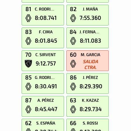
81
82
C. RODRIGUEZ
J. MAÑA
8:08.741
7:55.360
83
84
F. CIMA
J. FERNANDEZ
8:01.845
8:11.083
70
60
C. SIRVENT
M. GARCIA
SALIDA
9:12.757
CTRA.
85
86
G. RODRIGUEZ
J. PÉREZ
8:30.491
8:29.390
87
63
A. PÉREZ
K. KAZAZ
8:45.447
8:29.734
62
66
S. ESPAÑA
S. ROSSI