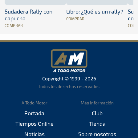
Sudadera Rally con
Libro: ¿Qué es un rally?
Sud
capucha
con
COMPRAR
COMPRAR
COM
Copyright © 1999 - 2026
Todos los derechos reservados
A Todo Motor
Más Información
Portada
Club
Tiempos Online
Tienda
Noticias
Sobre nosotros