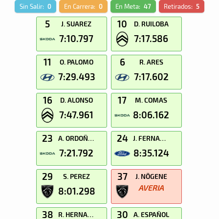
Sin Salir:
0
En Carrera:
0
En Meta:
47
Retirados:
5
5
10
J. SUAREZ
D. RUILOBA
7:10.797
7:17.586
11
6
O. PALOMO
R. ARES
7:29.493
7:17.602
16
17
D. ALONSO
M. COMAS
7:47.961
8:06.162
23
24
A. ORDOÑEZ
J. FERNANDEZ
7:21.792
8:35.124
29
37
S. PEREZ
J. NÕGENE
AVERIA
8:01.298
38
30
R. HERNANDEZ
A. ESPAÑOL