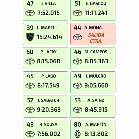
47
51
J. VILLA
E. GASCOU
7:52.015
11:11.241
39
44
L. MARTINEZ
A. MONARRI
SALIDA
15:24.614
CTRA.
50
46
P. LAFAY
M. CAMPOS
8:15.068
8:05.363
45
49
P. LAGO
J. MULERO
8:17.549
9:05.660
52
53
J. SABATER
A. SAINZ
9:20.363
8:45.915
43
80
R. SOUSA
A. MARTÍN
7:56.002
8:13.802