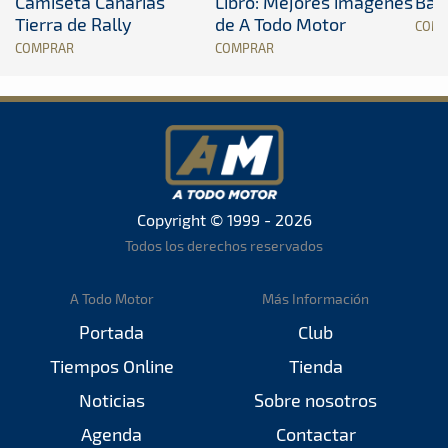
Camiseta Canarias
Libro: Mejores imágenes
Band
Tierra de Rally
de A Todo Motor
COM
COMPRAR
COMPRAR
Copyright © 1999 - 2026
Todos los derechos reservados
A Todo Motor
Más Información
Portada
Club
Tiempos Online
Tienda
Noticias
Sobre nosotros
Agenda
Contactar