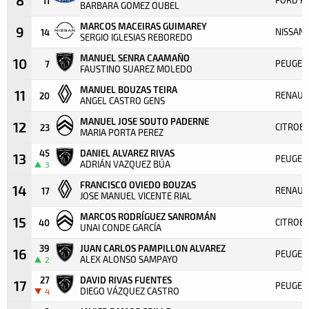
11
BARBARA GOMEZ OUBEL
MARCOS MACEIRAS GUIMAREY
9
NISSAN 
14
SERGIO IGLESIAS REBOREDO
MANUEL SENRA CAAMAÑO
10
PEUGEOT
7
FAUSTINO SUAREZ MOLEDO
MANUEL BOUZAS TEIRA
11
RENAULT
20
ANGEL CASTRO GENS
MANUEL JOSE SOUTO PADERNE
12
CITROE
23
MARIA PORTA PEREZ
45
DANIEL ALVAREZ RIVAS
13
PEUGEO
ADRIÁN VAZQUEZ BÚA
3
FRANCISCO OVIEDO BOUZAS
14
RENAULT
17
JOSE MANUEL VICENTE RIAL
MARCOS RODRÍGUEZ SANROMÁN
15
CITROEN
40
UNAI CONDE GARCÍA
39
JUAN CARLOS PAMPILLON ALVAREZ
16
PEUGEO
ALEX ALONSO SAMPAYO
2
27
DAVID RIVAS FUENTES
17
PEUGEO
DIEGO VÁZQUEZ CASTRO
4