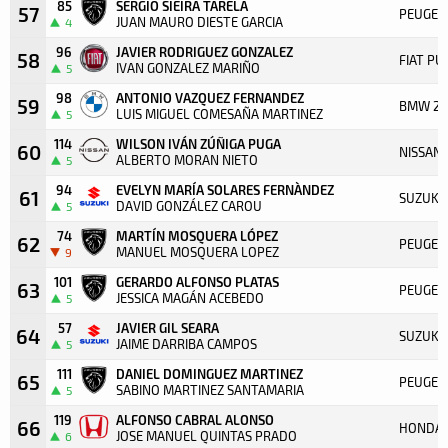
85
SERGIO SIEIRA TARELA
57
PEUGEO
JUAN MAURO DIESTE GARCIA
4
96
JAVIER RODRIGUEZ GONZALEZ
58
FIAT P
IVAN GONZALEZ MARIÑO
5
98
ANTONIO VAZQUEZ FERNANDEZ
59
BMW 20
LUIS MIGUEL COMESAÑA MARTINEZ
5
114
WILSON IVÁN ZÚÑIGA PUGA
60
NISSAN 
ALBERTO MORAN NIETO
5
94
EVELYN MARÍA SOLARES FERNÀNDEZ
61
SUZUKI 
DAVID GONZÁLEZ CAROU
5
74
MARTÍN MOSQUERA LÓPEZ
62
PEUGEO
MANUEL MOSQUERA LOPEZ
9
101
GERARDO ALFONSO PLATAS
63
PEUGEO
JESSICA MAGÁN ACEBEDO
5
57
JAVIER GIL SEARA
64
SUZUKI 
JAIME DARRIBA CAMPOS
5
111
DANIEL DOMINGUEZ MARTINEZ
65
PEUGEO
SABINO MARTINEZ SANTAMARIA
5
119
ALFONSO CABRAL ALONSO
66
HONDA C
JOSE MANUEL QUINTAS PRADO
6