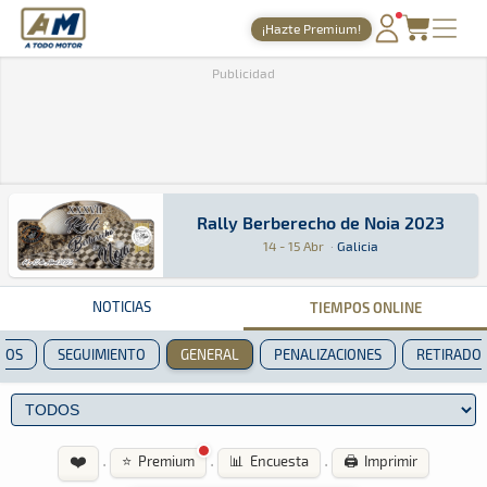
A Todo Motor
· Revista del motor desde 1999
¡Hazte Premium!
PORTADA
Publicidad
TIEMPOS ONLINE
NOTICIAS
AGENDA
Rally Berberecho de Noia 2023
Rally Berberecho de Noia 2023
Rally · Rally Berberecho de Noia 2023: Aquí po
Galicia
Galicia
GALERÍAS
14 - 15 Abr
·
Galicia
TIENDA
NOTICIAS
TIEMPOS ONLINE
ARCHIVO
POS
SEGUIMIENTO
GENERAL
PENALIZACIONES
RETIRADO
❤️
·
·
·
⭐ Premium
📊 Encuesta
🖨️ Imprimir