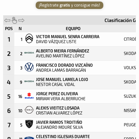
¡Regístrate
gratis
y consigue más!
Clasificación G
POS
N
EQUIPO
VICTOR MANUEL SENRA CARREIRA
1
CITROËN
1
DAVID VÁZQUEZ LISTE
ALBERTO MEIRA FERNÁNDEZ
2
SKODA F
2
AVELINO MARTÍNEZ LÓPEZ
FRANCISCO DORADO VIZCAÍNO
3
VOLKSW
3
ANDREA LAMAS BARRAGÁN
JOSE MANUEL LAMELA LOJO
4
SKODA F
9
NESTOR CASAL VIDAL
JORGE PEREZ OLIVEIRA
5
SUZUKI 
16
MIRIAM VERA ALBERRUCHE
ALEXIS VIEITEZ LOSADA
6
NISSAN 
10
CRISTIAN ALVAREZ LÓPEZ
JAVIER RAMOS TROITIÑO
7
PEUGEOT
5
ALEJANDRO MOURE SILVA
CELESTINO IGLESIAS DUARTE
8
FORD FI