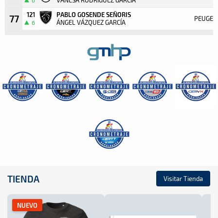
121
PABLO GOSENDE SEÑORIS
77
PEUGEO
ÁNGEL VÁZQUEZ GARCÍA
6
TIENDA
Visitar Tienda
NUEVO