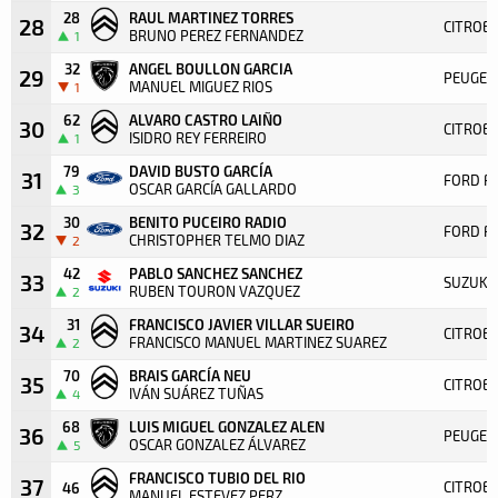
28
RAUL MARTINEZ TORRES
28
CITROEN
BRUNO PEREZ FERNANDEZ
1
32
ANGEL BOULLON GARCIA
29
PEUGEOT
MANUEL MIGUEZ RIOS
1
62
ALVARO CASTRO LAIÑO
30
CITROEN
ISIDRO REY FERREIRO
1
79
DAVID BUSTO GARCÍA
31
FORD FI
OSCAR GARCÍA GALLARDO
3
30
BENITO PUCEIRO RADIO
32
FORD FI
CHRISTOPHER TELMO DIAZ
2
42
PABLO SANCHEZ SANCHEZ
33
SUZUKI 
RUBEN TOURON VAZQUEZ
2
31
FRANCISCO JAVIER VILLAR SUEIRO
34
CITROE
FRANCISCO MANUEL MARTINEZ SUAREZ
2
70
BRAIS GARCÍA NEU
35
CITROE
IVÁN SUÁREZ TUÑAS
4
68
LUIS MIGUEL GONZALEZ ALEN
36
PEUGEO
OSCAR GONZALEZ ÁLVAREZ
5
FRANCISCO TUBIO DEL RIO
37
CITROE
46
MANUEL ESTEVEZ PERZ