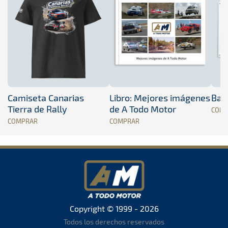
Camiseta Canarias
Libro: Mejores imágenes
Band
Tierra de Rally
de A Todo Motor
COM
COMPRAR
COMPRAR
Copyright © 1999 - 2026
Todos los derechos reservados