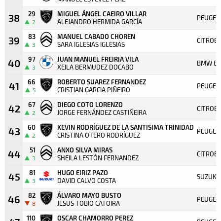
29
MIGUEL ÁNGEL CAEIRO VILLAR
38
PEUGEO
ALEJANDRO HERMIDA GARCÍA
2
83
MANUEL CABADO CHOREN
39
CITROE
SARA IGLESIAS IGLESIAS
3
97
JUAN MANUEL FREIRIA VILA
40
BMW E3
XEILA BERMUDEZ DOCABO
3
66
ROBERTO SUAREZ FERNANDEZ
41
PEUGEO
CRISTIAN GARCIA PIÑEIRO
5
67
DIEGO COTO LORENZO
42
CITROEN
JORGE FERNÁNDEZ CASTIÑEIRA
2
60
KEVIN RODRÍGUEZ DE LA SANTISIMA TRINIDAD
43
PEUGEOT
CRISTINA OTERO RODRÍGUEZ
2
51
ANXO SILVA MIRAS
44
CITROEN
SHEILA LESTÓN FERNANDEZ
3
81
HUGO EIRIZ PAZO
45
SUZUKI 
DAVID CALVO COSTA
3
82
ÁLVARO MAYO BUSTO
46
PEUGEO
JESUS TOBIO CATOIRA
8
110
OSCAR CHAMORRO PEREZ