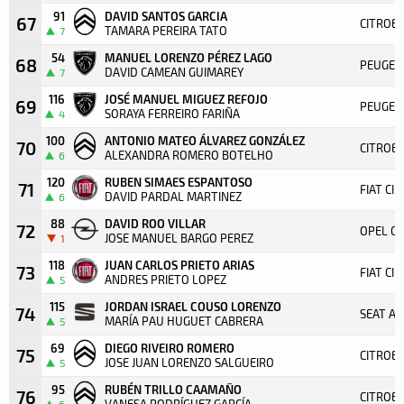
91
DAVID SANTOS GARCIA
67
CITROEN
TAMARA PEREIRA TATO
7
54
MANUEL LORENZO PÉREZ LAGO
68
PEUGEO
DAVID CAMEAN GUIMAREY
7
116
JOSÉ MANUEL MIGUEZ REFOJO
69
PEUGEOT
SORAYA FERREIRO FARIÑA
4
100
ANTONIO MATEO ÁLVAREZ GONZÁLEZ
70
CITROEN
ALEXANDRA ROMERO BOTELHO
6
120
RUBEN SIMAES ESPANTOSO
71
FIAT CI
DAVID PARDAL MARTINEZ
6
88
DAVID ROO VILLAR
72
OPEL CO
JOSE MANUEL BARGO PEREZ
1
118
JUAN CARLOS PRIETO ARIAS
73
FIAT CI
ANDRES PRIETO LOPEZ
5
115
JORDAN ISRAEL COUSO LORENZO
74
SEAT A
MARÍA PAU HUGUET CABRERA
5
69
DIEGO RIVEIRO ROMERO
75
CITROEN
JOSE JUAN LORENZO SALGUEIRO
5
95
RUBÉN TRILLO CAAMAÑO
76
CITROEN
VANESA RODRÍGUEZ GARCÍA
6