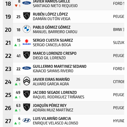
8
JAVIER RAMOS GRILLE
18
FORD S
SANTIAGO NIETO REQUEIJO
1
RUBÉN LÓPEZ LÓPEZ
19
PEUGEO
25
DAMIÁN OUTÓN VEIGA
PABLO GÓMEZ GÓMEZ
20
BMW 31
18
MANUEL BARREIRO CAROU
15
SERGIO CUESTA SUAREZ
21
SUZUKI 
SERGIO CANCELA BOGA
3
MARCO LORENZO CRESPO
22
PEUGEO
41
DIEGO GIL LORENZO
GUILLERMO MARTINEZ SEDANO
23
FORD FI
22
IGNACIO SAYANS RIVEIRO
26
JAVIER EIRAS MARIÑO
24
CITROE
ALVARO GARCIA AGRA
1
49
JACOBO SEGADE LORENZO
25
PEUGEO
RAQUEL RODRIGUEZ TRIÑANES
1
63
JOAQUÍN PÉREZ REY
26
PEUGEOT
ADRIÁN MUIZ MARTÍNEZ
1
4
LUIS VILARIÑO GARCIA
27
HYUNDAI
ENRIQUE VELASCO ALONSO
6