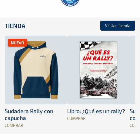
TIENDA
Visitar Tienda
NUEVO
Sudadera Rally con
Libro: ¿Qué es un rally?
Sud
capucha
con
COMPRAR
COMPRAR
COM