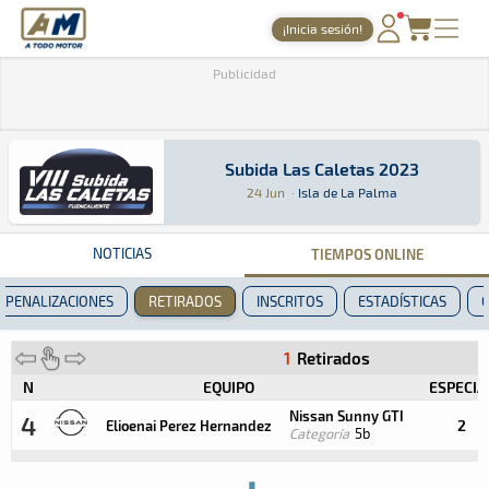
A Todo Motor
· Revista del motor desde 1999
¡Inicia sesión!
PORTADA
Publicidad
TIEMPOS ONLINE
NOTICIAS
Subida Las Caletas 2023
Subida Las Caletas 2023
Montaña · Subida Las Caletas 2023: Aquí podrás
Isla de La Palma
Isla de La Palma
24 Jun
·
Isla de La Palma
AGENDA
GALERÍAS
NOTICIAS
TIEMPOS ONLINE
TIENDA
PENALIZACIONES
RETIRADOS
INSCRITOS
ESTADÍSTICAS
ARCHIVO
1
Retirados
N
EQUIPO
ESPECIA
Nissan Sunny GTI
4
2
Elioenai Perez Hernandez
Categoría
5b