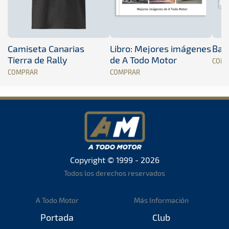
Camiseta Canarias
Libro: Mejores imágenes
Band
Tierra de Rally
de A Todo Motor
COM
COMPRAR
COMPRAR
Copyright © 1999 - 2026
Todos los derechos reservados
A Todo Motor
Más Información
Portada
Club