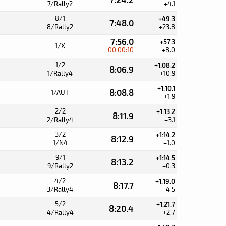
7/Rally2
+4.1
8/1
+49.3
7:48.0
8/Rally2
+23.8
7:56.0
+57.3
1/X
00:00:10
+8.0
1/2
+1:08.2
8:06.9
1/Rally4
+10.9
+1:10.1
8:08.8
1/AUT
+1.9
2/2
+1:13.2
8:11.9
2/Rally4
+3.1
3/2
+1:14.2
8:12.9
1/N4
+1.0
9/1
+1:14.5
8:13.2
9/Rally2
+0.3
4/2
+1:19.0
8:17.7
3/Rally4
+4.5
5/2
+1:21.7
8:20.4
4/Rally4
+2.7