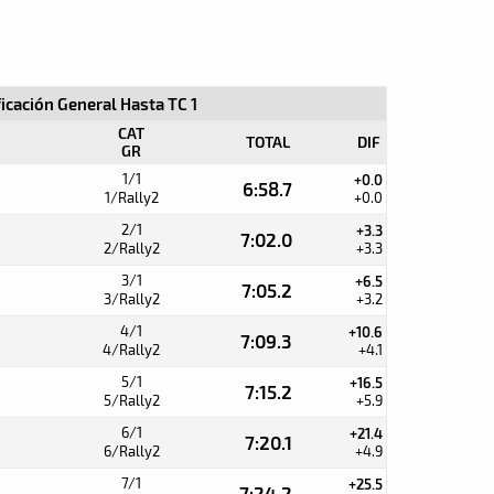
ficación General Hasta TC 1
CAT
TOTAL
DIF
GR
1/1
+0.0
6:58.7
1/Rally2
+0.0
2/1
+3.3
7:02.0
2/Rally2
+3.3
3/1
+6.5
7:05.2
3/Rally2
+3.2
4/1
+10.6
7:09.3
4/Rally2
+4.1
5/1
+16.5
7:15.2
5/Rally2
+5.9
6/1
+21.4
7:20.1
6/Rally2
+4.9
7/1
+25.5
7:24.2