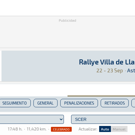
Publicidad
Rallye Villa de L
Rallye Villa de Llanes 2023
Rally · Rallye Villa de Llanes 2023: Aquí podr
Asturias
Asturias
22 - 23 Sep
·
Ast
SEGUIMIENTO
GENERAL
PENALIZACIONES
RETIRADOS
17:48 h.
·
11,420 km.
·
Actualizar:
Auto
Manual
CELEBRADO