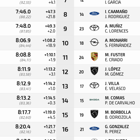
+4.1
I. GARCIA
(92,55)
7:46.0
+47.3
I. CAAMAÑO
8
14
+21.8
J. RODRIGUEZ
(88,22)
7:48.0
+49.3
A. MUÑIZ
9
23
+2.0
C. LORENCES
(87,85)
8:06.9
+1:08.2
A. MONARRI
10
18
+18.9
S. FERNÁNDEZ
(84,44)
8:08.8
+1:10.1
M. FUSTER
11
24
+1.9
E. CRIADO
(84,11)
8:11.9
+1:13.2
J. LÓPEZ
12
20
+3.1
M. GÓMEZ
(83,58)
8:12.9
+1:14.2
J. VILLA
13
17
+1.0
E. VELASCO
(83,41)
8:13.2
+1:14.5
M. COMAS
14
15
+0.3
P. DE CARVALHO
(83,36)
8:17.7
+1:19.0
M. BORBOLLA
15
19
+4.5
B. ODRIOZOLA
(82,60)
8:20.4
+1:21.7
G. GONZALEZ
16
21
+2.7
R. PEREZ
(82,16)