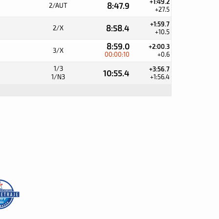
+1:49.2
8:47.9
2/AUT
+27.5
+1:59.7
8:58.4
2/X
+10.5
8:59.0
+2:00.3
3/X
00:00:10
+0.6
1/3
+3:56.7
10:55.4
1/N3
+1:56.4