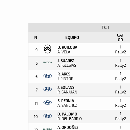
TC 1
CAT
N
EQUIPO
GR
1
D. RUILOBA
9
A. VELA
Rally2
1
J. SUAREZ
5
A. IGLESIAS
Rally2
1
R. ARES
6
J. PINTOR
Rally2
1
J. SOLANS
7
R. SANJUAN
Rally2
1
S. PERNIA
11
A. SANCHEZ
Rally2
1
O. PALOMO
10
R. DEL BARRIO
Rally2
1
A. ORDOÑEZ
12