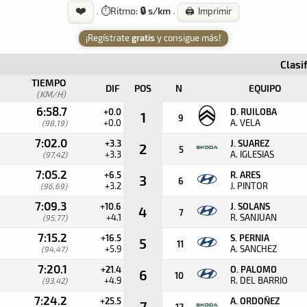
❤️
·
⏱️
Ritmo:
🔒 s/km
·
🖨️ Imprimir
¡Regístrate
gratis
y consigue más!
Clasi
TIEMPO
DIF
POS
N
EQUIPO
(KM/H)
6:58.7
+0.0
D. RUILOBA
1
9
+0.0
A. VELA
(98,19)
7:02.0
+3.3
J. SUAREZ
2
5
+3.3
A. IGLESIAS
(97,42)
7:05.2
+6.5
R. ARES
3
6
+3.2
J. PINTOR
(96,69)
7:09.3
+10.6
J. SOLANS
4
7
+4.1
R. SANJUAN
(95,77)
7:15.2
+16.5
S. PERNIA
5
11
+5.9
A. SANCHEZ
(94,47)
7:20.1
+21.4
O. PALOMO
6
10
+4.9
R. DEL BARRIO
(93,42)
7:24.2
+25.5
A. ORDOÑEZ
7
12