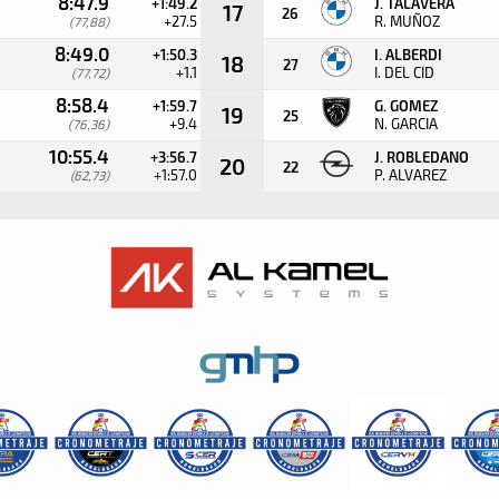
8:47.9
+1:49.2
J. TALAVERA
17
26
+27.5
R. MUÑOZ
(77,88)
8:49.0
+1:50.3
I. ALBERDI
18
27
+1.1
I. DEL CID
(77,72)
8:58.4
+1:59.7
G. GOMEZ
19
25
+9.4
N. GARCIA
(76,36)
10:55.4
+3:56.7
J. ROBLEDANO
20
22
+1:57.0
P. ALVAREZ
(62,73)