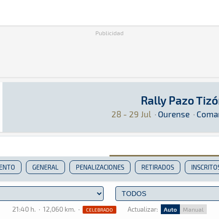
Publicidad
Rally Pazo Tiz
Rally Pazo Tizón 2023
Rally · Rally Pazo Tizón 2023 · Comarca Do Ca
Ourense
Ourense
28 - 29 Jul
·
Ourense
·
Comar
IENTO
GENERAL
PENALIZACIONES
RETIRADOS
INSCRITO
21:40 h.
·
12,060 km.
·
Actualizar:
Auto
Manual
CELEBRADO