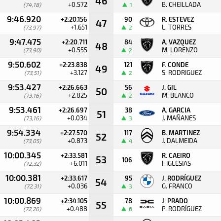
46
+0.572
B. CHEILLADA
(74,18)
1
9:46.920
+2:20.156
90
R. ESTEVEZ
47
+1.651
L. TORRES
(73,97)
2
9:47.475
+2:20.711
84
A. VAZQUEZ
48
+0.555
M. LORENZO
(73,90)
2
9:50.602
+2:23.838
121
F. CONDE
49
+3.127
S. RODRIGUEZ
(73,51)
2
9:53.427
+2:26.663
56
J. GIL
50
+2.825
M. BLANCO
(73,16)
2
9:53.461
+2:26.697
38
A. GARCIA
51
+0.034
J. MAÑANES
(73,16)
3
9:54.334
+2:27.570
117
B. MARTINEZ
52
+0.873
J. DALMEIDA
(73,05)
4
10:00.345
+2:33.581
R. CAEIRO
53
106
+6.011
I. IGLESIAS
(72,32)
10:00.381
+2:33.617
95
J. RODRÍGUEZ
54
+0.036
G. FRANCO
(72,31)
3
10:00.869
+2:34.105
78
J. PRADO
55
+0.488
P. RODRÍGUEZ
(72,26)
6