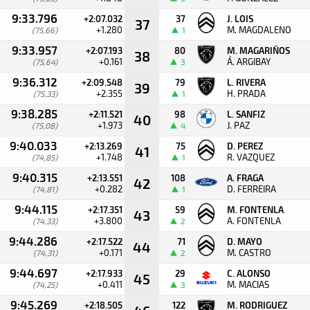
9:33.796
+2:07.032
37
J. LOIS
37
+1.280
M. MAGDALENO
(75,66)
1
9:33.957
+2:07.193
80
M. MAGARIÑOS
38
+0.161
Á. ARGIBAY
(75,64)
3
9:36.312
+2:09.548
79
L. RIVERA
39
+2.355
H. PRADA
(75,33)
1
9:38.285
+2:11.521
98
L. SANFIZ
40
+1.973
J. PAZ
(75,08)
4
9:40.033
+2:13.269
75
D. PEREZ
41
+1.748
R. VAZQUEZ
(74,85)
1
9:40.315
+2:13.551
108
A. FRAGA
42
+0.282
D. FERREIRA
(74,81)
1
9:44.115
+2:17.351
59
M. FONTENLA
43
+3.800
A. FONTENLA
(74,33)
2
9:44.286
+2:17.522
71
D. MAYO
44
+0.171
M. CASTRO
(74,31)
2
9:44.697
+2:17.933
29
C. ALONSO
45
+0.411
M. MACIAS
(74,25)
3
9:45.269
+2:18.505
122
M. RODRIGUEZ