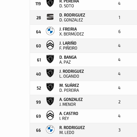
R. PEREIRA
4
119
D. SOTO
D. RODRIGUEZ
1
28
D. GONZALEZ
J. FREIRIA
6
64
X. BERMÚDEZ
J. LARIÑO
4
60
F. PIÑEIRO
D. BANGA
4
61
A. PAZ
J. RODRIGUEZ
4
40
L. OGANDO
M. SUÁREZ
4
52
D. PEREIRA
A. GONZALEZ
2
99
J. MENOR
A. CASTRO
4
69
I. REY
R. RODRIGUEZ
3
66
M. LEDO