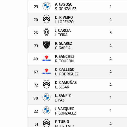
A. GAYOSO
1
23
S. GONZÁLEZ
D. RIVEIRO
4
70
J. LORENZO
J. GARCIA
3
26
J. TEIRA
R. SUAREZ
4
73
C. GARCIA
P. SANCHEZ
4
49
R. TOURON
O. GALLEGO
4
67
U. RODRÍGUEZ
D. CAMUÑAS
4
72
L. SESAR
L. SANFIZ
1
98
J. PAZ
J. VAZQUEZ
1
22
F. GONZALEZ
F. TUBIO
4
51
M. ESTEVEZ