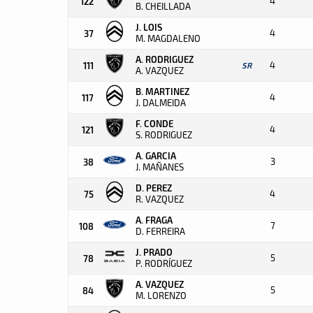
4
122
B. CHEILLADA
J. LOIS
4
37
M. MAGDALENO
A. RODRIGUEZ
4
111
SR
A. VAZQUEZ
B. MARTINEZ
4
117
J. DALMEIDA
F. CONDE
4
121
S. RODRIGUEZ
A. GARCIA
3
38
J. MAÑANES
D. PEREZ
4
75
R. VAZQUEZ
A. FRAGA
7
108
D. FERREIRA
J. PRADO
5
78
P. RODRÍGUEZ
A. VAZQUEZ
5
84
M. LORENZO