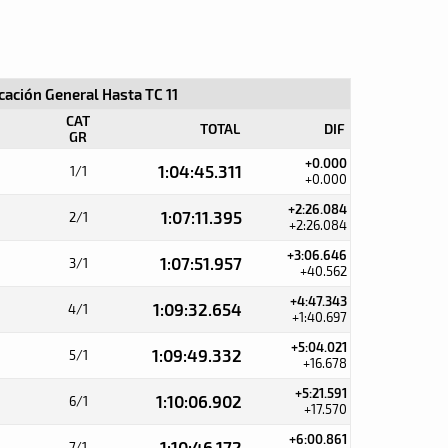
icación General Hasta TC 11
CAT
TOTAL
DIF
GR
+0.000
1:04:45.311
1/1
+0.000
+2:26.084
1:07:11.395
2/1
+2:26.084
+3:06.646
1:07:51.957
3/1
+40.562
+4:47.343
1:09:32.654
4/1
+1:40.697
+5:04.021
1:09:49.332
5/1
+16.678
+5:21.591
1:10:06.902
6/1
+17.570
+6:00.861
1:10:46.172
7/1