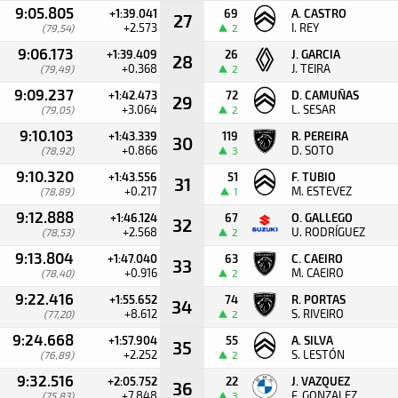
9:05.805
+1:39.041
69
A. CASTRO
27
+2.573
I. REY
(79,54)
2
9:06.173
+1:39.409
26
J. GARCIA
28
+0.368
J. TEIRA
(79,49)
2
9:09.237
+1:42.473
72
D. CAMUÑAS
29
+3.064
L. SESAR
(79,05)
2
9:10.103
+1:43.339
119
R. PEREIRA
30
+0.866
D. SOTO
(78,92)
3
9:10.320
+1:43.556
51
F. TUBIO
31
+0.217
M. ESTEVEZ
(78,89)
1
9:12.888
+1:46.124
67
O. GALLEGO
32
+2.568
U. RODRÍGUEZ
(78,53)
2
9:13.804
+1:47.040
63
C. CAEIRO
33
+0.916
M. CAEIRO
(78,40)
2
9:22.416
+1:55.652
74
R. PORTAS
34
+8.612
S. RIVEIRO
(77,20)
2
9:24.668
+1:57.904
55
A. SILVA
35
+2.252
S. LESTÓN
(76,89)
2
9:32.516
+2:05.752
22
J. VAZQUEZ
36
+7.848
F. GONZALEZ
(75,83)
3