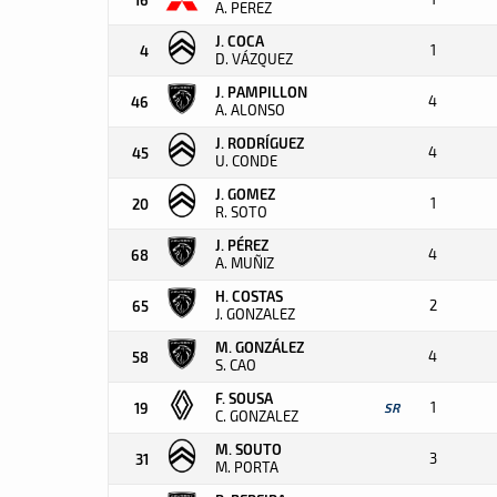
A. PEREZ
J. COCA
1
4
D. VÁZQUEZ
J. PAMPILLON
4
46
A. ALONSO
J. RODRÍGUEZ
4
45
U. CONDE
J. GOMEZ
1
20
R. SOTO
J. PÉREZ
4
68
A. MUÑIZ
H. COSTAS
2
65
J. GONZALEZ
M. GONZÁLEZ
4
58
S. CAO
F. SOUSA
1
19
SR
C. GONZALEZ
M. SOUTO
3
31
M. PORTA