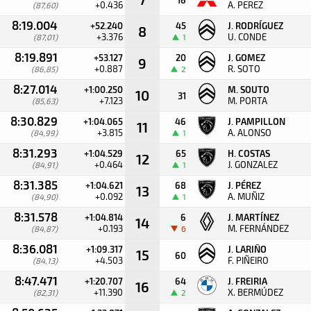
+0.436
A. PEREZ
(87,60)
8:19.004
+52.240
45
J. RODRÍGUEZ
8
+3.376
U. CONDE
(87,01)
1
8:19.891
+53.127
20
J. GOMEZ
9
+0.887
R. SOTO
(86,85)
2
8:27.014
+1:00.250
M. SOUTO
10
31
+7.123
M. PORTA
(85,63)
8:30.829
+1:04.065
46
J. PAMPILLON
11
+3.815
A. ALONSO
(84,99)
1
8:31.293
+1:04.529
65
H. COSTAS
12
+0.464
J. GONZALEZ
(84,91)
1
8:31.385
+1:04.621
68
J. PÉREZ
13
+0.092
A. MUÑIZ
(84,90)
1
8:31.578
+1:04.814
6
J. MARTÍNEZ
14
+0.193
M. FERNÁNDEZ
(84,87)
6
8:36.081
+1:09.317
J. LARIÑO
15
60
+4.503
F. PIÑEIRO
(84,13)
8:47.471
+1:20.707
64
J. FREIRIA
16
+11.390
X. BERMÚDEZ
(82,31)
2