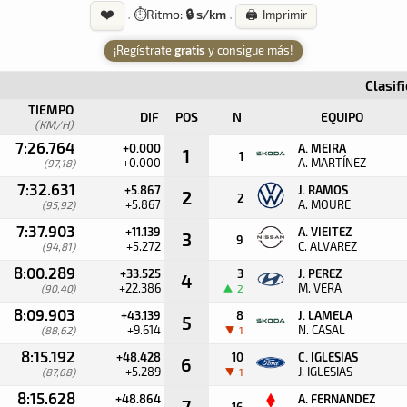
❤️
·
⏱️
Ritmo:
🔒 s/km
·
🖨️ Imprimir
¡Regístrate
gratis
y consigue más!
Clasif
TIEMPO
DIF
POS
N
EQUIPO
(KM/H)
7:26.764
+0.000
A. MEIRA
1
1
+0.000
A. MARTÍNEZ
(97,18)
7:32.631
+5.867
J. RAMOS
2
2
+5.867
A. MOURE
(95,92)
7:37.903
+11.139
A. VIEITEZ
3
9
+5.272
C. ALVAREZ
(94,81)
8:00.289
+33.525
3
J. PEREZ
4
+22.386
M. VERA
(90,40)
2
8:09.903
+43.139
8
J. LAMELA
5
+9.614
N. CASAL
(88,62)
1
8:15.192
+48.428
10
C. IGLESIAS
6
+5.289
J. IGLESIAS
(87,68)
1
8:15.628
+48.864
A. FERNANDEZ
7
16