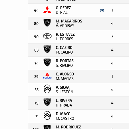
O. PEREZ
1
44
SR
D. RIAL
M. MAGARIÑOS
4
80
Á. ARGIBAY
R. ESTEVEZ
5
90
L. TORRES
C. CAEIRO
4
63
M. CAEIRO
R. PORTAS
4
74
S. RIVEIRO
C. ALONSO
1
29
M. MACIAS
A. SILVA
4
55
S. LESTÓN
L. RIVERA
4
79
H. PRADA
D. MAYO
4
71
M. CASTRO
M. RODRIGUEZ