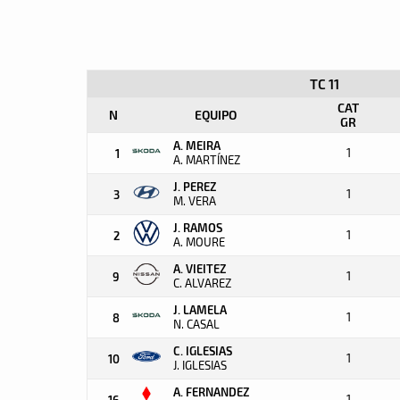
TC 11
CAT
N
EQUIPO
GR
A. MEIRA
1
1
A. MARTÍNEZ
J. PEREZ
1
3
M. VERA
J. RAMOS
1
2
A. MOURE
A. VIEITEZ
1
9
C. ALVAREZ
J. LAMELA
1
8
N. CASAL
C. IGLESIAS
1
10
J. IGLESIAS
A. FERNANDEZ
1
16