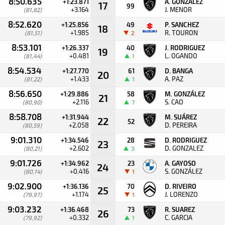
8:50.635
+1:23.871
A. GONZALEZ
17
99
+3.164
J. MENOR
(81,82)
8:52.620
+1:25.856
49
P. SANCHEZ
18
+1.985
R. TOURON
(81,51)
2
8:53.101
+1:26.337
40
J. RODRIGUEZ
19
+0.481
L. OGANDO
(81,44)
1
8:54.534
+1:27.770
61
D. BANGA
20
+1.433
A. PAZ
(81,22)
1
8:56.650
+1:29.886
58
M. GONZÁLEZ
21
+2.116
S. CAO
(80,90)
7
8:58.708
+1:31.944
M. SUÁREZ
22
52
+2.058
D. PEREIRA
(80,59)
9:01.310
+1:34.546
28
D. RODRIGUEZ
23
+2.602
D. GONZALEZ
(80,21)
3
9:01.726
+1:34.962
23
A. GAYOSO
24
+0.416
S. GONZÁLEZ
(80,14)
1
9:02.900
+1:36.136
70
D. RIVEIRO
25
+1.174
J. LORENZO
(79,97)
1
9:03.232
+1:36.468
73
R. SUAREZ
26
+0.332
C. GARCIA
(79,92)
1