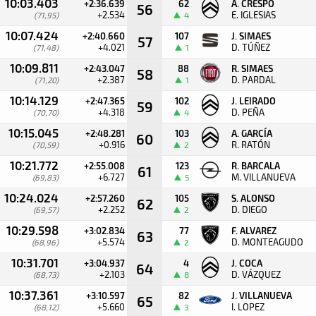
10:03.403
+2:36.639
62
A. CRESPO
56
+2.534
E. IGLESIAS
(71,95)
4
10:07.424
+2:40.660
107
J. SIMAES
57
+4.021
D. TÚÑEZ
(71,48)
1
10:09.811
+2:43.047
88
R. SIMAES
58
+2.387
D. PARDAL
(71,20)
1
10:14.129
+2:47.365
102
J. LEIRADO
59
+4.318
D. PEÑA
(70,70)
4
10:15.045
+2:48.281
103
A. GARCÍA
60
+0.916
R. RATÓN
(70,59)
2
10:21.772
+2:55.008
123
R. BARCALA
61
+6.727
M. VILLANUEVA
(69,83)
5
10:24.024
+2:57.260
105
S. ALONSO
62
+2.252
D. DIEGO
(69,57)
2
10:29.598
+3:02.834
77
F. ALVAREZ
63
+5.574
D. MONTEAGUDO
(68,96)
2
10:31.701
+3:04.937
4
J. COCA
64
+2.103
D. VÁZQUEZ
(68,73)
8
10:37.361
+3:10.597
82
J. VILLANUEVA
65
+5.660
I. LOPEZ
(68,12)
3