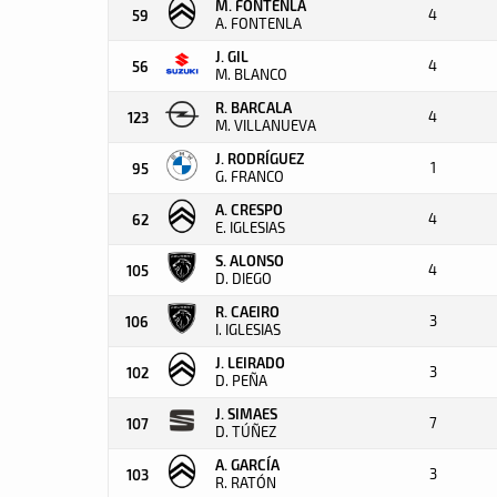
M. FONTENLA
4
59
A. FONTENLA
J. GIL
4
56
M. BLANCO
R. BARCALA
4
123
M. VILLANUEVA
J. RODRÍGUEZ
1
95
G. FRANCO
A. CRESPO
4
62
E. IGLESIAS
S. ALONSO
4
105
D. DIEGO
R. CAEIRO
3
106
I. IGLESIAS
J. LEIRADO
3
102
D. PEÑA
J. SIMAES
7
107
D. TÚÑEZ
A. GARCÍA
3
103
R. RATÓN