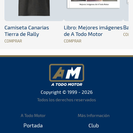
Camiseta Canarias
Libro: Mejores imágenes
Band
Tierra de Rally
de A Todo Motor
COM
COMPRAR
COMPRAR
Copyright © 1999 - 2026
Todos los derechos reservados
A Todo Motor
Más Información
Portada
Club