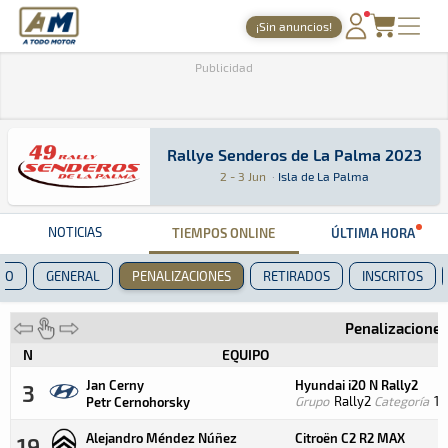
A Todo Motor
· Revista del motor desde 1999
¡Sin anuncios!
PORTADA
Publicidad
TIEMPOS ONLINE
NOTICIAS
Rallye Senderos de La Palma 2023
Rallye Senderos de La Palma 2023
Rally · Rallye Senderos de La Palma 2023: Aquí
Isla de La Palma
Isla de La Palma
2 - 3 Jun
·
Isla de La Palma
AGENDA
GALERÍAS
NOTICIAS
TIEMPOS ONLINE
ÚLTIMA HORA
TIENDA
TO
GENERAL
PENALIZACIONES
RETIRADOS
INSCRITOS
ARCHIVO
Penalizacione
N
EQUIPO
Jan Cerny
Hyundai i20 N Rally2
3
Grupo
Rally2
Categoría
1
Petr Cernohorsky
Alejandro Méndez Núñez
Citroën C2 R2 MAX
19