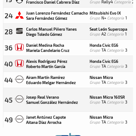
Grupo
Rally4
Categoría
2
Francisco Daniel Cabrera Díaz
Juan Lorenzo Fernández Camacho
Mitsubishi Evo IX
24
Grupo
N+
Categoría
1
Sara Fernández Gómez
Carlos Manuel Piñero Yanes
Seat León Supercopa
28
Grupo
A2
Categoría
1
Diego Toledo Gómez
Daniel Medina Rocha
Honda Civic EG6
36
Grupo
TA
Categoría
3
Mariela Candelario Cruz
Alexis Rodríguez Pérez
Honda Civic EG6
40
Grupo
TA
Categoría
3
Roberto Martín García
Airam Martín Ramírez
Nissan Micra
44
Grupo
TA
Categoría
3
Eduardo Melgar Hernández
Josep Real Verano
Nissan Micra 160SR
45
Grupo
TA
Categoría
3
Samuel González Hernández
Janet Antúnez Capote
Nissan Micra
49
Grupo
TA
Categoría
3
Aitana Díaz Arrocha