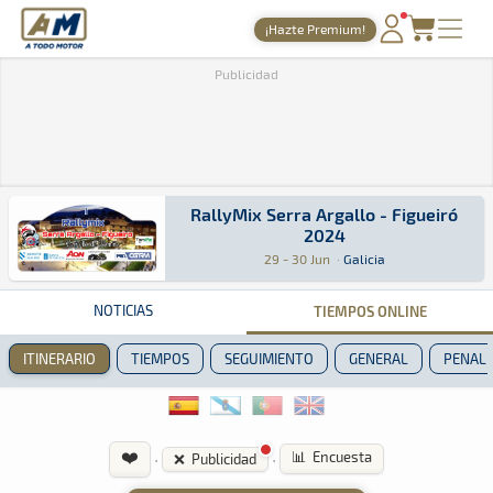
A Todo Motor
· Revista del motor desde 1999
¡Hazte Premium!
PORTADA
Publicidad
TIEMPOS ONLINE
NOTICIAS
AGENDA
RallyMix Serra Argallo - Figueiró
2024
RallyMix Serra Argallo - Figueiró 2024
Rally · RallyMix Serra Argallo - Figueiró 2024
Galicia
Galicia
GALERÍAS
29 - 30 Jun
·
Galicia
TIENDA
NOTICIAS
TIEMPOS ONLINE
ARCHIVO
ITINERARIO
TIEMPOS
SEGUIMIENTO
GENERAL
PENALI
❤️
·
·
📊 Encuesta
❌ Publicidad