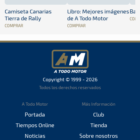
Camiseta Canarias
Libro: Mejores imágenes
Band
Tierra de Rally
de A Todo Motor
COM
COMPRAR
COMPRAR
Copyright © 1999 - 2026
Todos los derechos reservados
A Todo Motor
Más Información
Portada
Club
Tiempos Online
Tienda
Noticias
Sobre nosotros