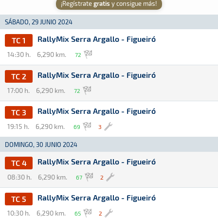
¡Regístrate
gratis
y consigue más!
SÁBADO, 29 JUNIO 2024
RallyMix Serra Argallo - Figueiró
TC 1
14:30 h.
6,290 km.
72
RallyMix Serra Argallo - Figueiró
TC 2
17:00 h.
6,290 km.
72
RallyMix Serra Argallo - Figueiró
TC 3
19:15 h.
6,290 km.
69
3
DOMINGO, 30 JUNIO 2024
RallyMix Serra Argallo - Figueiró
TC 4
08:30 h.
6,290 km.
67
2
RallyMix Serra Argallo - Figueiró
TC 5
10:30 h.
6,290 km.
65
2