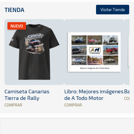
TIENDA
Visitar Tienda
NUEVO
Camiseta Canarias
Libro: Mejores imágenes
Band
Tierra de Rally
de A Todo Motor
COM
COMPRAR
COMPRAR