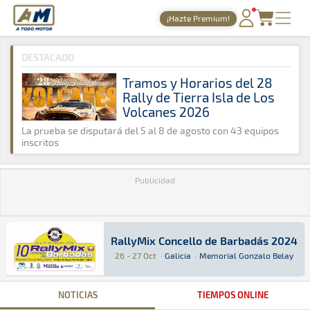
A Todo Motor
· Revista del motor desde 1999
¡Hazte Premium!
A Todo Motor
»
Agenda
»
2024
»
Octubre
PORTADA
DESTACADO
TIEMPOS ONLINE
Tramos y Horarios del 28
Rally de Tierra Isla de Los
NOTICIAS
Volcanes 2026
AGENDA
La prueba se disputará del 5 al 8 de agosto con 43 equipos
inscritos
GALERÍAS
Publicidad
TIENDA
ARCHIVO
RallyMix Concello de Barbadás 2024
RallyMix Concello de Barbadás 2024
Rally · RallyMix Concello de Barbadás 2024 · M
Galicia
Galicia
26 - 27 Oct
·
Galicia
·
Memorial Gonzalo Belay
NOTICIAS
TIEMPOS ONLINE