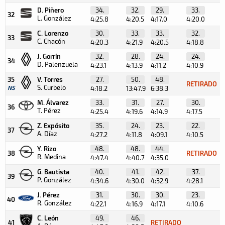
D. Piñero
34.
32.
29.
33.
32
L. González
4:25.8
4:20.5
4:17.0
4:20.0
4
C. Lorenzo
30.
33.
33.
32.
33
C. Chacón
4:20.3
4:21.9
4:20.5
4:18.8
4
J. Gorrín
32.
28.
24.
24.
34
D. Palenzuela
4:23.1
4:13.9
4:11.2
4:10.9
4
35
V. Torres
27.
50.
48.
RETIRADO
S. Curbelo
NS
4:18.2
13:47.9
6:38.3
M. Álvarez
33.
31.
27.
30.
36
T. Pérez
4:25.4
4:19.6
4:14.9
4:17.5
4
Z. Expósito
35.
24.
23.
22.
37
A. Díaz
4:27.2
4:11.8
4:09.1
4:10.5
4
Y. Rizo
48.
48.
44.
38
RETIRADO
R. Medina
4:47.4
4:40.7
4:35.0
G. Bautista
40.
41.
42.
37.
39
P. González
4:34.6
4:30.0
4:32.9
4:28.1
4
J. Pérez
31.
30.
30.
23.
40
R. González
4:22.1
4:16.9
4:17.1
4:10.6
4
C. León
49.
46.
41
RETIRADO