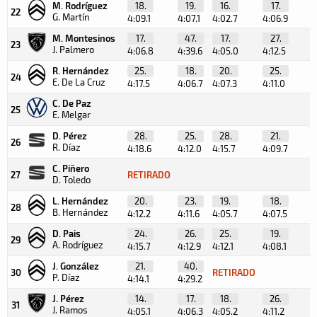
M. Rodríguez
18.
19.
16.
17.
22
G. Martín
4:09.1
4:07.1
4:02.7
4:06.9
3
M. Montesinos
17.
47.
17.
27.
23
J. Palmero
4:06.8
4:39.6
4:05.0
4:12.5
R. Hernández
25.
18.
20.
25.
24
E. De La Cruz
4:17.5
4:06.7
4:07.3
4:11.0
C. De Paz
25
E. Melgar
D. Pérez
28.
25.
28.
21.
26
R. Díaz
4:18.6
4:12.0
4:15.7
4:09.7
4
C. Piñero
27
RETIRADO
D. Toledo
L. Hernández
20.
23.
19.
18.
28
B. Hernández
4:12.2
4:11.6
4:05.7
4:07.5
4
D. Pais
24.
26.
25.
19.
29
A. Rodríguez
4:15.7
4:12.9
4:12.1
4:08.1
4
J. González
21.
40.
30
RETIRADO
P. Díaz
4:14.1
4:29.2
J. Pérez
14.
17.
18.
26.
31
J. Ramos
4:05.1
4:06.3
4:05.2
4:11.2
3