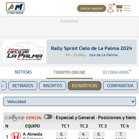
A Todo Motor
· Revista del motor desde 1999
¡Inicia sesión!
PORTADA
Publicidad
TIEMPOS ONLINE
NOTICIAS
Rally Sprint Cielo de La Palma 2024
Rally Sprint Cielo de La Palma 2024
Rally Sprint · Rally Sprint Cielo de La Palma 
Isla de La Palma
Isla de La Palma
24 - 25 May
·
Isla de La Palma
AGENDA
GALERÍAS
NOTICIAS
TIEMPOS ONLINE
ÚLTIMA HORA
TIENDA
ES
RETIRADOS
INSCRITOS
ESTADÍSTICAS
COMPARATIVA
ARCHIVO
·
Especial y General
·
Posiciones y tiemp
Mostrar
ESPECIAL
N
EQUIPO
TC 1
TC 2
TC 3
TC 4
A. Almeida
6.
4.
6.
7.
1
R. Feliciano