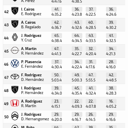
A. Pérez
4:47.6
4:38.5
I. Cairos
41.
36.
37.
36.
42
E. Rodríguez
4:35.2
4:23.8
4:22.5
4:24.6
4
A. Cairos
42.
43.
40.
39.
43
B. Regalado
4:36.7
4:32.6
4:28.5
4:30.2
4
J. Rodríguez
45.
44.
43.
41.
44
Y. Cruz
4:38.4
4:34.5
4:33.5
4:32.5
4
A. Martin
47.
35.
32.
34.
45
R. Hernández
4:41.3
4:22.7
4:20.4
4:21.3
4
P. Plasencia
37.
34.
31.
28.
46
E. Fernández
4:30.4
4:22.4
4:17.6
4:16.0
4
F. Rodríguez
50.
49.
47.
42.
47
D. Hernández
5:03.4
5:00.3
5:55.5
4:48.5
6
I. Rodríguez
39.
45.
41.
38.
48
P. Hernández
4:34.0
4:35.4
4:32.4
4:28.3
4
A. Rodríguez
23.
22.
22.
16.
49
R. Martín
4:15.1
4:09.3
4:07.8
4:05.2
4
J. Rodríguez
29.
29.
26.
29.
50
D. Hernangomez
4:20.0
4:16.7
4:14.5
4:16.6
4
M. Brito
44.
42.
39.
35.