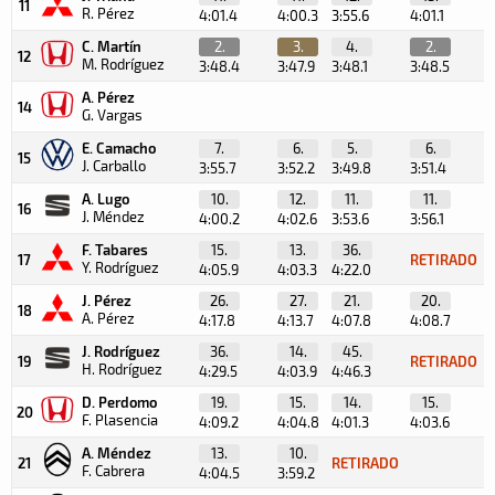
11
R. Pérez
4:01.4
4:00.3
3:55.6
4:01.1
3
C. Martín
2.
3.
4.
2.
12
M. Rodríguez
3:48.4
3:47.9
3:48.1
3:48.5
3
A. Pérez
14
G. Vargas
E. Camacho
7.
6.
5.
6.
15
J. Carballo
3:55.7
3:52.2
3:49.8
3:51.4
3
A. Lugo
10.
12.
11.
11.
16
J. Méndez
4:00.2
4:02.6
3:53.6
3:56.1
3
F. Tabares
15.
13.
36.
17
RETIRADO
Y. Rodríguez
4:05.9
4:03.3
4:22.0
J. Pérez
26.
27.
21.
20.
18
A. Pérez
4:17.8
4:13.7
4:07.8
4:08.7
4
J. Rodríguez
36.
14.
45.
19
RETIRADO
H. Rodríguez
4:29.5
4:03.9
4:46.3
D. Perdomo
19.
15.
14.
15.
20
F. Plasencia
4:09.2
4:04.8
4:01.3
4:03.6
3
A. Méndez
13.
10.
21
RETIRADO
F. Cabrera
4:04.5
3:59.2