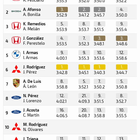
3:55.3
3:52.0
3:50.0
3:52.2
3
A. Afonso
3.
2.
2.
4.
2
A. Bonilla
3:52.9
3:47.2
3:45.7
3:50.0
3
K. Remedios
5.
8.
8.
9.
3
A. Melián
3:53.9
3:53.7
3:51.5
3:55.4
3
J. González
4.
7.
3.
3.
4
F. Perestelo
3:53.5
3:52.3
3:48.1
3:48.6
3
I. Armas
9.
9.
10.
12.
5
I. Armas
4:00.1
3:55.3
3:53.6
3:58.6
3
J. Rodríguez
1.
1.
1.
1.
6
J. Pérez
3:42.8
3:45.1
3:40.3
3:44.7
3
A. De Luis
8.
5.
7.
5.
7
Á. León
3:58.8
3:52.1
3:50.2
3:50.8
3
N. Pérez
12.
21.
9.
8.
8
J. Lorenzo
4:02.1
4:09.3
3:51.5
3:52.7
3
J. Acosta
16.
20.
13.
10.
9
C. Martín
4:06.5
4:08.7
3:58.8
3:55.5
3
M. Rodríguez
10
N. Olivares
J. Triana
11.
11.
12.
13.