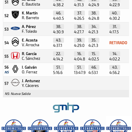
51
E. Bautista
4:38.2
4:31.3
4:24.9
4:22.9
4
K. Martín
46.
37.
38.
40.
52
R. Barreto
4:40.5
4:26.5
4:24.8
4:30.2
A. Pérez
38.
38.
34.
31.
53
F. Toledo
4:30.9
4:27.7
4:21.3
4:17.5
4
E. Acosta
43.
39.
35.
54
RETIRADO
V. Arrocha
4:37.1
4:29.0
4:21.3
R. García
22.
16.
15.
14.
55
C. Sánchez
4:14.2
4:04.8
4:02.5
4:02.2
3
56
I. Galván
51.
51.
46.
43.
O. Ferraz
NS
5:16.6
13:47.9
4:53.1
4:56.2
J. Antunez
57
Y. Cáceres
NS: Nueva Salida