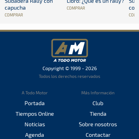
Sudadera Rally con
Libro: ¿Qué es un rally?
Sud
capucha
con
COMPRAR
COMPRAR
COM
Copyright © 1999 - 2026
Todos los derechos reservados
A Todo Motor
Más Información
Portada
Club
Tiempos Online
Tienda
Noticias
Sobre nosotros
Agenda
Contactar