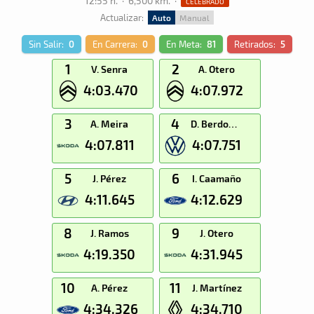
12:55 h.
·
6,500 km.
·
CELEBRADO
Actualizar:
Auto
Manual
Sin Salir:
0
En Carrera:
0
En Meta:
81
Retirados:
5
1
2
V. Senra
A. Otero
4:03.470
4:07.972
3
4
A. Meira
D. Berdomás
4:07.811
4:07.751
5
6
J. Pérez
I. Caamaño
4:11.645
4:12.629
8
9
J. Ramos
J. Otero
4:19.350
4:31.945
10
11
A. Pérez
J. Martínez
4:34.326
4:34.710