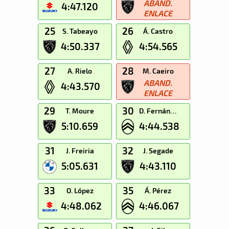
ABAND.
4:47.120
ENLACE
25
26
S. Tabeayo
Á. Castro
4:50.337
4:54.565
27
28
A. Rielo
M. Caeiro
ABAND.
4:43.570
ENLACE
29
30
T. Moure
D. Fernández
5:10.659
4:44.538
31
32
J. Freiria
J. Segade
5:05.631
4:43.110
33
35
O. López
Á. Pérez
4:48.062
4:46.067