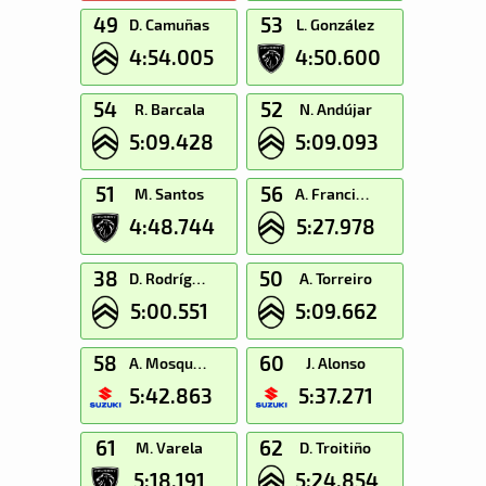
49
53
D. Camuñas
L. González
4:54.005
4:50.600
54
52
R. Barcala
N. Andújar
5:09.428
5:09.093
51
56
M. Santos
A. Francisco
4:48.744
5:27.978
38
50
D. Rodríguez
A. Torreiro
5:00.551
5:09.662
58
60
A. Mosquera
J. Alonso
5:42.863
5:37.271
61
62
M. Varela
D. Troitiño
5:18.191
5:24.854