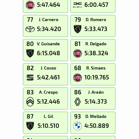
5:47.464
6:00.457
77
79
J. Carnero
D. Romero
5:34.420
5:33.473
80
81
V. Guisande
R. Delgado
6:15.048
5:38.324
82
68
J. Couso
R. Simaes
5:42.461
10:19.765
83
86
A. Crespo
J. Areán
5:12.446
5:14.373
87
93
L. Gil
D. Mellado
5:10.510
4:50.889