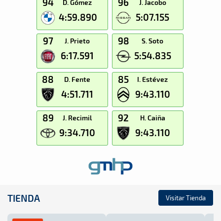
94
96
D. Gómez
J. Jacobo
4:59.890
5:07.155
97
98
J. Prieto
S. Soto
6:17.591
5:54.835
88
85
D. Fente
I. Estévez
4:51.711
9:43.110
89
92
J. Recimil
H. Caiña
9:34.710
9:43.110
TIENDA
Visitar Tienda