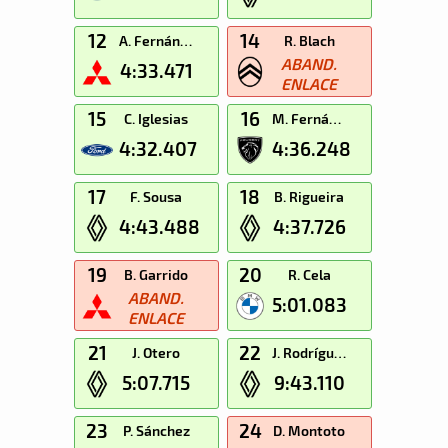
12
14
A. Fernández
R. Blach
ABAND.
4:33.471
ENLACE
15
16
C. Iglesias
M. Fernández
4:32.407
4:36.248
17
18
F. Sousa
B. Rigueira
4:43.488
4:37.726
19
20
B. Garrido
R. Cela
ABAND.
5:01.083
ENLACE
21
22
J. Otero
J. Rodríguez
5:07.715
9:43.110
23
24
P. Sánchez
D. Montoto