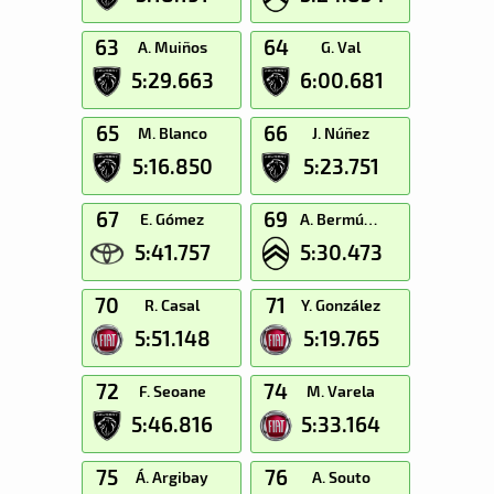
63
64
A. Muiños
G. Val
5:29.663
6:00.681
65
66
M. Blanco
J. Núñez
5:16.850
5:23.751
67
69
E. Gómez
A. Bermúdez
5:41.757
5:30.473
70
71
R. Casal
Y. González
5:51.148
5:19.765
72
74
F. Seoane
M. Varela
5:46.816
5:33.164
75
76
Á. Argibay
A. Souto