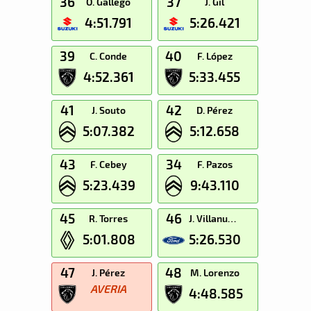
36
37
O. Gallego
J. Gil
4:51.791
5:26.421
39
40
C. Conde
F. López
4:52.361
5:33.455
41
42
J. Souto
D. Pérez
5:07.382
5:12.658
43
34
F. Cebey
F. Pazos
5:23.439
9:43.110
45
46
R. Torres
J. Villanueva
5:01.808
5:26.530
47
48
J. Pérez
M. Lorenzo
AVERIA
4:48.585