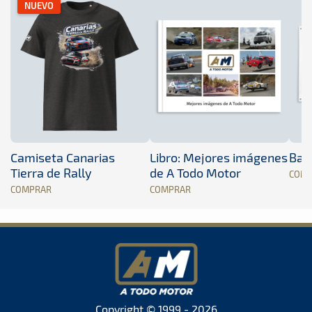
NUEVO
Camiseta Canarias
Libro: Mejores imágenes
Band
Tierra de Rally
de A Todo Motor
COM
COMPRAR
COMPRAR
Copyright © 1999 - 2026