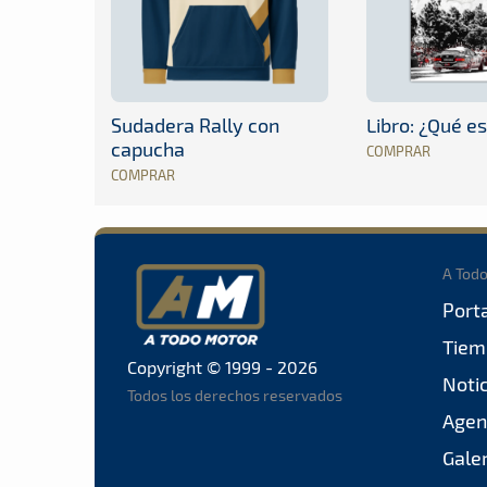
Sudadera Rally con
Libro: ¿Qué es
capucha
COMPRAR
COMPRAR
A Tod
Port
Tiem
Copyright © 1999 - 2026
Noti
Todos los derechos reservados
Agen
Gale