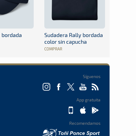
y bordada
Sudadera Rally bordada
color sin capucha
COMPRAR
Síguenos
App gratuita
Recomendamos