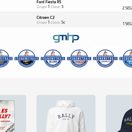
Ford Fiesta R5
Grupo
1
Clase
3
2 SE
Citroen C2
Grupo
1
Clase
5c
1 SE