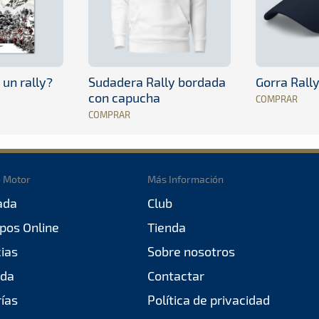
 un rally?
Sudadera Rally bordada
Gorra Rall
con capucha
COMPRAR
COMPRAR
o Motor
Más Información
ada
Club
pos Online
Tienda
cias
Sobre nosotros
da
Contactar
rías
Política de privacidad