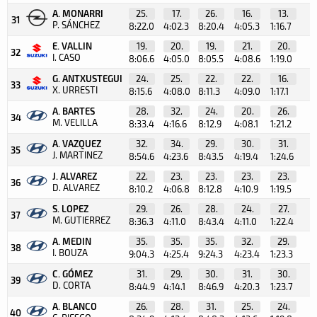
A. MONARRI
25.
17.
26.
16.
13.
31
P. SÁNCHEZ
8:22.0
4:02.3
8:20.4
4:05.3
1:16.7
E. VALLIN
19.
20.
19.
21.
20.
32
I. CASO
8:06.6
4:05.0
8:05.5
4:08.6
1:19.0
G. ANTXUSTEGUI
24.
25.
22.
22.
16.
33
X. URRESTI
8:15.6
4:08.0
8:11.3
4:09.0
1:17.1
A. BARTES
28.
32.
24.
20.
26.
34
M. VELILLA
8:33.4
4:16.6
8:12.9
4:08.1
1:21.2
A. VAZQUEZ
32.
34.
29.
30.
31.
35
J. MARTINEZ
8:54.6
4:23.6
8:43.5
4:19.4
1:24.6
J. ALVAREZ
22.
23.
23.
23.
23.
36
D. ALVAREZ
8:10.2
4:06.8
8:12.8
4:10.9
1:19.5
S. LOPEZ
29.
26.
28.
24.
27.
37
M. GUTIERREZ
8:36.3
4:11.0
8:43.4
4:11.0
1:22.4
A. MEDIN
35.
35.
35.
32.
29.
38
I. BOUZA
9:04.3
4:25.4
9:24.3
4:23.4
1:23.3
C. GÓMEZ
31.
29.
30.
31.
30.
39
D. CORTA
8:44.9
4:14.1
8:46.9
4:20.3
1:23.7
A. BLANCO
26.
28.
31.
25.
24.
40