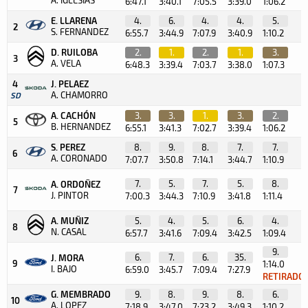
6:47.1
3:40.1
7:05.5
3:39.0
1:06.2
E. LLARENA
4.
6.
4.
4.
5.
2
S. FERNANDEZ
6:55.7
3:44.9
7:07.9
3:40.9
1:10.2
D. RUILOBA
2.
1.
2.
1.
3.
3
A. VELA
6:48.3
3:39.4
7:03.7
3:38.0
1:07.3
4
J. PELAEZ
A. CHAMORRO
SD
A. CACHÓN
3.
3.
1.
3.
2.
5
B. HERNANDEZ
6:55.1
3:41.3
7:02.7
3:39.4
1:06.2
S. PEREZ
8.
9.
8.
7.
7.
6
A. CORONADO
7:07.7
3:50.8
7:14.1
3:44.7
1:10.9
7.
5.
7.
5.
8.
A. ORDOÑEZ
7
J. PINTOR
7:00.3
3:44.3
7:10.9
3:41.8
1:11.4
A. MUÑIZ
5.
4.
5.
6.
4.
8
N. CASAL
6:57.7
3:41.6
7:09.4
3:42.5
1:09.4
9.
6.
7.
6.
35.
J. MORA
9
1:14.0
I. BAJO
6:59.0
3:45.7
7:09.4
7:27.9
RETIRADO
G. MEMBRADO
9.
8.
9.
8.
6.
10
A. LOPEZ
7:18.9
3:47.0
7:23.2
3:49.3
1:10.2