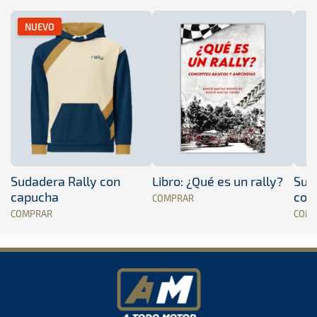
NUEVO
Sudadera Rally con
Libro: ¿Qué es un rally?
Sud
capucha
con
COMPRAR
COMPRAR
COM