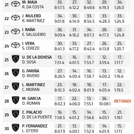
M. MAIA
33.
27.
32.
29.
34.
21
R. DA COSTA
8:57.5
4:12.2
8:49.6
4:19.3
1:26.0
J. MULERO
34.
30.
33.
33.
33.
22
R. MARTÍNEZ
9:01.8
4:14.9
8:54.5
4:28.3
1:24.9
I. RAÑA
36.
31.
34.
28.
32.
23
E. SALGUEIRO
9:09.4
4:16.2
9:07.3
4:17.3
1:24.8
I. VERA
30.
33.
27.
26.
25.
24
S. CEREZO
8:41.3
4:17.2
8:42.4
4:13.8
1:20.7
U. DE LA DEHESA
13.
16.
11.
12.
17.
25
D. SOSA
7:51.4
4:01.5
7:53.7
3:59.4
1:17.7
G. FARIÑA
27.
14.
16.
13.
12.
26
D. RIVERO
8:26.5
4:00.4
7:58.7
4:00.2
1:16.4
L. MARTINEZ
23.
18.
18.
17.
22.
27
C. MORAN
8:10.3
4:02.4
8:01.9
4:05.4
1:19.5
M. GARCIA
17.
22.
13.
36.
28
RETIRADO
O. ROMAN
8:02.3
4:06.0
7:55.1
10:08.1
C. PALACIO
16.
15.
14.
15.
21.
29
D. DE LA PUENTE
7:58.5
4:01.2
7:56.6
4:05.1
1:19.1
P. FERNANDEZ
21.
13.
10.
14.
15.
30
L. OTERO
8:07.9
4:00.1
7:52.9
4:01.9
1:17.1