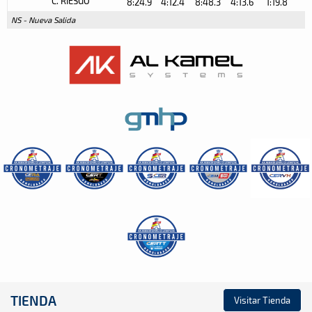
C. RIESGO
8:24.9
4:12.4
8:48.3
4:13.6
1:19.8
NS - Nueva Salida
TIENDA
Visitar Tienda