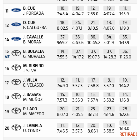
B. CUE
10.
19.
12.
19.
11.
11
J. FORCADA
7:45.4
4:04.7
7:55.0
4:07.4
1:15.9
D. CUE
18.
24.
21.
18.
19.
12
F. GALGUERA
8:02.5
4:07.1
8:10.5
4:07.0
1:19.0
J. CAVALLE
37.
36.
36.
34.
35.
14
B. MORAN
9:59.2
4:43.6
10:45.2
5:01.9
1:37.9
15
B. BULACIA
14.
37.
37.
37.
36.
G. MORALES
NS
7:55.5
14:17.2
19:07.3
14:28.3
11:26.0
M. RIBEIRO
16
J. SILVA
J. VILLA
12.
11.
17.
9.
10.
17
E. VELASCO
7:49.0
3:57.3
7:58.8
3:57.0
1:14.2
J. BASSAS
15.
10.
15.
11.
14.
18
M. MUÑOZ
7:57.3
3:56.9
7:57.4
3:59.2
1:16.8
P. LAGO
20.
21.
25.
27.
28.
19
M. MACEDO
8:07.0
4:05.5
8:17.8
4:14.6
1:22.6
18.
11.
12.
20.
10.
J. LAMELA
20
1:18.0
U. CONDE
7:46.5
3:57.3
8:06.1
3:58.5
RETIRADO