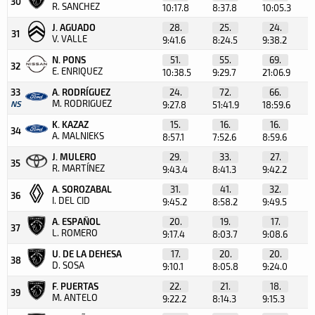
30
R. SANCHEZ
10:17.8
8:37.8
10:05.3
J. AGUADO
28.
25.
24.
31
V. VALLE
9:41.6
8:24.5
9:38.2
N. PONS
51.
55.
69.
32
E. ENRIQUEZ
10:38.5
9:29.7
21:06.9
33
A. RODRÍGUEZ
24.
72.
66.
M. RODRIGUEZ
NS
9:27.8
51:41.9
18:59.6
K. KAZAZ
15.
16.
16.
34
A. MALNIEKS
8:57.1
7:52.6
8:59.6
J. MULERO
29.
33.
27.
35
R. MARTÍNEZ
9:43.4
8:41.3
9:42.2
A. SOROZABAL
31.
41.
32.
36
I. DEL CID
9:45.2
8:58.2
9:49.5
A. ESPAÑOL
20.
19.
17.
37
L. ROMERO
9:17.4
8:03.7
9:08.6
U. DE LA DEHESA
17.
20.
20.
38
D. SOSA
9:10.1
8:05.8
9:24.0
F. PUERTAS
22.
21.
18.
39
M. ANTELO
9:22.2
8:14.3
9:15.3