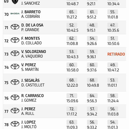
69
J. SANCHEZ
10:48.7
9:21.1
10:34.4
J. BARRETO
65.
61.
55.
70
A. CEBRIÁN
11:27.2
9:51.2
11:01.8
D. DE LA OSA
52.
48.
47.
71
P. GRANDE
10:42.5
9:15.1
10:35.6
F. MONTES
62.
54.
51.
72
D. COLLADO
11:08.8
9:26.6
10:50.6
V. SOLORZANO
53.
59.
73
RETIRADO
A. VAQUEIRO
10:43.3
9:36.1
V. PEREZ
60.
60.
49.
74
S. MARTÍN
10:58.0
9:37.6
10:47.2
68.
68.
53.
J. SEGALÀS
75
D. CASTELLET
12:22.0
10:49.8
11:01.1
R. CARRASCO
71.
64.
58.
76
J. GOMEZ
15:09.6
9:56.3
11:24.4
J. PEREZ
72.
57.
56.
77
A. RULL
17:17.2
9:34.2
11:03.8
J. LOPEZ
63.
56.
54.
78
J. MOLTÓ
11:09.3
9:33.2
11:01.3