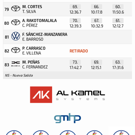
M. CORTES
69.
66.
60.
79
T. SILVA
12:36.7
10:17.8
11:50.6
A. RAKOTOMALALA
70.
67.
61.
80
C. PÉREZ
12:39.3
10:32.9
12:12.7
F. SÁNCHEZ-MANZANERA
81
E. BARROSO
P. CARRASCO
82
RETIRADO
E. VILLENA
M. PEÑAS
73.
69.
63.
83
C. FERNANDEZ
17:42.7
12:15.1
17:31.6
NS - Nueva Salida