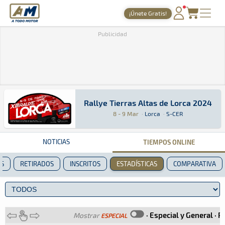
A Todo Motor
· Revista del motor desde 1999
¡Únete Gratis!
PORTADA
Publicidad
TIEMPOS ONLINE
NOTICIAS
AGENDA
Rallye Tierras Altas de Lorca 2024
Rallye Tierras Altas de Lorca 2024
Tierra · Rallye Tierras Altas de Lorca 2024 · 
Lorca
Lorca
GALERÍAS
8 - 9 Mar
·
Lorca
·
S-CER
TIENDA
NOTICIAS
TIEMPOS ONLINE
ARCHIVO
ES
RETIRADOS
INSCRITOS
ESTADÍSTICAS
COMPARATIVA
·
Especial y General
·
Po
Mostrar
ESPECIAL