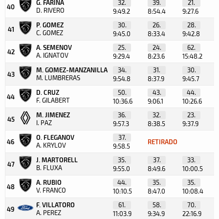
G. FARIÑA
32.
39.
21.
40
D. RIVERO
9:49.2
8:54.4
9:27.6
P. GOMEZ
30.
26.
28.
41
C. GOMEZ
9:45.0
8:33.4
9:42.8
A. SEMENOV
25.
24.
62.
42
A. IGNATOV
9:29.4
8:23.6
15:48.2
M. GOMEZ-MANZANILLA
34.
31.
30.
43
M. LUMBRERAS
9:54.8
8:37.9
9:45.7
D. CRUZ
50.
43.
44.
44
F. GILABERT
10:36.6
9:06.1
10:26.6
M. JIMENEZ
36.
32.
23.
45
I. PAZ
9:57.3
8:38.5
9:37.9
O. FLEGANOV
37.
46
RETIRADO
A. KRYLOV
9:58.5
J. MARTORELL
35.
37.
33.
47
B. FLUXA
9:55.0
8:49.6
10:00.5
A. RUBIO
44.
35.
35.
48
V. FRANCO
10:10.5
8:47.0
10:08.4
F. VILLATORO
61.
58.
70.
49
A. PEREZ
11:03.9
9:34.9
22:16.9