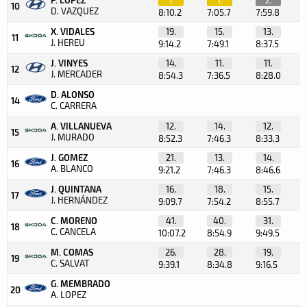
10
D. VAZQUEZ
8:10.2
7:05.7
7:59.8
X. VIDALES
19.
15.
13.
11
J. HEREU
9:14.2
7:49.1
8:37.5
J. VINYES
14.
11.
11.
12
J. MERCADER
8:54.3
7:36.5
8:28.0
D. ALONSO
14
C. CARRERA
A. VILLANUEVA
12.
14.
12.
15
J. MURADO
8:52.3
7:46.3
8:33.3
J. GOMEZ
21.
13.
14.
16
A. BLANCO
9:21.2
7:46.3
8:46.6
J. QUINTANA
16.
18.
15.
17
J. HERNÁNDEZ
9:09.7
7:54.2
8:55.7
C. MORENO
41.
40.
31.
18
C. CANCELA
10:07.2
8:54.9
9:49.5
M. COMAS
26.
28.
19.
19
C. SALVAT
9:39.1
8:34.8
9:16.5
G. MEMBRADO
20
A. LOPEZ