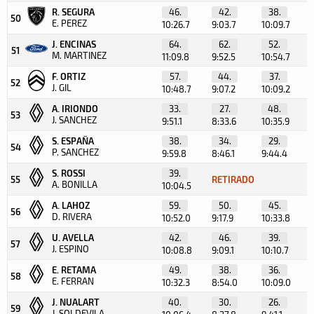
R. SEGURA
46.
42.
38.
50
E. PEREZ
10:26.7
9:03.7
10:09.7
J. ENCINAS
64.
62.
52.
51
M. MARTINEZ
11:09.8
9:52.5
10:54.7
F. ORTIZ
57.
44.
37.
52
J. GIL
10:48.7
9:07.2
10:09.2
A. IRIONDO
33.
27.
48.
53
J. SANCHEZ
9:51.1
8:33.6
10:35.9
S. ESPAÑA
38.
34.
29.
54
P. SANCHEZ
9:59.8
8:46.1
9:44.4
S. ROSSI
39.
55
RETIRADO
A. BONILLA
10:04.5
A. LAHOZ
59.
50.
45.
56
D. RIVERA
10:52.0
9:17.9
10:33.8
U. AVELLA
42.
46.
39.
57
J. ESPINO
10:08.8
9:09.1
10:10.7
E. RETAMA
49.
38.
36.
58
E. FERRAN
10:32.3
8:54.0
10:09.0
J. NUALART
40.
30.
26.
59
J. SOLDEVILA