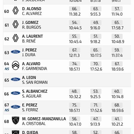
10:06.4
8:37.8
9:41.1
D. ALONSO
66.
63.
57.
60
C. ALVAREZ
11:38.2
9:55.3
11:14.0
J. GOMEZ
54.
49.
65.
61
R. BURGOS
10:44.5
9:16.0
17:58.7
A. LAURENT
55.
51.
50.
62
B. RENÉ
10:45.4
9:18.2
10:48.9
J. PEREZ
67.
65.
59.
63
J. DURA
12:11.3
10:17.5
11:37.4
64
A. ALVARO
74.
70.
67.
F. GARMENDIA
NS
18:57.1
17:52.6
18:59.6
A. LEON
65
S. SAN ROMAN
S. ALBANCHEZ
48.
53.
40.
66
S. AGUILAR
10:32.2
9:25.5
10:14.8
67
E. PEREZ
75.
71.
68.
S. FERRIZ
NS
18:57.1
17:52.6
18:59.6
M. GOMEZ-MANZANILLA
56.
47.
41.
68
A. CRISTOBAL
10:47.0
9:13.9
10:21.2
D. OJEDA
58.
52.
46.