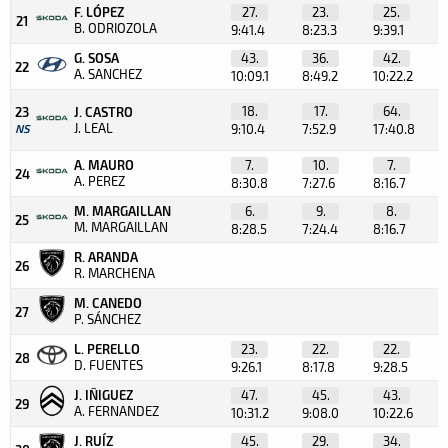
F. LÓPEZ
27.
23.
25.
21
B. ODRIOZOLA
9:41.4
8:23.3
9:39.1
G. SOSA
43.
36.
42.
22
A. SANCHEZ
10:09.1
8:49.2
10:22.2
18.
17.
64.
23
J. CASTRO
J. LEAL
NS
9:10.4
7:52.9
17:40.8
A. MAURO
7.
10.
7.
24
A. PEREZ
8:30.8
7:27.6
8:16.7
M. MARGAILLAN
6.
9.
8.
25
M. MARGAILLAN
8:28.5
7:24.4
8:16.7
R. ARANDA
26
R. MARCHENA
M. CANEDO
27
P. SÁNCHEZ
L. PERELLO
23.
22.
22.
28
D. FUENTES
9:26.1
8:17.8
9:28.5
J. IÑIGUEZ
47.
45.
43.
29
A. FERNANDEZ
10:31.2
9:08.0
10:22.6
J. RUÍZ
45.
29.
34.