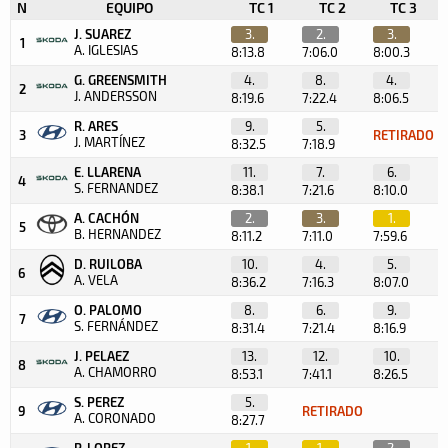
N
EQUIPO
TC 1
TC 2
TC 3
J. SUAREZ
3.
2.
3.
1
A. IGLESIAS
8:13.8
7:06.0
8:00.3
G. GREENSMITH
4.
8.
4.
2
J. ANDERSSON
8:19.6
7:22.4
8:06.5
R. ARES
9.
5.
3
RETIRADO
J. MARTÍNEZ
8:32.5
7:18.9
E. LLARENA
11.
7.
6.
4
S. FERNANDEZ
8:38.1
7:21.6
8:10.0
A. CACHÓN
2.
3.
1.
5
B. HERNANDEZ
8:11.2
7:11.0
7:59.6
D. RUILOBA
10.
4.
5.
6
A. VELA
8:36.2
7:16.3
8:07.0
O. PALOMO
8.
6.
9.
7
S. FERNÁNDEZ
8:31.4
7:21.4
8:16.9
J. PELAEZ
13.
12.
10.
8
A. CHAMORRO
8:53.1
7:41.1
8:26.5
S. PEREZ
5.
9
RETIRADO
A. CORONADO
8:27.7
P. LOPEZ
1.
1.
2.