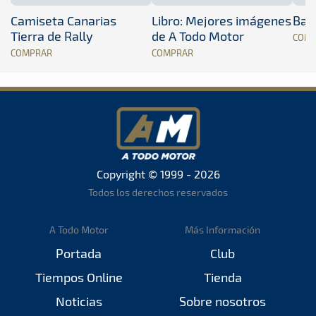
Camiseta Canarias
Libro: Mejores imágenes
Band
Tierra de Rally
de A Todo Motor
COM
COMPRAR
COMPRAR
Copyright © 1999 - 2026
Todos los derechos reservados
A Todo Motor
Más Información
Portada
Club
Tiempos Online
Tienda
Noticias
Sobre nosotros