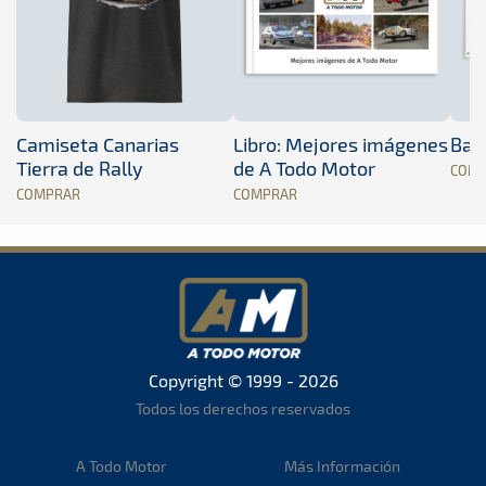
Camiseta Canarias
Libro: Mejores imágenes
Band
Tierra de Rally
de A Todo Motor
COM
COMPRAR
COMPRAR
Copyright © 1999 - 2026
Todos los derechos reservados
A Todo Motor
Más Información