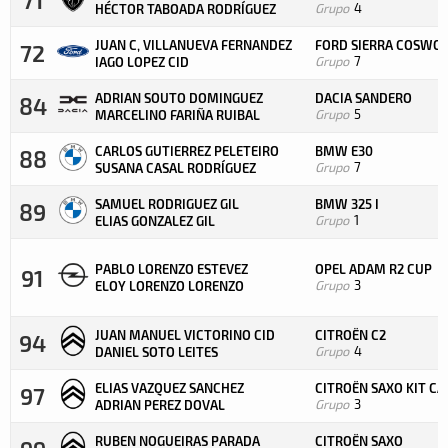
Grupo
4
HÉCTOR TABOADA RODRÍGUEZ
JUAN C, VILLANUEVA FERNANDEZ
FORD SIERRA COSWO
72
Grupo
7
IAGO LOPEZ CID
ADRIAN SOUTO DOMINGUEZ
DACIA SANDERO
84
Grupo
5
MARCELINO FARIÑA RUIBAL
CARLOS GUTIERREZ PELETEIRO
BMW E30
88
Grupo
7
SUSANA CASAL RODRÍGUEZ
SAMUEL RODRIGUEZ GIL
BMW 325 I
89
Grupo
1
ELIAS GONZALEZ GIL
PABLO LORENZO ESTEVEZ
OPEL ADAM R2 CUP
91
Grupo
3
ELOY LORENZO LORENZO
JUAN MANUEL VICTORINO CID
CITROËN C2
94
Grupo
4
DANIEL SOTO LEITES
ELIAS VAZQUEZ SANCHEZ
CITROËN SAXO KIT CA
97
Grupo
3
ADRIAN PEREZ DOVAL
RUBEN NOGUEIRAS PARADA
CITROËN SAXO