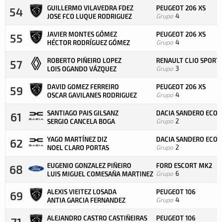
GUILLERMO VILAVEDRA FDEZ
PEUGEOT 206 XS
54
Grupo
4
JOSE FCO LUQUE RODRIGUEZ
JAVIER MONTES GÓMEZ
PEUGEOT 206 XS
55
Grupo
4
HÉCTOR RODRÍGUEZ GÓMEZ
ROBERTO PIÑEIRO LOPEZ
RENAULT CLIO SPORT
57
Grupo
3
LOIS OGANDO VÁZQUEZ
DAVID GOMEZ FERREIRO
PEUGEOT 206 XS
59
Grupo
4
OSCAR GAVILANES RODRIGUEZ
SANTIAGO PAIS GILSANZ
DACIA SANDERO ECO 
61
Grupo
2
SERGIO CANCELA BOGA
YAGO MARTÍNEZ DIZ
DACIA SANDERO ECO 
62
Grupo
2
NOEL CLARO PORTAS
EUGENIO GONZALEZ PIÑEIRO
FORD ESCORT MK2
68
Grupo
6
LUIS MIGUEL COMESAÑA MARTINEZ
ALEXIS VIEITEZ LOSADA
PEUGEOT 106
69
Grupo
4
ANTIA GARCIA FERNANDEZ
ALEJANDRO CASTRO CASTIÑEIRAS
PEUGEOT 106
71