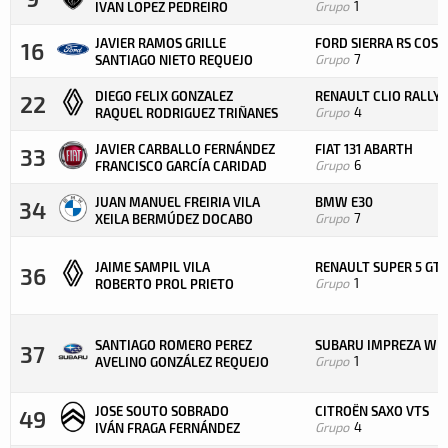
Grupo
1
IVAN LOPEZ PEDREIRO
JAVIER RAMOS GRILLE
FORD SIERRA RS CO
16
Grupo
7
SANTIAGO NIETO REQUEJO
DIEGO FELIX GONZALEZ
RENAULT CLIO RALLY5
22
Grupo
4
RAQUEL RODRIGUEZ TRIÑANES
JAVIER CARBALLO FERNÁNDEZ
FIAT 131 ABARTH
33
Grupo
6
FRANCISCO GARCÍA CARIDAD
JUAN MANUEL FREIRIA VILA
BMW E30
34
Grupo
7
XEILA BERMÚDEZ DOCABO
JAIME SAMPIL VILA
RENAULT SUPER 5 GT
36
Grupo
1
ROBERTO PROL PRIETO
SANTIAGO ROMERO PEREZ
SUBARU IMPREZA WR
37
Grupo
1
AVELINO GONZÁLEZ REQUEJO
JOSE SOUTO SOBRADO
CITROËN SAXO VTS
49
Grupo
4
IVÁN FRAGA FERNÁNDEZ