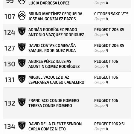
99
Grupo
4
LUCIA DARROSA LOPEZ
BRUNO MARTÍNEZ CERQUEIRA
CITROËN SAXO VTS
107
Grupo
4
JOSE AN. GONZALEZ PAZOS
ADRIÁN RODRÍGUEZ PRADO
PEUGEOT 206 XS
124
Grupo
4
ANTONIO VAZQUEZ RODRIGUEZ
DAVID COSTAS COMESAÑA
PEUGEOT 206 XS
127
Grupo
4
SAMUEL RODRIGUEZ PUGA
ANDRES PÉREZ IGLESIAS
PEUGEOT 106
130
Grupo
4
AGUSTIN GOMEZ RODRÍGUEZ
MIGUEL VAZQUEZ DIAZ
PEUGEOT 106
131
Grupo
4
ESPERANZA GAIOSO CABALEIRO
FRANCISCO CONDE ROMERO
PEUGEOT 106
132
Grupo
4
TERESA CONDE ROMERO
DAVID DE LA FUENTE SENDON
PEUGEOT 106 XSI
134
Grupo
4
CARLA GOMEZ NIETO