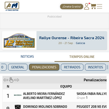
A Todo Motor
· Revista del motor desde 1999
¡Únete Gratis!
PORTADA
Publicidad
TIEMPOS ONLINE
NOTICIAS
Rallye Ourense - Ribeira Sacra 2024
Rallye Ourense - Ribeira Sacra 2024
Rally · Rallye Ourense - Ribeira Sacra 2024: A
Galicia
Galicia
20 - 21 Sep
·
Galicia
AGENDA
GALERÍAS
NOTICIAS
TIEMPOS ONLINE
TIENDA
TO
GENERAL
PENALIZACIONES
RETIRADOS
INSCRITOS
ARCHIVO
Penalizaciones
N
EQUIPO
ALBERTO MEIRA FERNÁNDEZ
SKODA FABIA RALLYE 
1
Grupo
1
AVELINO MARTÍNEZ LÓPEZ
DOMINGO MOLINOS SOBRADO
PEUGEOT 208 N5 EVO
9