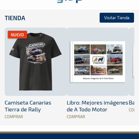
TIENDA
Visitar Tienda
NUEVO
Camiseta Canarias
Libro: Mejores imágenes
Band
Tierra de Rally
de A Todo Motor
COM
COMPRAR
COMPRAR