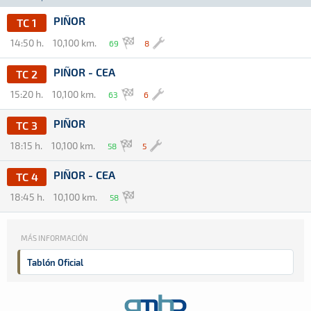
PIÑOR
TC 1
14:50 h.
10,100 km.
69
8
PIÑOR - CEA
TC 2
15:20 h.
10,100 km.
63
6
PIÑOR
TC 3
18:15 h.
10,100 km.
58
5
PIÑOR - CEA
TC 4
18:45 h.
10,100 km.
58
MÁS INFORMACIÓN
Tablón Oficial