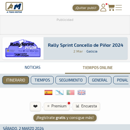
A Todo Motor
· Revista del motor desde 1999
¡Quitar publi!
PORTADA
Publicidad
TIEMPOS ONLINE
NOTICIAS
Rally Sprint Concello de Piñor 2024
Rally Sprint Concello de Piñor 2024
Rally Sprint · Rally Sprint Concello de Piñor 
Galicia
Galicia
2 Mar
·
Galicia
AGENDA
GALERÍAS
NOTICIAS
TIEMPOS ONLINE
TIENDA
ITINERARIO
TIEMPOS
SEGUIMIENTO
GENERAL
PENALI
ARCHIVO
❤️
·
·
⭐ Premium
📊 Encuesta
¡Regístrate
gratis
y consigue más!
SÁBADO, 2 MARZO 2024