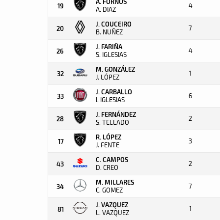
A. FORNOS
4
19
A. DIAZ
J. COUCEIRO
7
20
B. NUÑEZ
J. FARIÑA
4
26
S. IGLESIAS
M. GONZÁLEZ
1
32
J. LÓPEZ
J. CARBALLO
6
33
I. IGLESIAS
J. FERNÁNDEZ
2
28
S. TELLADO
R. LÓPEZ
3
17
J. FENTE
C. CAMPOS
2
43
D. CREO
M. MILLARES
7
34
C. GOMEZ
J. VAZQUEZ
1
81
L. VAZQUEZ