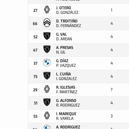
J. OTERO
1
27
D. GONZÁLEZ
D. TROITIÑO
4
66
D. FERNÁNDEZ
G. VAL
4
52
D. AREAN
A. PRESAS
4
47
N. GIL
G. DÍAZ
4
37
P. VAZQUEZ
L. CUIÑA
4
75
I. GONZALEZ
R. IGLESIAS
7
29
F. MARTÍNEZ
G. ALFONSO
4
51
R. RODRIGUEZ
I. MAREQUE
3
55
R. VARELA
A. RODRIGUEZ