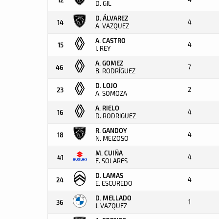
D. GIL
D. ÁLVAREZ
4
14
A. VAZQUEZ
A. CASTRO
4
15
I. REY
A. GOMEZ
7
46
B. RODRÍGUEZ
D. LOJO
2
23
A. SOMOZA
A. RIELO
4
16
D. RODRIGUEZ
R. GANDOY
4
18
N. MEIZOSO
M. CUIÑA
4
41
E. SOLARES
D. LAMAS
4
24
E. ESCUREDO
D. MELLADO
1
36
J. VAZQUEZ