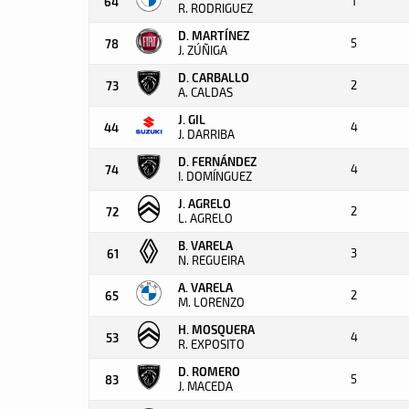
1
64
R. RODRIGUEZ
D. MARTÍNEZ
5
78
J. ZÚÑIGA
D. CARBALLO
2
73
A. CALDAS
J. GIL
4
44
J. DARRIBA
D. FERNÁNDEZ
4
74
I. DOMÍNGUEZ
J. AGRELO
2
72
L. AGRELO
B. VARELA
3
61
N. REGUEIRA
A. VARELA
2
65
M. LORENZO
H. MOSQUERA
4
53
R. EXPOSITO
D. ROMERO
5
83
J. MACEDA