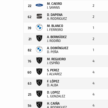
M. CAEIRO
2
22
I. SAYANS
D. DAPENA
2
62
A. RODRIGUEZ
M. BLANCO
1
39
I. FERREIRO
A. BERMÚDEZ
2
21
J. RODIÑO
A. DOMÍNGUEZ
1
82
D. PEÑA
M. REGUEIRO
4
76
J. ESPIÑO
S. PEREZ
4
60
I. ALVAREZ
F. LÓPEZ
4
63
D. ALBA
D. LOPEZ
4
25
L. GONZALEZ
H. CAIÑA
4
54
A. RODRIGUEZ