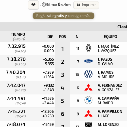
❤️
·
⏱️
Ritmo:
🔒 s/km
·
🖨️ Imprimir
¡Regístrate
gratis
y consigue más!
Clas
TIEMPO
DIF
POS
N
EQUIPO
(KM/H)
7:32.915
+0.000
J. MARTÍNEZ
1
11
+0.000
J. VÁZQUEZ
(84,65)
7:38.270
+5.355
J. PAZOS
2
7
+5.355
D. CALVO
(83,66)
7:40.204
+7.289
J. RAMOS
3
10
+1.934
Á. MOURE
(83,31)
7:42.047
+9.132
A. FERNANDEZ
4
6
+1.843
A. GONZALEZ
(82,98)
7:44.491
+11.576
A. CAMPAÑA
5
8
+2.444
M. RAIDO
(82,54)
7:45.221
+12.306
A. PAMPILLON
6
9
+0.730
J. LAGE
(82,41)
7:48.074
+15.159
M. LORENZO
7
12