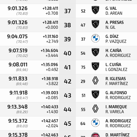
9:01.326
+1:28.411
G. VAL
37
52
+0.708
D. AREAN
(70,83)
9:01.326
+1:28.411
A. PRESAS
38
47
+0.000
N. GIL
(70,83)
9:04.075
+1:31.160
G. DÍAZ
39
37
+2.749
P. VAZQUEZ
(70,47)
9:07.519
+1:34.604
H. CAIÑA
40
54
+3.444
A. RODRIGUEZ
(70,02)
9:08.011
+1:35.096
L. CUIÑA
41
75
+0.492
I. GONZALEZ
(69,96)
9:11.833
+1:38.918
R. IGLESIAS
42
29
+3.822
F. MARTÍNEZ
(69,48)
9:11.918
+1:39.003
G. ALFONSO
43
51
+0.085
R. RODRIGUEZ
(69,47)
9:13.348
+1:40.433
I. MAREQUE
44
55
+1.430
R. VARELA
(69,29)
9:15.372
+1:42.457
A. RODRIGUEZ
45
64
+2.024
R. RODRIGUEZ
(69,03)
9:15.378
+1:42.463
D. MARTÍNEZ