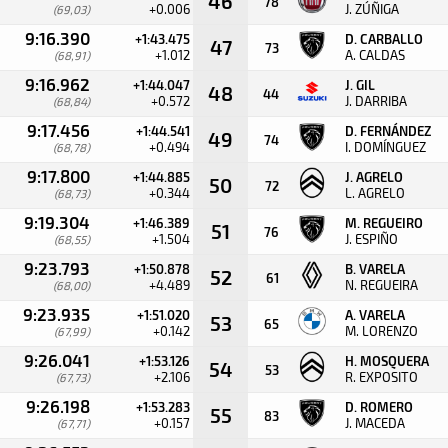
46
78
+0.006
J. ZÚÑIGA
(69,03)
9:16.390
+1:43.475
D. CARBALLO
47
73
+1.012
A. CALDAS
(68,91)
9:16.962
+1:44.047
J. GIL
48
44
+0.572
J. DARRIBA
(68,84)
9:17.456
+1:44.541
D. FERNÁNDEZ
49
74
+0.494
I. DOMÍNGUEZ
(68,78)
9:17.800
+1:44.885
J. AGRELO
50
72
+0.344
L. AGRELO
(68,73)
9:19.304
+1:46.389
M. REGUEIRO
51
76
+1.504
J. ESPIÑO
(68,55)
9:23.793
+1:50.878
B. VARELA
52
61
+4.489
N. REGUEIRA
(68,00)
9:23.935
+1:51.020
A. VARELA
53
65
+0.142
M. LORENZO
(67,99)
9:26.041
+1:53.126
H. MOSQUERA
54
53
+2.106
R. EXPOSITO
(67,73)
9:26.198
+1:53.283
D. ROMERO
55
83
+0.157
J. MACEDA
(67,71)