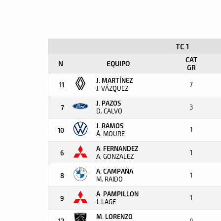
TC 1
CAT
N
EQUIPO
GR
J. MARTÍNEZ
7
11
J. VÁZQUEZ
J. PAZOS
3
7
D. CALVO
J. RAMOS
1
10
Á. MOURE
A. FERNANDEZ
1
6
A. GONZALEZ
A. CAMPAÑA
1
8
M. RAIDO
A. PAMPILLON
1
9
J. LAGE
M. LORENZO
4
12