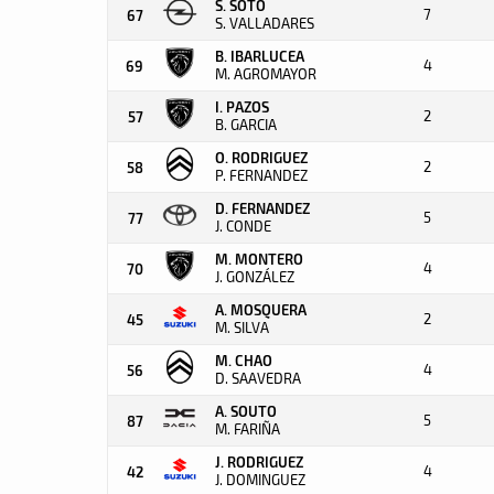
S. SOTO
7
67
S. VALLADARES
B. IBARLUCEA
4
69
M. AGROMAYOR
I. PAZOS
2
57
B. GARCIA
O. RODRIGUEZ
2
58
P. FERNANDEZ
D. FERNANDEZ
5
77
J. CONDE
M. MONTERO
4
70
J. GONZÁLEZ
A. MOSQUERA
2
45
M. SILVA
M. CHAO
4
56
D. SAAVEDRA
A. SOUTO
5
87
M. FARIÑA
J. RODRIGUEZ
4
42
J. DOMINGUEZ