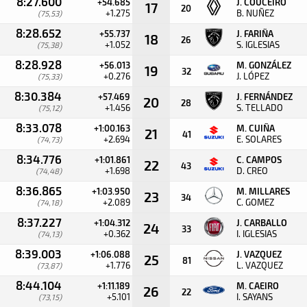
8:27.600
+54.685
J. COUCEIRO
17
20
+1.275
B. NUÑEZ
(75,53)
8:28.652
+55.737
J. FARIÑA
18
26
+1.052
S. IGLESIAS
(75,38)
8:28.928
+56.013
M. GONZÁLEZ
19
32
+0.276
J. LÓPEZ
(75,33)
8:30.384
+57.469
J. FERNÁNDEZ
20
28
+1.456
S. TELLADO
(75,12)
8:33.078
+1:00.163
M. CUIÑA
21
41
+2.694
E. SOLARES
(74,73)
8:34.776
+1:01.861
C. CAMPOS
22
43
+1.698
D. CREO
(74,48)
8:36.865
+1:03.950
M. MILLARES
23
34
+2.089
C. GOMEZ
(74,18)
8:37.227
+1:04.312
J. CARBALLO
24
33
+0.362
I. IGLESIAS
(74,13)
8:39.003
+1:06.088
J. VAZQUEZ
25
81
+1.776
L. VAZQUEZ
(73,87)
8:44.104
+1:11.189
M. CAEIRO
26
22
+5.101
I. SAYANS
(73,15)