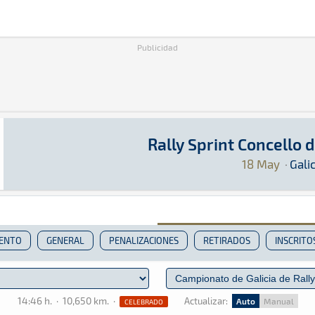
Publicidad
Rally Sprint Concello 
Rally Sprint Concello de Silleda 2024
Rally Sprint · Rally Sprint Concello de Silled
Galicia
Galicia
18 May
·
Galic
IENTO
GENERAL
PENALIZACIONES
RETIRADOS
INSCRITO
14:46 h.
·
10,650 km.
·
Actualizar:
Auto
Manual
CELEBRADO