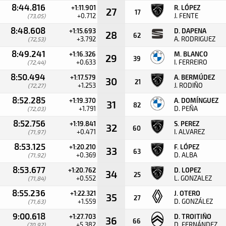
8:44.816
+1:11.901
R. LÓPEZ
27
17
+0.712
J. FENTE
(73,05)
8:48.608
+1:15.693
D. DAPENA
28
62
+3.792
A. RODRIGUEZ
(72,53)
8:49.241
+1:16.326
M. BLANCO
29
39
+0.633
I. FERREIRO
(72,44)
8:50.494
+1:17.579
A. BERMÚDEZ
30
21
+1.253
J. RODIÑO
(72,27)
8:52.285
+1:19.370
A. DOMÍNGUEZ
31
82
+1.791
D. PEÑA
(72,03)
8:52.756
+1:19.841
S. PEREZ
32
60
+0.471
I. ALVAREZ
(71,97)
8:53.125
+1:20.210
F. LÓPEZ
33
63
+0.369
D. ALBA
(71,92)
8:53.677
+1:20.762
D. LOPEZ
34
25
+0.552
L. GONZALEZ
(71,84)
8:55.236
+1:22.321
J. OTERO
35
27
+1.559
D. GONZÁLEZ
(71,63)
9:00.618
+1:27.703
D. TROITIÑO
36
66
+5.382
D. FERNÁNDEZ
(70,92)