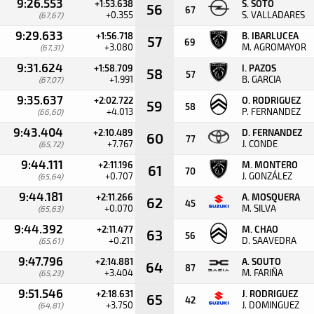
9:26.553
+1:53.638
S. SOTO
56
67
+0.355
S. VALLADARES
(67,67)
9:29.633
+1:56.718
B. IBARLUCEA
57
69
+3.080
M. AGROMAYOR
(67,31)
9:31.624
+1:58.709
I. PAZOS
58
57
+1.991
B. GARCIA
(67,07)
9:35.637
+2:02.722
O. RODRIGUEZ
59
58
+4.013
P. FERNANDEZ
(66,60)
9:43.404
+2:10.489
D. FERNANDEZ
60
77
+7.767
J. CONDE
(65,72)
9:44.111
+2:11.196
M. MONTERO
61
70
+0.707
J. GONZÁLEZ
(65,64)
9:44.181
+2:11.266
A. MOSQUERA
62
45
+0.070
M. SILVA
(65,63)
9:44.392
+2:11.477
M. CHAO
63
56
+0.211
D. SAAVEDRA
(65,61)
9:47.796
+2:14.881
A. SOUTO
64
87
+3.404
M. FARIÑA
(65,23)
9:51.546
+2:18.631
J. RODRIGUEZ
65
42
+3.750
J. DOMINGUEZ
(64,81)