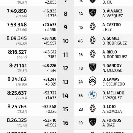
+2.853
D. GIL
(81,91)
7:49.850
+16.935
D. ÁLVAREZ
8
14
+1.776
A. VAZQUEZ
(81,60)
7:53.348
+20.433
A. CASTRO
9
15
+3.498
I. REY
(81,00)
8:09.345
+36.430
A. GOMEZ
10
46
+15.997
B. RODRÍGUEZ
(78,35)
8:16.527
+43.612
A. RIELO
11
16
+7.182
D. RODRIGUEZ
(77,22)
8:21.141
+48.226
R. GANDOY
12
18
+4.614
N. MEIZOSO
(76,51)
8:24.162
+51.247
D. LAMAS
13
24
+3.021
E. ESCUREDO
(76,05)
8:25.637
+52.722
D. MELLADO
14
36
+1.475
J. VAZQUEZ
(75,83)
8:25.763
+52.848
D. LOJO
15
23
+0.126
A. SOMOZA
(75,81)
8:26.325
+53.410
A. FORNOS
16
19
+0.562
A. DIAZ
(75,72)