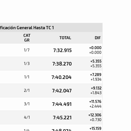
ificación General Hasta TC 1
CAT
TOTAL
DIF
GR
+0.000
7:32.915
1/7
+0.000
+5.355
7:38.270
1/3
+5.355
+7.289
7:40.204
1/1
+1.934
+9.132
7:42.047
2/1
+1.843
+11.576
7:44.491
3/1
+2.444
+12.306
7:45.221
4/1
+0.730
+15.159
7:48.074
1/4