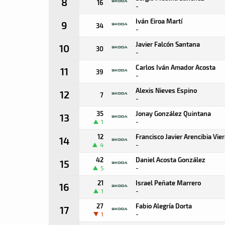
8
16
-
Iván Eiroa Martí
9
34
-
Javier Falcón Santana
10
30
-
Carlos Iván Amador Acosta
11
39
-
Alexis Nieves Espino
12
7
-
35
Jonay González Quintana
13
-
1
12
Francisco Javier Arencibia Vie
14
-
4
42
Daniel Acosta González
15
-
5
21
Israel Peñate Marrero
16
-
1
27
Fabio Alegría Dorta
17
-
1