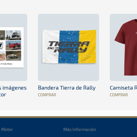
es imágenes
Bandera Tierra de Rally
Camiseta R
tor
COMPRAR
COMPRAR
o Motor
Más Información