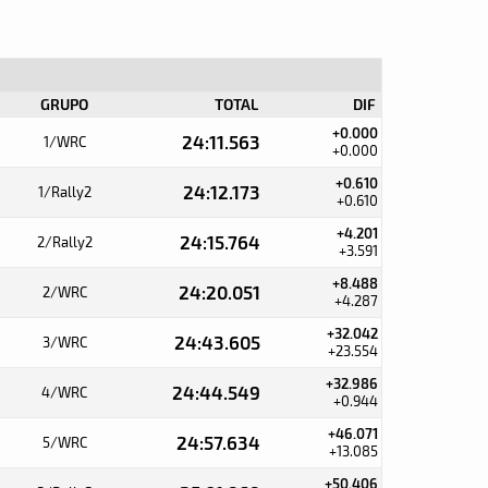
GRUPO
TOTAL
DIF
+0.000
24:11.563
1/WRC
+0.000
+0.610
24:12.173
1/Rally2
+0.610
+4.201
24:15.764
2/Rally2
+3.591
+8.488
24:20.051
2/WRC
+4.287
+32.042
24:43.605
3/WRC
+23.554
+32.986
24:44.549
4/WRC
+0.944
+46.071
24:57.634
5/WRC
+13.085
+50.406