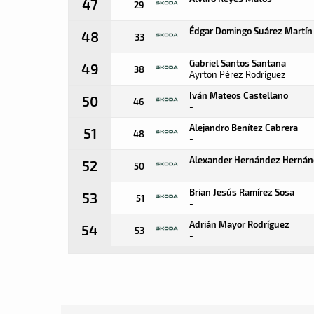
47
29
-
Édgar Domingo Suárez Martín
48
33
-
Gabriel Santos Santana
49
38
Ayrton Pérez Rodríguez
Iván Mateos Castellano
50
46
-
Alejandro Benítez Cabrera
51
48
-
Alexander Hernández Herná
52
50
-
Brian Jesús Ramírez Sosa
53
51
-
Adrián Mayor Rodríguez
54
53
-