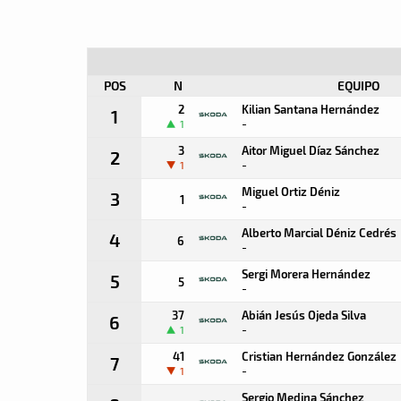
POS
N
EQUIPO
2
Kilian Santana Hernández
1
-
1
3
Aitor Miguel Díaz Sánchez
2
-
1
Miguel Ortiz Déniz
3
1
-
Alberto Marcial Déniz Cedrés
4
6
-
Sergi Morera Hernández
5
5
-
37
Abián Jesús Ojeda Silva
6
-
1
41
Cristian Hernández González
7
-
1
Sergio Medina Sánchez