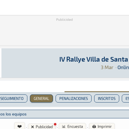
Publicidad
IV Rallye Villa de Santa
IV Rallye Villa de Santa Brígida Virtual
SimRacing · IV Rallye Villa de Santa Brígida V
Online
Online
3 Mar
·
Onli
SEGUIMIENTO
GENERAL
PENALIZACIONES
INSCRITOS
E
❤️
·
·
·
📊 Encuesta
🖨️ Imprimir
❌ Publicidad