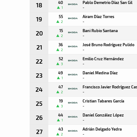
40
Pablo Demetrio Díaz San Gil
18
-
1
55
Airam Díaz Torres
19
-
2
15
Bani Rubio Santana
20
-
2
36
José Bruno Rodríguez Pulido
21
-
2
52
Emilio Cruz Hernández
22
-
3
49
Daniel Medina Díaz
23
-
1
47
Francisco Javier Rodríguez Ca
24
-
2
19
Cristian Tabares García
25
-
3
44
Daniel González López
26
-
1
43
Adrián Delgado Yedra
27
-
2