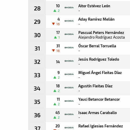
10
Aitor Estévez León
28
-
2
4
Aday Ramírez Melián
29
-
16
17
Pascual Peters Hernández
30
Alejandro Rodríguez Acosta
1
31
Óscar Berral Torruella
31
-
16
Jesús Rodríguez Toledo
32
14
-
9
Miguel Ángel Fleitas Díaz
33
-
2
18
Agustín Fleitas Díaz
34
-
2
11
Yauci Betancor Betancor
35
-
2
45
Isaac Armas Caraballo
36
-
2
20
Rafael Iglesias Fernández
37