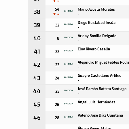
-
4
54
Mario Acosta Morales
38
-
4
Diego Bustabad Insúa
39
32
-
Ariday Bonilla Delgado
40
8
-
Eloy Rivero Casalla
41
22
-
Alejandro Miguel Febles Rodr
42
23
-
Guayre Castellano Artiles
43
24
-
José Ramón Batista Santiago
44
25
-
Ángel Luis Hernández
45
26
-
Valerio Jose Díaz Quintana
46
28
-
Álvaro Reyes Matos