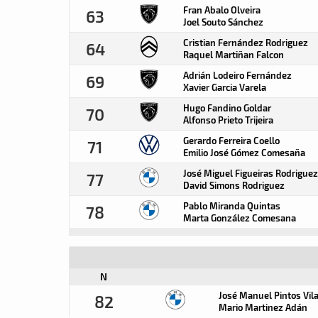
Fran Abalo Olveira
63
Joel Souto Sánchez
Cristian Fernández Rodriguez
64
Raquel Martiñan Falcon
Adrián Lodeiro Fernández
69
Xavier Garcia Varela
Hugo Fandino Goldar
70
Alfonso Prieto Trijeira
Gerardo Ferreira Coello
71
Emilio José Gómez Comesaña
José Miguel Figueiras Rodriguez
77
David Simons Rodriguez
Pablo Miranda Quintas
78
Marta González Comesana
N
José Manuel Pintos Vil
82
Mario Martinez Adán