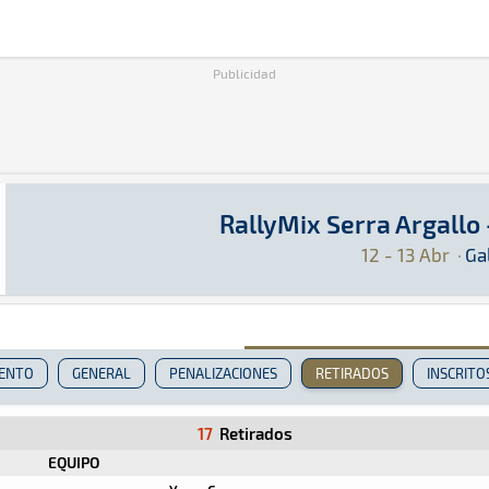
Publicidad
RallyMix Serra Argallo 
RallyMix Serra Argallo - Figueiró 2025
Rally · RallyMix Serra Argallo - Figueiró 2025
Galicia
Galicia
12 - 13 Abr
·
Gal
IENTO
GENERAL
PENALIZACIONES
RETIRADOS
INSCRITO
17
Retirados
EQUIPO