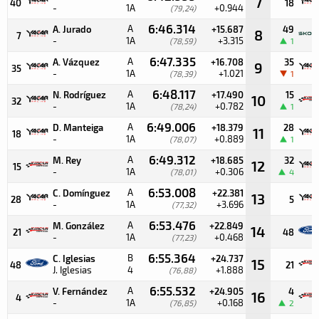
7
40
18
-
1A
+0.944
(79,24)
6:46.314
A
A. Jurado
+15.687
49
8
7
-
1A
+3.315
(78,59)
1
6:47.335
A
A. Vázquez
+16.708
35
9
35
-
1A
+1.021
(78,39)
1
6:48.117
A
N. Rodríguez
+17.490
15
10
32
-
1A
+0.782
(78,24)
1
6:49.006
A
D. Manteiga
+18.379
28
11
18
-
1A
+0.889
(78,07)
1
6:49.312
A
M. Rey
+18.685
32
12
15
-
1A
+0.306
(78,01)
4
6:53.008
A
C. Domínguez
+22.381
13
28
5
-
1A
+3.696
(77,32)
6:53.476
A
M. González
+22.849
14
21
48
-
1A
+0.468
(77,23)
6:55.364
B
C. Iglesias
+24.737
15
48
21
J. Iglesias
4
+1.888
(76,88)
6:55.532
A
V. Fernández
+24.905
4
16
4
-
1A
+0.168
(76,85)
2