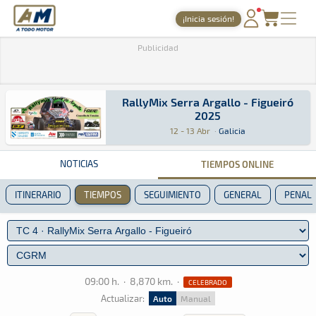
A Todo Motor
· Revista del motor desde 1999
¡Inicia sesión!
PORTADA
Publicidad
TIEMPOS ONLINE
RallyMix Serra Argallo - Figueiró
NOTICIAS
2025
RallyMix Serra Argallo - Figueiró 2025
Rally · RallyMix Serra Argallo - Figueiró 2025
Galicia
Galicia
AGENDA
12 - 13 Abr
·
Galicia
GALERÍAS
NOTICIAS
TIEMPOS ONLINE
TIENDA
ITINERARIO
TIEMPOS
SEGUIMIENTO
GENERAL
PENALI
ARCHIVO
09:00 h.
·
8,870 km.
·
CELEBRADO
Actualizar:
Auto
Manual