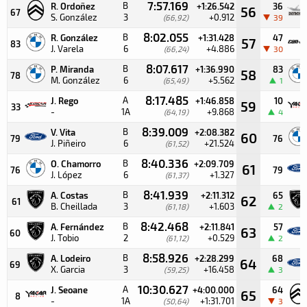
7:57.169
B
R. Ordoñez
+1:26.542
36
56
67
S. González
3
+0.912
(66,92)
39
8:02.055
B
R. González
+1:31.428
47
57
83
J. Varela
6
+4.886
(66,24)
30
8:07.617
B
P. Miranda
+1:36.990
83
58
78
M. González
6
+5.562
(65,49)
1
8:17.485
A
J. Rego
+1:46.858
10
59
33
-
1A
+9.868
(64,19)
4
8:39.009
B
V. Vita
+2:08.382
60
79
76
J. Piñeiro
6
+21.524
(61,52)
8:40.336
B
O. Chamorro
+2:09.709
61
76
79
J. López
6
+1.327
(61,37)
8:41.939
B
A. Costas
+2:11.312
65
62
61
B. Cheillada
3
+1.603
(61,18)
2
8:42.468
B
A. Fernández
+2:11.841
57
63
60
J. Tobio
2
+0.529
(61,12)
2
8:58.926
B
A. Lodeiro
+2:28.299
68
64
69
X. Garcia
3
+16.458
(59,25)
3
10:30.627
A
J. Seoane
+4:00.000
64
65
8
-
1A
+1:31.701
(50,64)
3