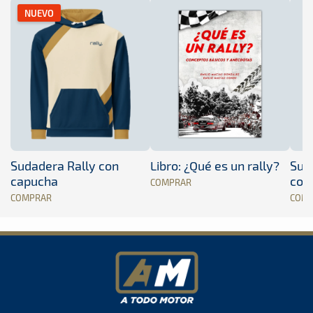
NUEVO
Sudadera Rally con
Libro: ¿Qué es un rally?
Sud
capucha
con
COMPRAR
COMPRAR
COM