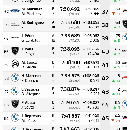
l. Bergondo
2
+5.490
(71,32)
7
7:30.492
B
M. Martinez
+59.865
39
37
62
M. Martinez
2
+2.766
(70,88)
31
7:33.680
A
M. Rodriguez
+1:03.053
63
38
31
-
1A
+3.188
(70,38)
7
7:35.689
A
J. Pérez
+1:05.062
75
39
46
G. Cardalda
1B
+2.009
(70,07)
5
7:38.093
B
J. Pena
+1:07.466
46
40
66
L. Regos
2
+2.404
(69,71)
7
7:38.100
B
M. Lousa
+1:07.473
50
41
59
R. Garcia
2
+0.007
(69,71)
5
7:38.673
B
H. Martínez
+1:08.046
3
42
73
F. Dopazo
6
+0.573
(69,62)
10
7:38.874
B
l. Vázquez
+1:08.247
2
43
72
A. Vázquez
6
+0.201
(69,59)
10
7:39.654
B
F. Abalo
+1:09.027
84
44
63
J. Souto
2
+0.780
(69,47)
4
7:41.667
B
J. Represas
+1:11.040
44
45
84
M. López
6
+2.013
(69,17)
24
7:43.463
B
D. Rodriguez
+1:12.836
58