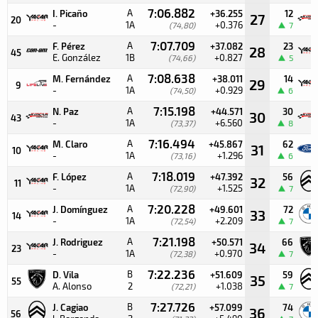
7:06.882
A
I. Picaño
+36.255
12
27
20
-
1A
+0.376
(74,80)
7
7:07.709
A
F. Pérez
+37.082
23
28
45
E. González
1B
+0.827
(74,66)
5
7:08.638
A
M. Fernández
+38.011
14
29
9
-
1A
+0.929
(74,50)
6
7:15.198
A
N. Paz
+44.571
30
30
43
-
1A
+6.560
(73,37)
8
7:16.494
A
M. Claro
+45.867
62
31
10
-
1A
+1.296
(73,16)
6
7:18.019
A
F. López
+47.392
56
32
11
-
1A
+1.525
(72,90)
7
7:20.228
A
J. Domínguez
+49.601
72
33
14
-
1A
+2.209
(72,54)
7
7:21.198
A
J. Rodriguez
+50.571
66
34
23
-
1A
+0.970
(72,38)
7
7:22.236
B
D. Vila
+51.609
59
35
55
A. Alonso
2
+1.038
(72,21)
7
7:27.726
B
J. Cagiao
+57.099
74
36
56