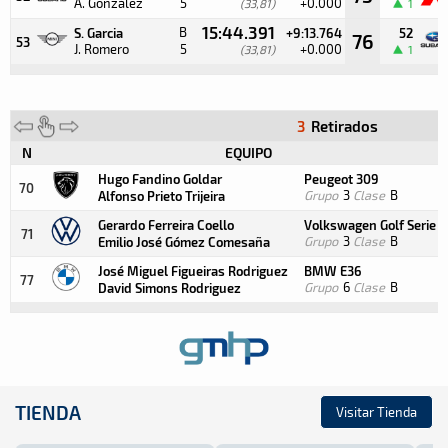
A. González
5
+0.000
(33,81)
1
15:44.391
B
S. Garcia
+9:13.764
52
76
53
J. Romero
5
+0.000
(33,81)
1
3
Retirados
N
EQUIPO
Hugo Fandino Goldar
Peugeot 309
70
Grupo
3
Clase
B
Alfonso Prieto Trijeira
Gerardo Ferreira Coello
Volkswagen Golf Serie 2
71
Grupo
3
Clase
B
Emilio José Gómez Comesaña
José Miguel Figueiras Rodriguez
BMW E36
77
Grupo
6
Clase
B
David Simons Rodriguez
TIENDA
Visitar Tienda