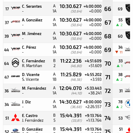
10:30.627
A
C. Serantes
+4:00.000
66
17
69
-
1A
+0.000
(50,64)
10:30.627
A
A. González
+4:00.000
55
67
37
-
1A
+0.000
(50,64)
2
10:30.627
A
M. Jiménez
+4:00.000
68
39
60
-
1A
+0.000
(50,64)
10:30.627
A
C. Pérez
+4:00.000
34
69
44
-
1A
+0.000
(50,64)
11
11:22.236
B
C. Fernández
+4:51.609
33
70
64
R. Martiñan
2
+51.609
(46,80)
1
11:25.829
A
D. Vicente
+4:55.202
38
71
47
S. Vicente
1B
+3.593
(46,56)
2
12:04.070
A
M. Fernández
+5:33.443
72
36
31
-
1A
+38.241
(44,10)
14:30.627
A
J. Diz
+8:00.000
78
73
34
-
1A
+2:26.557
(36,68)
2
15:44.391
B
E. Castro
+9:13.764
74
51
53
J. Fernández
5
+1:13.764
(33,81)
15:44.391
B
D. González
+9:13.764
51
75
52