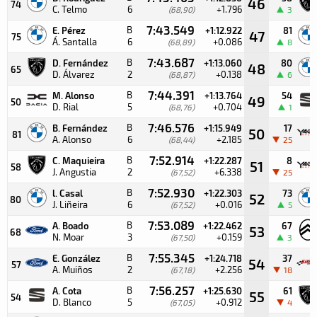
46
74
C. Telmo
6
+1.796
(68,90)
3
7:43.549
B
E. Pérez
+1:12.922
81
47
75
Á. Santalla
6
+0.086
(68,89)
8
7:43.687
B
D. Fernández
+1:13.060
80
48
65
D. Álvarez
2
+0.138
(68,87)
6
7:44.391
B
M. Alonso
+1:13.764
54
49
50
D. Rial
5
+0.704
(68,76)
1
7:46.576
B
B. Fernández
+1:15.949
17
50
81
A. Alonso
6
+2.185
(68,44)
25
7:52.914
B
C. Maquieira
+1:22.287
8
51
58
J. Angustia
2
+6.338
(67,52)
25
7:52.930
B
l. Casal
+1:22.303
73
52
80
J. Liñeira
6
+0.016
(67,52)
5
7:53.089
B
A. Boado
+1:22.462
67
53
68
N. Moar
3
+0.159
(67,50)
3
7:55.345
B
E. González
+1:24.718
37
54
57
A. Muiños
2
+2.256
(67,18)
18
7:56.257
B
A. Cota
+1:25.630
61
55
54
D. Blanco
5
+0.912
(67,05)
4