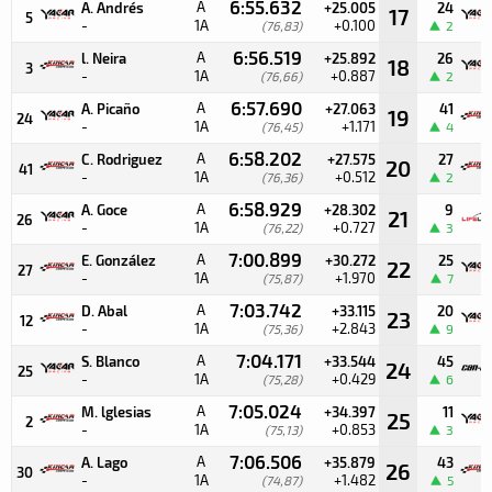
6:55.632
A
A. Andrés
+25.005
24
17
5
-
1A
+0.100
(76,83)
2
6:56.519
A
l. Neira
+25.892
26
18
3
-
1A
+0.887
(76,66)
2
6:57.690
A
A. Picaño
+27.063
41
19
24
-
1A
+1.171
(76,45)
4
6:58.202
A
C. Rodriguez
+27.575
27
20
41
-
1A
+0.512
(76,36)
2
6:58.929
A
A. Goce
+28.302
9
21
26
-
1A
+0.727
(76,22)
3
7:00.899
A
E. González
+30.272
25
22
27
-
1A
+1.970
(75,87)
7
7:03.742
A
D. Abal
+33.115
20
23
12
-
1A
+2.843
(75,36)
9
7:04.171
A
S. Blanco
+33.544
45
24
25
-
1A
+0.429
(75,28)
6
7:05.024
A
M. lglesias
+34.397
11
25
2
-
1A
+0.853
(75,13)
3
7:06.506
A
A. Lago
+35.879
43
26
30
-
1A
+1.482
(74,87)
5