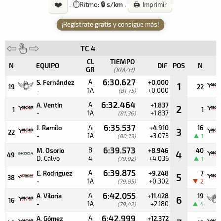
❤️
·
⏱️
Ritmo:
🔒 s/km
·
🖨️ Imprimir
¡Regístrate
gratis
y consigue más!
TC 4
CL
TIEMPO
N
EQUIPO
DIF
POS
N
GR
(KM/H)
6:30.627
A
S. Fernández
+0.000
1
19
22
-
1A
+0.000
(81,75)
6:32.464
A
A. Ventín
+1.837
2
1
1
-
1A
+1.837
(81,36)
6:35.537
A
J. Ramilo
+4.910
16
3
22
-
1A
+3.073
(80,73)
1
6:39.573
B
M. Osorio
+8.946
40
4
49
D. Calvo
4
+4.036
(79,92)
1
6:39.875
A
E. Rodriguez
+9.248
7
5
38
-
1A
+0.302
(79,85)
2
6:42.055
A
A. Viloria
+11.428
19
6
16
-
1A
+2.180
(79,42)
4
6:42.999
A
A. Gómez
+12.372