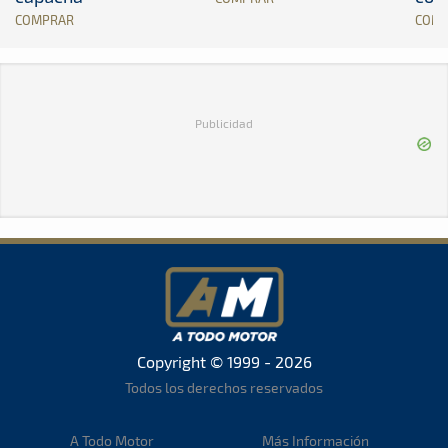
COMPRAR
COM
Publicidad
Copyright © 1999 - 2026
Todos los derechos reservados
A Todo Motor
Más Información