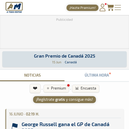
A Todo Motor
· Revista del motor desde 1999
¡Hazte Premium!
A Todo Motor
»
Agenda
»
2025
»
Junio
PORTADA
Publicidad
TIEMPOS ONLINE
NOTICIAS
AGENDA
Gran Premio de Canadá 2025
Gran Premio de Canadá 2025
Fórmula 1 · Gran Premio de Canadá 2025: Aquí podrás encontrar toda l
Canadá
Canadá
15 Jun
·
Canadá
GALERÍAS
NOTICIAS
ÚLTIMA HORA
TIENDA
ARCHIVO
❤️
·
·
⭐ Premium
📊 Encuesta
¡Regístrate
gratis
y consigue más!
16 JUNIO ·
02:19 H.
George Russell gana el GP de Canadá