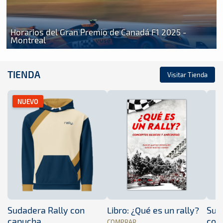
Horarios del Gran Premio de Canadá F1 2025 -
Montreal
TIENDA
Visitar Tienda
NUEVO
Sudadera Rally con
Libro: ¿Qué es un rally?
Sud
capucha
con
COMPRAR