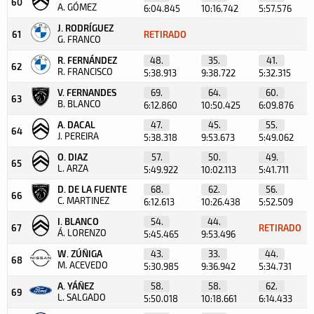
60
A. GÓMEZ
6:04.845
10:16.742
5:57.576
J. RODRÍGUEZ
61
RETIRADO
G. FRANCO
R. FERNÁNDEZ
48.
35.
41.
62
R. FRANCISCO
5:38.913
9:38.722
5:32.315
V. FERNANDES
69.
64.
60.
63
B. BLANCO
6:12.860
10:50.425
6:09.876
A. DACAL
47.
45.
55.
64
J. PEREIRA
5:38.318
9:53.673
5:49.062
O. DIAZ
57.
50.
49.
65
L. ARZA
5:49.922
10:02.113
5:41.711
D. DE LA FUENTE
68.
62.
56.
66
C. MARTINEZ
6:12.613
10:26.438
5:52.509
I. BLANCO
54.
44.
67
RETIRADO
Á. LORENZO
5:45.465
9:53.496
W. ZÚÑIGA
43.
33.
44.
68
M. ACEVEDO
5:30.985
9:36.942
5:34.731
A. YÁÑEZ
58.
58.
62.
69
L. SALGADO
5:50.018
10:18.661
6:14.433