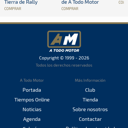
Tierra de Rally
de A Todo Motor
COM
COMPRAR
COMPRAR
Copyright © 1999 - 2026
Todos los derechos reservados
A Todo Motor
Más Información
Portada
Club
Tiempos Online
Tienda
Noticias
Sobre nosotros
Agenda
Contactar