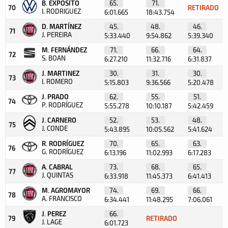
B. EXPOSITO
65.
71.
70
RETIRADO
I. RODRIGUEZ
6:01.665
18:43.754
D. MARTÍNEZ
45.
48.
46.
71
J. PEREIRA
5:33.440
9:54.862
5:39.340
M. FERNÁNDEZ
71.
66.
64.
72
S. BOAN
6:27.210
11:32.716
6:31.837
J. MARTINEZ
30.
31.
30.
73
I. ROMERO
5:15.803
9:36.566
5:20.478
J. PRADO
62.
55.
51.
74
P. RODRÍGUEZ
5:55.278
10:10.187
5:42.459
J. CARNERO
52.
53.
48.
75
J. CONDE
5:43.895
10:05.562
5:41.624
R. RODRÍGUEZ
70.
65.
63.
76
G. RODRÍGUEZ
6:13.196
11:02.993
6:17.283
A. CABRAL
73.
68.
65.
77
J. QUINTAS
6:33.918
11:45.373
6:41.413
M. AGROMAYOR
74.
69.
66.
78
A. FRANCISCO
6:34.441
11:48.295
7:06.061
J. PEREZ
66.
79
RETIRADO
J. LAGE
6:01.723