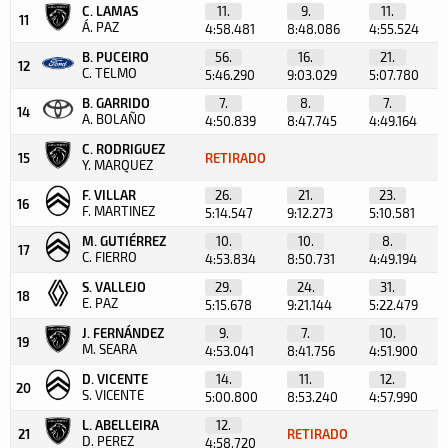
C. LAMAS
11.
9.
11.
11
Á. PAZ
4:58.481
8:48.086
4:55.524
B. PUCEIRO
56.
16.
21.
12
C. TELMO
5:46.290
9:03.029
5:07.780
B. GARRIDO
7.
8.
7.
14
A. BOLAÑO
4:50.839
8:47.745
4:49.164
C. RODRIGUEZ
15
RETIRADO
Y. MARQUEZ
F. VILLAR
26.
21.
23.
16
F. MARTINEZ
5:14.547
9:12.273
5:10.581
M. GUTIÉRREZ
10.
10.
8.
17
C. FIERRO
4:53.834
8:50.731
4:49.194
S. VALLEJO
29.
24.
31.
18
E. PAZ
5:15.678
9:21.144
5:22.479
J. FERNÁNDEZ
9.
7.
10.
19
M. SEARA
4:53.041
8:41.756
4:51.900
D. VICENTE
14.
11.
12.
20
S. VICENTE
5:00.800
8:53.240
4:57.990
L. ABELLEIRA
12.
21
RETIRADO
D. PEREZ
4:58.720