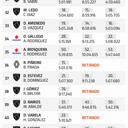
B. SABÍN
5:01.991
8:55.227
4:59.400
M. LEDO
18.
15.
18.
32
C. DIAZ
5:04.600
8:59.916
5:05.705
D. AMENEDO
19.
14.
16.
33
D. VAZQUEZ
5:05.248
8:58.616
5:03.094
O. GALLEGO
28.
22.
22.
34
A. RODRIGUEZ
5:15.169
9:13.215
5:08.022
A. MOSQUERA
50.
52.
53.
35
E. RODRIGUEZ
5:39.835
10:04.655
5:47.440
R. PIÑEIRO
15.
36
RETIRADO
B. PRADA
5:01.076
D. ESTEVEZ
21.
19.
20.
37
B. DOMINGUEZ
5:07.300
9:11.238
5:07.680
J. GÓMEZ
76.
38
RETIRADO
R. BALTAR
9:17.240
D. RAMOS
51.
41.
50.
39
M. ABALDE
5:40.011
9:46.876
5:42.316
D. VARELA
22.
40
RETIRADO
H. GONZALEZ
5:10.621