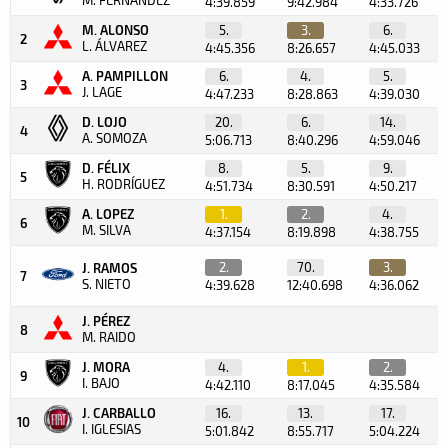
4:39.859
9:42.984
4:33.726
M. ALONSO
5.
3.
6.
2
L. ÁLVAREZ
4:45.356
8:26.657
4:45.033
A. PAMPILLON
6.
4.
5.
3
J. LAGE
4:47.233
8:28.863
4:39.030
D. LOJO
20.
6.
14.
4
A. SOMOZA
5:06.713
8:40.296
4:59.046
D. FÉLIX
8.
5.
9.
5
H. RODRÍGUEZ
4:51.734
8:30.591
4:50.217
A. LOPEZ
1.
2.
4.
6
M. SILVA
4:37.154
8:19.898
4:38.755
2.
70.
3.
J. RAMOS
7
S. NIETO
4:39.628
12:40.698
4:36.062
J. PÉREZ
8
M. RAIDO
J. MORA
4.
1.
2.
9
I. BAJO
4:42.110
8:17.045
4:35.584
J. CARBALLO
16.
13.
17.
10
I. IGLESIAS
5:01.842
8:55.717
5:04.224