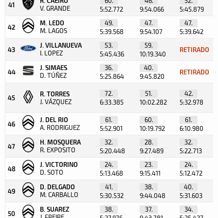
R. CAEIRO
60.
46.
52.
41
V. GRANDE
5:52.772
9:54.066
5:45.879
M. LEDO
49.
47.
47.
42
M. LAGOS
5:39.568
9:54.107
5:39.642
J. VILLANUEVA
53.
59.
43
RETIRADO
I. LOPEZ
5:45.436
10:19.340
J. SIMAES
36.
40.
44
RETIRADO
D. TÚÑEZ
5:25.864
9:45.820
72.
51.
42.
R. TORRES
45
J. VÁZQUEZ
6:33.385
10:02.282
5:32.978
J. DEL RIO
61.
60.
61.
46
A. RODRIGUEZ
5:52.901
10:19.792
6:10.980
H. MOSQUERA
32.
28.
32.
47
R. EXPOSITO
5:20.448
9:27.489
5:22.713
J. VICTORINO
24.
23.
24.
48
D. SOTO
5:13.468
9:15.411
5:12.472
D. DELGADO
41.
38.
40.
49
M. CARBALLO
5:30.532
9:44.048
5:31.603
B. SUAREZ
38.
37.
34.
50
J. FREIRE
5:27.976
9:43.781
5:25.427