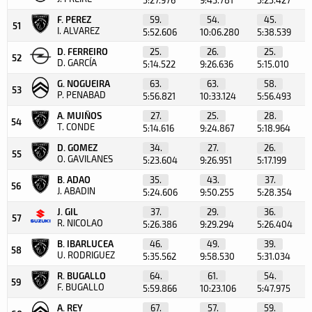
F. PEREZ
59.
54.
45.
51
I. ALVAREZ
5:52.606
10:06.280
5:38.539
D. FERREIRO
25.
26.
25.
52
D. GARCÍA
5:14.522
9:26.636
5:15.010
G. NOGUEIRA
63.
63.
58.
53
P. PENABAD
5:56.821
10:33.124
5:56.493
A. MUIÑOS
27.
25.
28.
54
T. CONDE
5:14.616
9:24.867
5:18.964
D. GOMEZ
34.
27.
26.
55
O. GAVILANES
5:23.604
9:26.951
5:17.199
B. ADAO
35.
43.
37.
56
J. ABADIN
5:24.606
9:50.255
5:28.354
J. GIL
37.
29.
36.
57
R. NICOLAO
5:26.386
9:29.294
5:26.404
B. IBARLUCEA
46.
49.
39.
58
U. RODRIGUEZ
5:35.562
9:58.530
5:31.034
R. BUGALLO
64.
61.
54.
59
F. BUGALLO
5:59.866
10:23.106
5:47.975
A. REY
67.
57.
59.