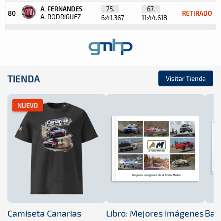
A. FERNANDES
75.
67.
80
RETIRADO
A. RODRIGUEZ
6:41.367
11:44.618
TIENDA
Visitar Tienda
NUEVO
Camiseta Canarias
Libro: Mejores imágenes
Band